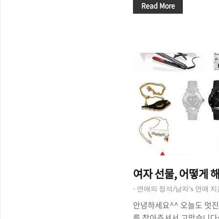
낸 통잔 잔고 뿐이네요^^
Read More
고백'하는 '간단(?)'하고
기 해볼까 합니다. '휴대폰
고나 할까요? 많은 분들이
얻으면서 '어떻게 여자친구
습을 봐 왔는데요, '약간의 
감동시키는 좋은 방법이 될 
자'는 말을 어떻게 해야 할 
있는 좋은 방법이 될 ..
여자 선물, 어떻게 
- 연애의 정석/남자's 연애 
안녕하세요^^ 오늘도 멋진
를 찾아주셔서 고맙습니다^