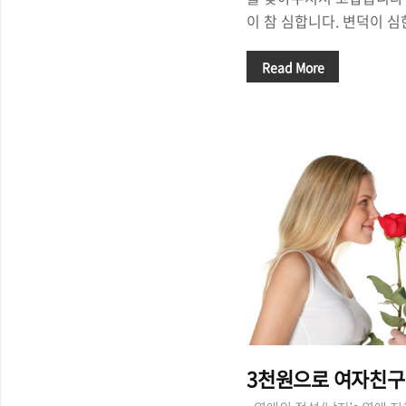
이 참 심합니다. 변덕이 심
애를 먹는 사람이 있는가하
는 사람이 있기도 하죠^^
Read More
'유비무환(有備無患)'이라
면 걱정할 필요가 없다는 
기 위해, 여자친구와 알콩
면 문제 없겠죠?^^ 오늘
수 있는, '여자 선물'에 
'어떤 선물을 해야 여자가 
줄 수 있을까?'라는 고민을
는 걸까요? 비싸고 좋은 기준
3천원으로 여자친구 