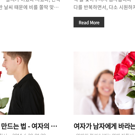
한 날씨 때문에 비를 쫄딱 맞고
다를 반복하면서, 다소 시원하
면, 태연히 자기의 갈 길을 가
있네요. 강한 비가 몰아치는 오후
 여러분은 어떤 스타일인가요?
기 싫어지는 그런 날씨가 계속
Read More
는 말이 있습니다. 미리 준비하
계속되어야 합니다. 추적추적 
말이죠. 우리도 여자친구를 만들
에 앉아서 커피 한 잔 마시면서
달콩한 연애를 위해서 준비한다
방법이죠. 비가 좀 그칠 때까지
은 많은 남자들의 고민이라고 할
게 있을까요?^^ 오늘은 '썸남
대해서 이야기를 해볼까 합니다.
이야기를 해 볼까합니다. '내가
좋아할까?' '과연 이걸로 감동을
까?', '이게 썸일까? 아니면 
 합니다. 비싸고, 좋으면 다 되
하게되는 경우가 가끔 있는데요
..
지 아닌지를 아는 것도 '연..
만드는 법 - 여자의 마음을 사로잡는 가장 저렴한 
여자가 남자에게 바라는 