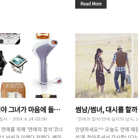
 오늘은 휴대폰을 통해 '사랑을
서, 꺼려할 만한 질문을 피해야
Read More
도 재미있는 광고 두 가지를 이야
애를 하면서 조금씩 서로에 대
으로 사랑 고백 하는 방법' 이라
점이 생기게 마련입니다. 처음
 저의 블로그에서 '연애'정보를
않던 것들이 조금씩 중요하게 다
를 감동시킬까'를 고민하는 모
자들은 궁금증을 더 키워 나가
노력(?)'을 통해 통해서 여자를
'질문'을 하게 되는데요, 가끔
것 같습니다. 소개팅 후, '사귀
때문에 싸움으로 번지기도 합니다
지 고민이 될 때 써 먹어 볼 수
서 오늘은, '여자들에게 권하다 
겠다'라는 주제로 몇 가지 이야기
해야 그녀가 마음에 들어할까? - 선물에 관한 조언
썸남/썸녀, 대시를 할까
지침서
2014. 6. 24. 02:00
- 연애의 정석/연애 심리와 상식,
 연애를 위해 '연애의 정석'코너
안녕하세요^^ 오늘도 연애 때
^ 날씨가 이랬다 저랬다, 변덕
석'을 찾아주셔서 감사합니다^