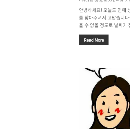
- 연애의 정석/남자's 연애 
안녕하세요! 오늘도 연애 
를 찾아주셔서 고맙습니다^
을 수 없을 정도로 날씨가 
장마철이 오기전에 여자친구
다나 계곡에서 신나게 놀아
Read More
터 만남을 몇 번 가졌지만
다면 뭐가 부족했는 지 한 
자의 마음을 사로잡지 못한
여자! 그 여자를 내 여자로
까요? 잘 될 듯 말 듯, 
들 수 있는 가능성 있는 방
^^ 세상에 100%라는 건
는 저렴한 방법입니다! 여러