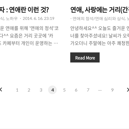
 : 연애란 이런 것?
연애, 사랑에는 거리(간
식, 노하우
2014. 6. 16. 23:19
- 연애의 정석/연애 심리와 상식,
운 연애를 위해 '연애의 정석'코
안녕하세요^^ 오늘도 즐거운 연
^^ 요즘은 거리 곳곳에 '카
너를 찾아주셨네요! 날씨가 오
즈 카페부터 개인이 운영하는 작
가오더니 주말에는 아주 쾌청한
 종류도 다양하고, 많은 사람들
날씨였죠? 조금 덥긴 했지만, 
만나거나, 데이트 장소로 쉴 겸
껴지는 게 습도가 낮아서 상쾌
Read More
여자든 카페를 많은 찾는데요,
다^^ 오늘은 사랑, 연애를 하는
들이 카페를 많이 선호한다고 할
대해서 이야기를 좀 해볼까 합니다
'를 그다지 좋아하지 않는 남자
편 준비해 봤습니다. 좋아하는
피'를 마시지 않는 남자들을 만날
면 좋겠다는 생각을 많이 하겠지
이
1
2
3
4
5
6
7
···
9
아하지 않는, 카페에 가지 않는
리'가 필요하다는 사실! 너무 
전
에서 차를 마시면서 시간 보내느
만, 약간의 거리는 필요합니다. 
 있습니다. 그래서 오늘은 '카
을 두고 마음 속에서 사랑을 키
'에..
요. 그래서 오늘은 "사랑에는..