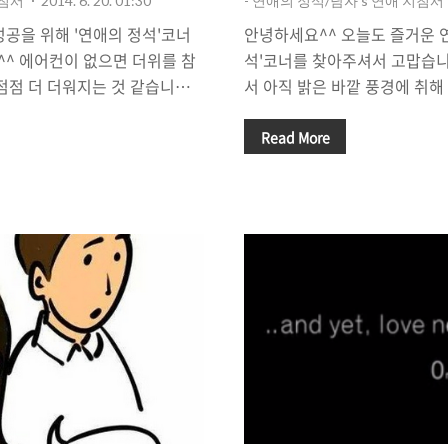
지침서
2014. 6. 20. 01:30
- 연애의 정석/남자's 연애 지침서
성공을 위해 '연애의 정석'코너
안녕하세요^^ 오늘도 즐거운 
^ 에어컨이 없으면 더위를 참
석'코너를 찾아주셔서 고맙습니
점점 더 더워지는 것 같습니다.
서 아직 밝은 바깥 풍경에 취해
 만들고, 장마철이 끝나면 바
보다 늦은 시간이라는 사실에 
야 할 텐데요, 소개팅 후 애프
둠이 깔리고 공원 근처를 산책
Read More
 번번히 연인이 되는 데 실패했
이지만 시원한 밤 공기를 쐬면
번 생각해 봐야 할 것입니다. 여
볼 수 있는데요, 장마철이 다가
 이유를 말이죠. 썸타고 있는
냄새를 맡으면서 데이트를 할 
 만들고 싶다면, 어떻게 해야할
이 아닐까 하는 생각을 해 봅니다
불안합니다. 썸녀를 여자친구로 만
하면서, 혹은 '소개팅' 후 몇 
법을 한 번 소개해 줄까 합니다
하는 것 중 하나가 바로 '여자'에
 없지만, 가능성을 높여줄 수 있
'어떤 선물을 하면 좋아할까'와
분도 ..
그렇지만 명심해야 할 것은..