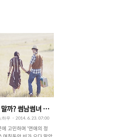
 합니다. 남자와 여자가 연
해서 알아가다보면 궁금한
에는 별로 대수롭게 여기지
가오는 것이죠. 특히, 여
죠. 그러면서 남자들에게
은 (여자 생각에)사소한 질문
. 질문이 뭐길래... 그래
: 이런 질문은 안했으면 좋
를 해..
 말까? 썸남썸녀 구분법 - 떠보기 방법.
 노하우
2014. 6. 23. 07:00
문에 고민하며 '연애의 정
^ 며칠동안 비가 오다 말았