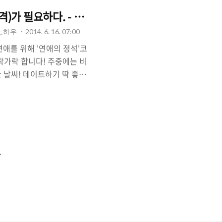
격)가 필요하다. - 사랑에 필요한 거리.
 노하우
2014. 6. 16. 07:00
애를 위해 '연애의 정석'코
락가락 합니다! 주중에는 비
 날씨! 데이트하기 딱 좋은
저녁에는 약간 쌀쌀함이 느
함이 느껴지는 날씨였습니
 데 있어서 필요한 '간격'에
. 그래서 '시(詩)'도 한
 사람과 언제나 딱 붙어있으
만, 사랑에는 약간의 '거
다
떨어져 있는 것은 좋지 않지
음
매일 만나는 것 보다, 시간
우는 것이 필요한 것 처럼