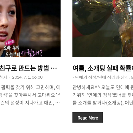
친구로 만드는 방법 없을까?
여름, 소개팅 실패 확률
지침서
2014. 7. 1. 06:00
- 연애의 정석/연애 심리와 상식,
 활력을 찾기 위해 고민하며, 애
안녕하세요^^ 오늘도 연애에 
 정석'을 찾아주셔서 고마워요^^
기위해 '연애의 정석'코너를 
즌의 절정이 지나가고 애인, 커
를 소개를 받거나(소개팅), 어
녀가 있는가하면, 애인은 커녕
을 만났을 때. (솔로라면)그 
라서 머뭇거리고 있는 청춘남녀
구로 만들고 싶은 마음이 생길 
Read More
 있는 여자! 갑자기 연락이 없
근을 해야할 지, 어떻게 하면 