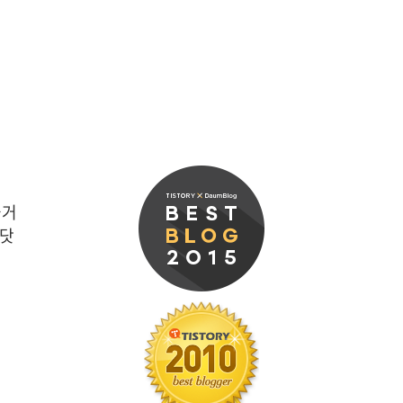
즐거
 닷