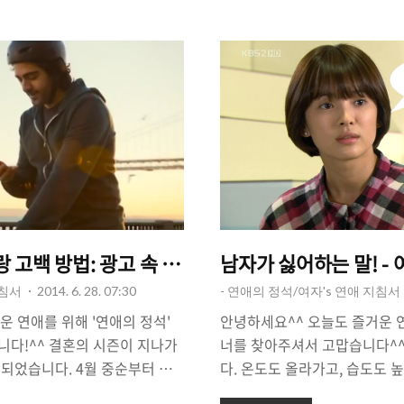
 이렇게 또 한명의 남자를 떠나보
태도로 변할 수 있을지 궁금하
는 소개팅남 때문에 애를 태우
봄, 가을 그리고 겨울, 여름 순
 우리의 삶이 참 슬퍼지기도 합
름이 소개팅 성공 확률이 가장
자기 연락없는 썸남, 남자친구로
관련 있는 것이 아니라, 심리
야기 해 볼까 합니다^^ 소개팅에
니다. 소개팅은 처음 만난 사람
관계를 가져가거나, 썸남썸녀가
기 라는 것을 생각해야 합니다. 
순간 '남..
녀'들에게 있어서 불리한 계절이
 고백 방법: 광고 속 프러포즈 이야기.
남자가 싫어하는 말! - 
지침서
2014. 6. 28. 07:30
- 연애의 정석/여자's 연애 지침서
운 연애를 위해 '연애의 정석'
안녕하세요^^ 오늘도 즐거운 연
다!^^ 결혼의 시즌이 지나가
너를 찾아주셔서 고맙습니다^^
되었습니다. 4월 중순부터 시
다. 온도도 올라가고, 습도도 
금, 저에게 남은건 바닥을 드러
승하는 그런 날씨입니다. 이럴