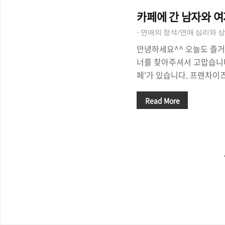
카페에 간 남자와 여자
- 연애의 정석/연애 심리와 상
안녕하세요^^ 오늘도 즐거
너를 찾아주셔서 고맙습니다
페'가 있습니다. 프렌차이
고 아담한 카페까지 카페의
일 차를 마시거나, 친구를 
Read More
카페를 찾습니다. 남자든 
그래도 아직까지는 '여자'
수 있죠^^ 가끔씩은 '카페
들을 만날 수도 있고, '커
수도 있습니다. 커피를 좋
'남자'에게는 여자가 카페
것을 좋아한다면 고통일 수
페에서 지루함을 느끼는 남자