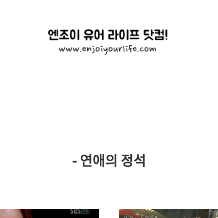
엔
조
이
유
어
라
이
- 연애의 정석
프
닷
컴!