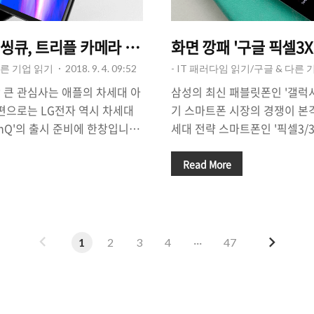
0씽큐, 트리플 카메라 승산 있나?
화면 깡패 '구글 픽셀3X
다른 기업 읽기
2018. 9. 4. 09:52
- IT 패러다임 읽기/구글 & 다른 
 큰 관심사는 애플의 차세대 아
삼성의 최신 패블릿폰인 '갤럭
한편으로는 LG전자 역시 차세대
기 스마트폰 시장의 경쟁이 본격
inQ'의 출시 준비에 한창입니다.
세대 전략 스마트폰인 '픽셀3/3
출시를 삼성의 '갤노트8', 애플
높아지고 있습니다. 구글은 그
과 비슷한 시기인 9월에 진행하면
업들과의 협업을 통해 레퍼런스폰
Read More
지만, 올해의 경우 상반기 주력
리즈를 만들어 왔지만, 2년 전
예년에 비해 두 달 가량 늦은 5월에
걸고 '픽셀 시리즈'를 선보이고
기 주력 제품인 'V40
셀이 안드로이드에 최적화된 제
 예년에 비해 한 달 이상 늦은 10
유율이 확대될 것으로 전망하고
이
다
1
2
3
4
···
47
야기가 있습니다. 일각에서는 제
바에 의하면 차세대 제품인 '픽셀
전
음
큼 LG가 각별히 신경을 쓸 것
인치에 달하는 것으로 알려지면
약간의 기대감을 갖게하고 있습
니다.△ Google Pixel 3X
화면을 가진 것으로 확..