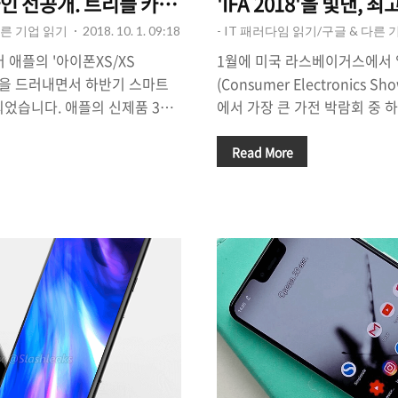
디자인 선공개. 트리플 카메라는 흥행의 키가 될까?
'IFA 2018'을 빛낸,
다른 기업 읽기
2018. 10. 1. 09:18
- IT 패러다임 읽기/구글 & 다른 
애플의 '아이폰XS/XS
1월에 미국 라스베이거스에서 
모습을 드러내면서 하반기 스마트
(Consumer Electronics 
되었습니다. 애플의 신제품 3종
에서 가장 큰 가전 박람회 중 하나
2차 출시국에서의 판매가 시작되었
막이 내렸습니다. 올해도 어김
비슷하게 10월 말이 될 것으로
IFA 행사장에 쏠렸지만 정작 
Read More
트폰 시장은 10월 말부터 본격
력을 미치고 있는 삼성과 LG 
망이 많습니다. 이같은 상황 속
다는 점에서 약간의 허전함을 
 전략 스마트폰인 V40 ThinQ
한편으로는 오랫동안 시장의 주
을 공개하면서 사람들의 시선을
벤트'를 열지 않음으로써 시장
 V40 ThinQ 6.3인치 크기의
이 전면에 나설 수 있는 행사가
카메라, 스냅드래곤845 등 높은
니'의 새로운 스마트폰이 큰 관
0 ThinQ 디자인 선공개. 트리플
Xperia XZ3 IFA2018 
되었다.과연..