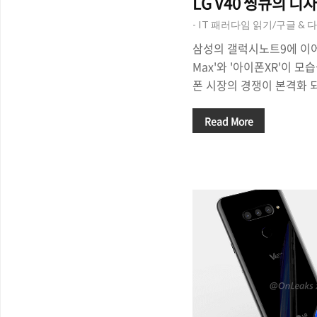
LG V40 씽큐의 
- IT 패러다임 읽기/구글 & 
삼성의 갤럭시노트9에 이어 
Max'와 '아이폰XR'이 
폰 시장의 경쟁이 본격화 
의 경우, 1차 출시국과 
지만 국내 출시는 작년과 
Read More
예상되고 있기에 국내 스마
적으로 요동칠 것이라는 전
에서 LG전자가 최근 차세대
의 디자인 소개 티저 영상
끌어모으고 있습니다. △ LG
노치 디자인 화면, 트리플 
스펙을 갖췄다.- LG의 V4
카메라, 시장..