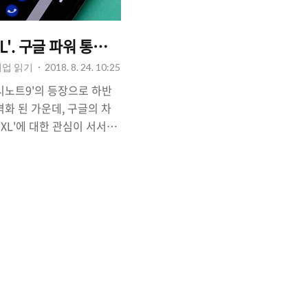
L'. 구글 파워 통할까?
기업 읽기
2018. 8. 24. 10:25
시노트9'의 등장으로 하반
화 된 가운데, 구글의 차
XL'에 대한 관심이 서서히
동안 다른 스마트폰 제조 기
인 '넥서스(NEXUS)' 시
부터는 직접 '구글'의 이름을
 있습니다. 전문가들은 픽
품인 만큼 지속적으로 점
 있기도한데, 최근 알려진
3XL'의 화면 크기가 6.7
서 큰 관심을 모으고 있습
L 6.7인치 크기의 노치디자인