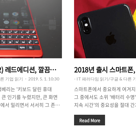
2) 레드에디션, 깔끔함이 돋보이는 디자인.
2018년 출시 스마트폰,
다른 기업 읽기
2019. 5. 1. 10:30
- IT 패러다임 읽기/구글 & 다른 
랙베리는 '키보드 달린 휴대
스마트폰에서 중요하게 여겨지
 큰 인기를 누렸지만, 큰 화면
그 중에서도 소위 '배터리 수명
에서 밀리면서 서서히 그 존재
지속 시간'의 중요성을 절대 간과
블랙베리의 모회사는 '모바일 사
마트폰 시장의 대세가 '일체형 
업체 TCL에 넘겨주었고(라이선
큼 '배터리 지속 시간'은 더욱 
Read More
랑으로 여겨졌던 '블랙베리
다. 이같은 이유로 스마트폰 제