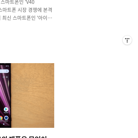
 스마트폰인 'V40
 스마트폰 시장 경쟁에 본격
 최신 스마트폰인 '아이폰
'아이폰XR'의 국내 공식 출시
던짐으로써 사람들의 이목
 8월부터 판매에 돌입한 삼
서 우위를 차지할 수 있을
. 특히, LG는 'V40 씽
크기까지 키움으로써 갤노트9,
의지를 불태우고 있습니다.
 Note 9 6.4인치 vs 6.4인치
치 디자인 vs 논노치..