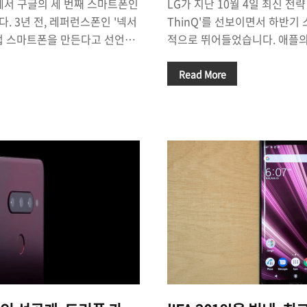
욕에서 구글의 세 번째 스마트폰인
LG가 지난 10월 4일 최신 전략
다. 3년 전, 레퍼런스폰인 '넥서
ThinQ'를 선보이면서 하반기
접 스마트폰을 만든다고 선언하
적으로 뛰어들었습니다. 애플의
그 이후, '픽셀 시리즈'는 '안
XS/XS Max'와 보급형 제품 
 스마트폰이라는 이점을 앞세워
가 이루어지기 전에 출사표를 
Read More
을 넓혀가고 있습니다만, 아직
을 집중시키고 있는 한편, 지난
것이 사실입니다. 하지만 미국
성의 '갤럭시노트9'과의 경쟁에
정적인 평가를 받고 있는 만큼
것인지에 관심이 모아지고 있습니다
 영역이 높아질 가능성이 높습
큐'의 화면 크기를 6.4인치 
 3 & 3 XL 구글이 새로운 스마트폰
아이폰XS Max 등과의 경쟁 
S, 구글 인공지능에 최적화된
△ LG V40 ThinQ vs Galaxy
, '픽셀3'와 '픽셀3XL', 주목
트리플 카메라 vs 듀얼 카메라노