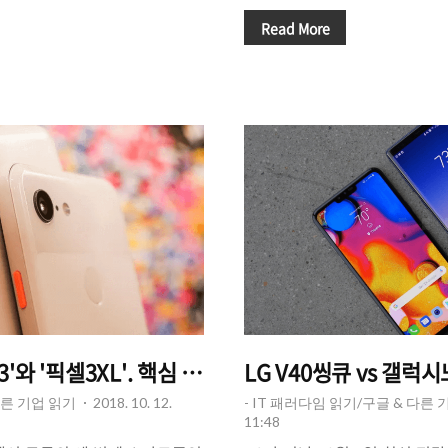
가지 방법이 제시될 수 있겠지
ected in 2019(2019년에 가장
사이의 소통 증대를 통한 업무 
Read More
해서 내년에 가장 주목할 만한
간소화, 업무에 대한 개개인의
 있습니다. 폰아레나는 상반기
향상 등을 꼽을 수 있는데요, 
대되는 제품들에 대해서 언급하
메신저)를 통해서 간단히 실현할
이 우리가 일반적으로 알고 있는
툴(기업용 메신저)'은 스타트업
않습니다.△ Galaxy S10 /
등 인터넷/온라인 관련 기업들
e XS2019년 가장 기대되는 스마트
라고 생각할 수 있지만 실제로는
의 '갤럭시S10'과 폴더..
즈, 리테일, 의류업 등 다양한
툴을 사용해서 업무를 진행하..
'와 '픽셀3XL'. 핵심 포인트는 무엇인가?
LG V40씽큐 vs 갤럭
다른 기업 읽기
2018. 10. 12.
- IT 패러다임 읽기/구글 & 다른 
11:48