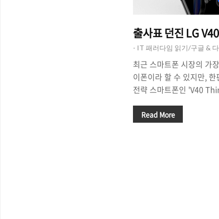
출사표 던진 LG V4
- IT 패러다임 읽기/구글 & 
최근 스마트폰 시장의 가장
이폰이라 할 수 있지만, 
전략 스마트폰인 'V40 Th
작년의 경우 LG는 V30의 
의 '아이폰8/8플러스' 등
Read More
서 정면 대결을 펼친 바 있
제품인 'G7 ThinQ'가 
출시되었고, 이에 따라 하반
ThinQ'의 공개/출시 역시
월 중순이 될 것이라는 이
품의 개발 기간이 길어진 만
이라는 전망이 나오면서 
니다. △..