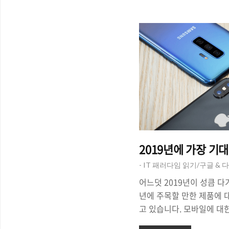
OS(BlackBerry OS)'마
OS)'로 대체되면서 시장
고 있는 상황이 지속되고 
지난 2월에 '블랙베리 키
금씩 존재감을 드러내고 있습니다
RED Edition.source.ww
BlackBe..
2019년에 가장 기
- IT 패러다임 읽기/구글 & 
어느덧 2019년이 성큼 
년에 주목할 만한 제품에 
고 있습니다. 모바일에 대
외 매체인 폰아레나(Phone