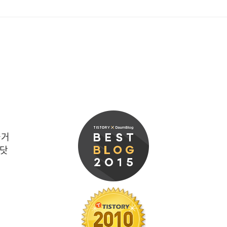
즐거
 닷