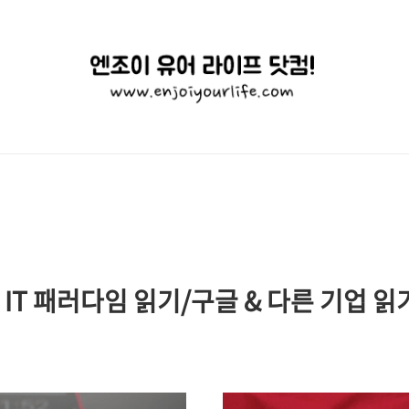
엔
조
이
유
어
라
이
- IT 패러다임 읽기/구글 & 다른 기업 읽
프
닷
컴!