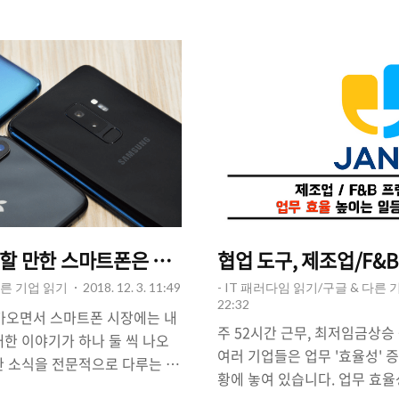
저 '안드로이드 OS(Android
간'을 늘리기 위해서 물리적으
에서 살아남기 위해 고군분투하
편 하드웨어의 소비 전력을 낮
있습니다. 이같은 상황 속에서
소프트웨어적으로도 소비 전력을
투' 레드에디션이 출시되면서 조
고 있습니다. △ 아이폰XS Max
. △ BlackBerry KEY2,
XS Max는 6.5인치 화면, 3
w.androidcentral.com
졌으며 Galaxy Note 9은 6.
의 배터리를 가..
대할 만한 스마트폰은 무엇?
협업 도구, 제조업/F&
다른 기업 읽기
2018. 12. 3. 11:49
- IT 패러다임 읽기/구글 & 다른 
22:32
다가오면서 스마트폰 시장에는 내
주 52시간 근무, 최저임금상승
대한 이야기가 하나 둘 씩 나오
여러 기업들은 업무 '효율성' 증
한 소식을 전문적으로 다루는 해
황에 놓여 있습니다. 업무 효
Arena.com)는 최근 한 칼럼