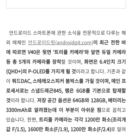
안드로이드 스마트폰에 관한 소식을 전문적으로 다루는 해
외 매체인
안드로이드핏(androidpit.com)
이 최근 전한 바
에 따르면 V40은 뒷면 '트리플 카메라'와 앞면 듀얼 카메라
등 총 5개의 카메라를 장착
할 것이며,
화면은 6.4인치 크기
(QHD+)의 P-OLED를 가지게 될 것
이라고 합니다. 기존과 같
이
쿼드DAC, 스테레오스피커 붐박스를 가질 것이며, 메인 프
로세서로는 스냅드래곤845, 램은 6GB를 기본으로 탑재할
것
이라 합니다.
저장 공간 옵션은 64GB와 128GB, 배터리는
3300mAh로 알려졌는데 이 부분이 아쉬운 점
으로 꼽히고
있습니다. 한편,
트리플 카메라는 각각 1200만 화소(조리개
값 F/1.5), 1600만 화소(F/1.9), 1200만 화소(F/2.4)
로 알려