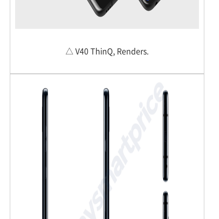
△ V40 ThinQ, Renders.