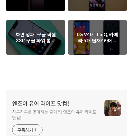
메라는 흥행의 키가
이었나?
될까?
화면 깡패 '구글 픽셀
LG V40 ThinQ, 카메
3XL'. 구글 파워 통할
라 5개 탑재? 카메라
까?
기능으로 승부수 띄
울까?
엔조이 유어 라이프 닷컴!
하루하루를 맞이하는 즐거움! 엔조이 유어 라이프
닷컴!
구독하기