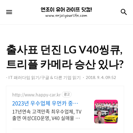
엔
검
메뉴
조
이
유
출사표 던진 LG V40씽큐,
어
라
트리플 카메라 승산 있나?
이
- IT 패러다임 읽기/구글 & 다른 기업 읽기
2018. 9. 4. 09:52
프
닷
http://www.happy-car.kr
광고
컴!
2023년 우수업체 우먼카 중고
차는 최우수모범업체에서!
17년연속 고객만족 최우수업체, TV
출연 여성CEO운영, V40 실매물 5
만대 2009~2024년 우수 고객만족
업체! 네티즌 선정 최우수 홈페이