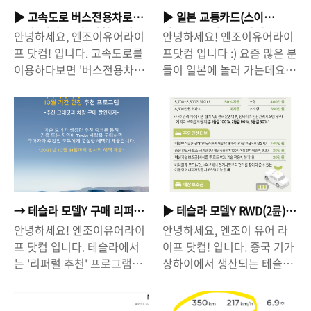
▶ 고속도로 버스전용차로
▶ 일본 교통카드(스이
구간, 시간/요일, 범칙금 안
카/Suica) 만드는 방법 - 모
안녕하세요, 엔조이유어라이
안녕하세요! 엔조이유어라이
내
바일/스마트폰 카드
프 닷컴! 입니다. 고속도로를
프닷컴 입니다 :) 요즘 많은 분
이용하다보면 '버스전용차
들이 일본에 놀러 가는데요,
로'를 볼 수 있습니다. 그런데,
일본에서 지하철을 이용할 때
어떤 때는 일반 차량들도 버
교통카드가 없으면 굉장히 불
스 전용 차로'로 달리기도하
편합니다. 왜냐하면 일본 지
고, 어떤 때는 일반 차량이 다
하철은 여러 회사들이 있는
니지 않기도 하는데요, 그렇
데, 다른 회사 지하철을 이용
다면, 버스전용차로가 적용되
하게 될 경우에는 각각 표를
는 구간/시간이 어떻게 될까
따로 끊어야해서 환승할 때
요? 알아보도록 하죠! 경부고
마다 표를 끊어야하기 때문이
→ 테슬라 모델Y 구매 리퍼
▶ 테슬라 모델Y RWD(2륜)
속도로 - 운영일 : 평일/토요
죠! 그렇지만 '교통카드'를 가
럴 추천 11월 부터 종료(모
보조금 수령 액수. 중국산
안녕하세요! 엔조이유어라이
안녕하세요, 엔조이 유어 라
일/일요일/공휴일 (매일 운
지고 있으면, 그냥 찍고 나가
델S/X/3도 해당)// 보조금 +
LFP라서 100%는 못 받습니
프 닷컴 입니다. 테슬라에서
이프 닷컴! 입니다. 중국 기가
영) - 시간 : 07:00 ~ 21:00
고, 찍고 들어가면 되기 때문
66만원 할인 받으세요!
다. → 지역별 전기차 보조금
는 '리퍼럴 추천' 프로그램을
상하이에서 생산되는 테슬라
(14시간, 새벽 시간 미운영) -
에 매번 표를 끊어야하는 번
액수 확인 후 계산
운영하고 있습니다. 기존 테
모델Y RWD가 국내에 곧 들
운영 구간 : 평일 토요일/일요
거로움이 없습니다. 그렇기
슬라 오너의 '리퍼럴 링크'를
어옵니다. 사전 예약에서도
일/공휴일 오산IC ~ 한남대교
때문에 일본 여행을 가게된다