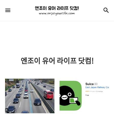
엔
검
메뉴
조
이
유
어
라
엔조이 유어 라이프 닷컴!
이
프
닷
컴!