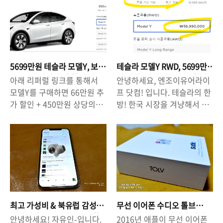
이용해서, 차량을 구매하게되
상당한 인기를 실감할 수 있
남단 총 46.6km 운영 신탄진
면 '교통카드 - 스이
면 '할인 혜택+기타 추가 혜
었는데요, 과연 보조금 얼마
IC ~ 한남대교 남단 총
카/Suica'를 구매하게 되는데
택'을 받을 수 있는데요, 현재
를 받을 수 있을 것인가? 그것
141.0km 운영 ☞ 설날/추석
요, 여기서 중.요.한.사실을 알
모델Y, 모델3, 모델S, 모델X
이 중요하죠! 물론, 모델Y
연휴 - 운영 시간 : 07:00 ~
려드립니다. 일본 지하철에서
를 구매할 때, 리퍼럴 코드를
RWD는 공식적으로 판매가격
01:00 (18시간) - 운영 구간 :
는 더 이상 '실물 카드' Suica
이용해서 구매를 하게 되면
이 5699만원이기 때문에 현
신탄진IC ~ 한남대교 남단(총
를 판매하지 않는다고 합니
5699만원 테슬라 모델Y, 보
테슬라 모델Y RWD, 5699만
66만원 할인 + 3개월 EAP(향
재 국내 보조금 100% 수령
14..
다. 기존 카드 충전만 가능합
조금+66만원 추가 할인 받
원 대란! 지역별 보조금 확인
아래 리퍼럴 링크를 통해서
안녕하세요, 엔조이유어라이
상된 오토 파일럿) 혜택을 받
가능 기준5700만원 범위에
고 올해 안에 받으려면?
하고 전략을 세워야..
니다! 실물카드 대신, '모바일
모델Y를 구매하면 66만원 추
프 닷컴! 입니다. 테슬라의 한
을 수 있습니다. 그러나, 현재
들어갑니다. 그러나, 보조금
카드'..
가 할인 + 450만원 상당의
방! 한국 시장을 겨냥해서 중
진행되고 있는 테슬라의 66
지급 세부 항목에서 차이가
EAP 자율주행기능 3개월 무
국 기가상하이에서 생산되는
만원+3개월 EAP 사용 혜택이
있기 때문에 테슬라 모델Y의
료 체험을 할 수 있습니다. 링
LFP 배터리 탑재, 모델Y
10월 31일 예약자까지만 적
경우에는 100% 수령이 불가
크를 통해 구매하실 것을 권
RWD(2륜) 차량을 5699만원
용이되고, 11월부터는 혜택
능합니다. 그렇기 때문에 차
장드립니다 :)
에 출시했습니다. 현행 100%
이 종료된다고 합니다. 테슬
량 구매 계획을 위해서 대략
https://www.tesla.com/k
정부 보조금 기준이 5700만
라 전기차를 구매할 의사가
적으로 계산을 해 볼 필요가
o_kr/modely/design?
원인 점을 감안하면, 100%
있는 분들은 10월 31일 이전
있습니다. ♥ 테슬라 구매 리
referral=woojin59053&re
보조금을 받을 수 있는 것인
에 모델Y/S/X 등을 예약해 두
퍼럴 혜택을 받으세요! ♥ 아
direct=no#overview 안녕
데요, 보조금을 받고 차량을
는 것이 전기차 구매를 하는
래 링크를 통해서 테슬라를
최고 가성비 & 북유럽 감성
무선 이어폰 수디오 톨브
하세요, 엔조이유어라이프 닷
구매하게될 경우, 지역별로
데 있어서 좀 더 유리할 수 있
구입하게될 경우, 추가 할인
무선이어폰 = 수디오 T2 (할
(Tolv) : 북유럽 감성에 빠진
안녕하세요! 자유인-입니다.
2016년 애플이 무선 이어폰