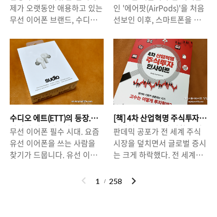
컴! 입니다. 모델Y RWD 모델
차이가 있겠지만 4천만원 중
인 25% 꿀팁)
가성비 이어폰
겠네요. 리..
66만원 혜택과 3개월 EAP 무
제가 오랫동안 애용하고 있는
인 '에어팟(AirPods)'을 처음
이 5699만원에 출시되면서
~후반대에 테슬라 모델Y를
료 혜..
무선 이어폰 브랜드, 수디오
선보인 이후, 스마트폰을 쓰
굉장한 이슈가 되고 있습니
구매할 수 있게 된다는 점에
(SUDIO). 기존에 저는 수디
는 사람들에게 무선 이어폰은
다. 저는 이미 테슬라 차량 오
서 매우 매력적입니다. 추가
오 에트(SUDIO ETT)를 사용
대세로 자리잡았습니다. 써
너이지만 보조금 100% 가능
적으로 '레퍼럴 코드(링크)'를
하고 있었는데요, 이번에 T2
본 사람들은 무선 이어폰이
한 (실제로는 100%아니지
통해 차량을 구매할 경우 66
가 나왔다는 소식을 듣고
얼마나 편리한 줄 알기 때문
만..) 모델Y RWD 차량을 한대
만원 추가 할인 + 3개월 EAP
'T2'로 갈아탔습니다! '에트
에 무선 이어폰의 세계에서
더 구입하고 싶을 정도로 매
기능 무료(500만원짜리 옵
(ETT)'도 분명 좋은 제품이지
헤어나올 수 없습니다. 요즘
력적인 가격입니다. 그래서
션) 혜택이 제공되기 때문에
만, T2를 귀에 꽂는 순간 갈아
은 삼성과 LG에서도 무선 이
친구, 친척, 지인들에게 절호
레퍼럴 코드를 이용해서 구매
타는 것으로 마음 먹었습니
어폰을 많들고, 수 많은 제품
의 기회(?)인 이번 5699 모델
하는 것이 유리합니다. - 66만
수디오 에트(ETT)의 등장.
[책] 4차 산업혁명 주식투자
다. * SUDIO T2 주요 스펙 *
브랜드가 있기에 선택의 폭이
Y 대란을 적극 활용..
원 할인 레퍼럴코드 주소 :
감탄이 절로 나온다.
인사이트 - 투자의 방향을 짚
무선 이어폰 필수 시대. 요즘
판데믹 공포가 전 세계 주식
- 작동 방식 : 터치 방식 - 무게
넓어졌습니다. 그렇지만 '쓸
어주는 유용한 책.
https://www...
유선 이어폰을 쓰는 사람을
시장을 덮치면서 글로벌 증시
: 5.3g(이어폰 본체) - 방수 :
만한' 무선 이어폰을 고르는
찾기가 드뭅니다. 유선 이어
는 크게 하락했다. 전 세계가
생활 방수 - 재생 시간 : 최대
것은 언제나 고민일 수 밖에
폰 뿐만 아니라, 우리 일상에
전염병과 싸우는 와중에 소비
35시간(한 번 충전 7.5시간,
없습니다. 애플의 에어팟 신
서조차 '유선' 제품은 점점 사
는 실종되었고 감염에 대한
이
다
1
258
케이스 충전 가능) - 노이즈
제품 '에어팟프로'의 가격은
라지고 있습니다. 무선 키보
공포는 커졌다. 이같은 소비
전
음
캔슬링 사용시 재생 시간 :
32만원(공홈)이나 하고, 구형
드, 무선 마우스, 무선 청소기
위축은 기업 경제에 심각한
6.5시간 - 고속 충전 기능 탑
모델을 사려고 해도 20만원
등 무선이 대세가 되었고, 한
타격을 주고 있고, 이는 실물