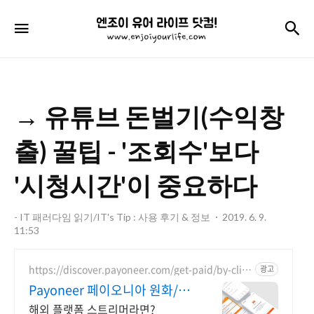
엔
검
메뉴
조
이
유
→ 유튜브 돈벌기(수익창
어
라
출) 꿀팁 - '조회수'보다
이
'시청시간'이 중요하다
프
닷
- IT 패러다임 읽기/IT's Tip : 사용 후기 & 정보
2019. 6. 9.
11:53
컴!
https://discover.payoneer.com/get-paid/by-clie
광고
nt-and-companies-worldwide-kr
Payoneer 페이오니아 원화/외
화 인출 가능
해외 플랫폼 스트리머라면?