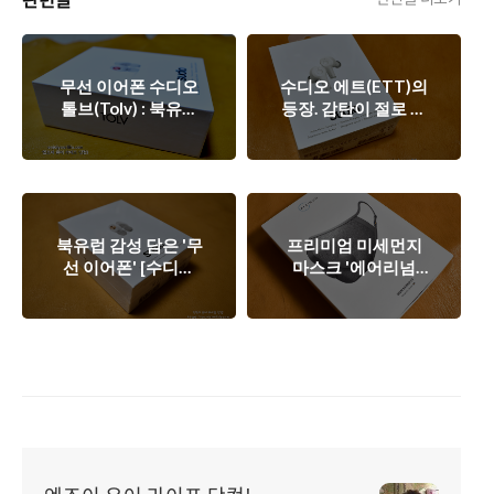
무선 이어폰 수디오
수디오 에트(ETT)의
톨브(Tolv) : 북유럽
등장. 감탄이 절로 나
감성에 빠진 가성비
온다.
이어폰
북유럽 감성 담은 '무
프리미엄 미세먼지
선 이어폰' [수디오
마스크 '에어리넘
TOLV] 개봉&사용 느
(AIRINUM)' 리뷰 - 8
낌 : 매혹적인 이어폰
만원짜리 마스크의
위엄.