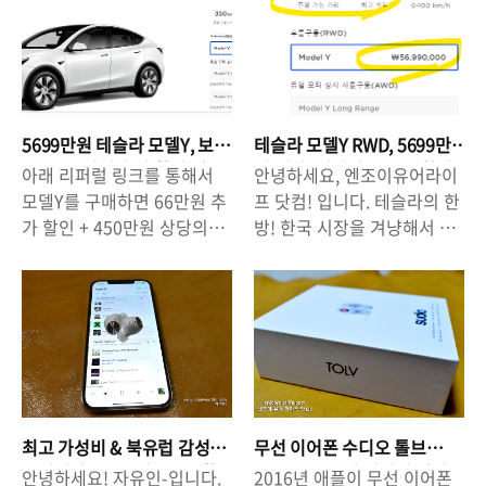
이용해서, 차량을 구매하게되
상당한 인기를 실감할 수 있
남단 총 46.6km 운영 신탄진
면 '교통카드 - 스이
면 '할인 혜택+기타 추가 혜
었는데요, 과연 보조금 얼마
IC ~ 한남대교 남단 총
카/Suica'를 구매하게 되는데
택'을 받을 수 있는데요, 현재
를 받을 수 있을 것인가? 그것
141.0km 운영 ☞ 설날/추석
요, 여기서 중.요.한.사실을 알
모델Y, 모델3, 모델S, 모델X
이 중요하죠! 물론, 모델Y
연휴 - 운영 시간 : 07:00 ~
려드립니다. 일본 지하철에서
를 구매할 때, 리퍼럴 코드를
RWD는 공식적으로 판매가격
01:00 (18시간) - 운영 구간 :
는 더 이상 '실물 카드' Suica
이용해서 구매를 하게 되면
이 5699만원이기 때문에 현
신탄진IC ~ 한남대교 남단(총
를 판매하지 않는다고 합니
5699만원 테슬라 모델Y, 보
테슬라 모델Y RWD, 5699만
66만원 할인 + 3개월 EAP(향
재 국내 보조금 100% 수령
14..
다. 기존 카드 충전만 가능합
조금+66만원 추가 할인 받
원 대란! 지역별 보조금 확인
아래 리퍼럴 링크를 통해서
안녕하세요, 엔조이유어라이
상된 오토 파일럿) 혜택을 받
가능 기준5700만원 범위에
고 올해 안에 받으려면?
하고 전략을 세워야..
니다! 실물카드 대신, '모바일
모델Y를 구매하면 66만원 추
프 닷컴! 입니다. 테슬라의 한
을 수 있습니다. 그러나, 현재
들어갑니다. 그러나, 보조금
카드'..
가 할인 + 450만원 상당의
방! 한국 시장을 겨냥해서 중
진행되고 있는 테슬라의 66
지급 세부 항목에서 차이가
EAP 자율주행기능 3개월 무
국 기가상하이에서 생산되는
만원+3개월 EAP 사용 혜택이
있기 때문에 테슬라 모델Y의
료 체험을 할 수 있습니다. 링
LFP 배터리 탑재, 모델Y
10월 31일 예약자까지만 적
경우에는 100% 수령이 불가
크를 통해 구매하실 것을 권
RWD(2륜) 차량을 5699만원
용이되고, 11월부터는 혜택
능합니다. 그렇기 때문에 차
장드립니다 :)
에 출시했습니다. 현행 100%
이 종료된다고 합니다. 테슬
량 구매 계획을 위해서 대략
https://www.tesla.com/k
정부 보조금 기준이 5700만
라 전기차를 구매할 의사가
적으로 계산을 해 볼 필요가
o_kr/modely/design?
원인 점을 감안하면, 100%
있는 분들은 10월 31일 이전
있습니다. ♥ 테슬라 구매 리
referral=woojin59053&re
보조금을 받을 수 있는 것인
에 모델Y/S/X 등을 예약해 두
퍼럴 혜택을 받으세요! ♥ 아
direct=no#overview 안녕
데요, 보조금을 받고 차량을
는 것이 전기차 구매를 하는
래 링크를 통해서 테슬라를
최고 가성비 & 북유럽 감성
무선 이어폰 수디오 톨브
하세요, 엔조이유어라이프 닷
구매하게될 경우, 지역별로
데 있어서 좀 더 유리할 수 있
구입하게될 경우, 추가 할인
무선이어폰 = 수디오 T2 (할
(Tolv) : 북유럽 감성에 빠진
안녕하세요! 자유인-입니다.
2016년 애플이 무선 이어폰