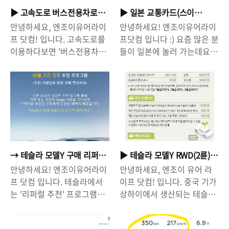
▶ 고속도로 버스전용차로
▶ 일본 교통카드(스이
구간, 시간/요일, 범칙금 안
카/Suica) 만드는 방법 - 모
안녕하세요, 엔조이유어라이
안녕하세요! 엔조이유어라이
내
바일/스마트폰 카드
프 닷컴! 입니다. 고속도로를
프닷컴 입니다 :) 요즘 많은 분
이용하다보면 '버스전용차
들이 일본에 놀러 가는데요,
로'를 볼 수 있습니다. 그런데,
일본에서 지하철을 이용할 때
어떤 때는 일반 차량들도 버
교통카드가 없으면 굉장히 불
스 전용 차로'로 달리기도하
편합니다. 왜냐하면 일본 지
고, 어떤 때는 일반 차량이 다
하철은 여러 회사들이 있는
니지 않기도 하는데요, 그렇
데, 다른 회사 지하철을 이용
다면, 버스전용차로가 적용되
하게 될 경우에는 각각 표를
는 구간/시간이 어떻게 될까
따로 끊어야해서 환승할 때
요? 알아보도록 하죠! 경부고
마다 표를 끊어야하기 때문이
→ 테슬라 모델Y 구매 리퍼
▶ 테슬라 모델Y RWD(2륜)
속도로 - 운영일 : 평일/토요
죠! 그렇지만 '교통카드'를 가
럴 추천 11월 부터 종료(모
보조금 수령 액수. 중국산
안녕하세요! 엔조이유어라이
안녕하세요, 엔조이 유어 라
일/일요일/공휴일 (매일 운
지고 있으면, 그냥 찍고 나가
델S/X/3도 해당)// 보조금 +
LFP라서 100%는 못 받습니
프 닷컴 입니다. 테슬라에서
이프 닷컴! 입니다. 중국 기가
영) - 시간 : 07:00 ~ 21:00
고, 찍고 들어가면 되기 때문
66만원 할인 받으세요!
다. → 지역별 전기차 보조금
는 '리퍼럴 추천' 프로그램을
상하이에서 생산되는 테슬라
(14시간, 새벽 시간 미운영) -
에 매번 표를 끊어야하는 번
액수 확인 후 계산
운영하고 있습니다. 기존 테
모델Y RWD가 국내에 곧 들
운영 구간 : 평일 토요일/일요
거로움이 없습니다. 그렇기
슬라 오너의 '리퍼럴 링크'를
어옵니다. 사전 예약에서도
일/공휴일 오산IC ~ 한남대교
때문에 일본 여행을 가게된다