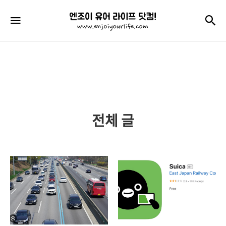
엔
검
메뉴
조
이
유
어
라
전체 글
이
프
닷
컴!