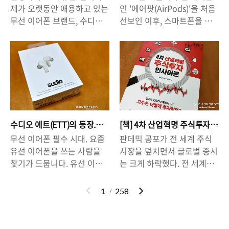
컴! 입니다. 모델Y RWD 모델
차이가 있겠지만 4천만원 중
인 25% 꿀팁)
가성비 이어폰
겠네요. 리..
66만원 혜택과 3개월 EAP 무
제가 오랫동안 애용하고 있는
인 '에어팟(AirPods)'을 처음
이 5699만원에 출시되면서
~후반대에 테슬라 모델Y를
료 혜..
무선 이어폰 브랜드, 수디오
선보인 이후, 스마트폰을 쓰
굉장한 이슈가 되고 있습니
구매할 수 있게 된다는 점에
(SUDIO). 기존에 저는 수디
는 사람들에게 무선 이어폰은
다. 저는 이미 테슬라 차량 오
서 매우 매력적입니다. 추가
오 에트(SUDIO ETT)를 사용
대세로 자리잡았습니다. 써
너이지만 보조금 100% 가능
적으로 '레퍼럴 코드(링크)'를
하고 있었는데요, 이번에 T2
본 사람들은 무선 이어폰이
한 (실제로는 100%아니지
통해 차량을 구매할 경우 66
가 나왔다는 소식을 듣고
얼마나 편리한 줄 알기 때문
만..) 모델Y RWD 차량을 한대
만원 추가 할인 + 3개월 EAP
'T2'로 갈아탔습니다! '에트
에 무선 이어폰의 세계에서
더 구입하고 싶을 정도로 매
기능 무료(500만원짜리 옵
(ETT)'도 분명 좋은 제품이지
헤어나올 수 없습니다. 요즘
력적인 가격입니다. 그래서
션) 혜택이 제공되기 때문에
만, T2를 귀에 꽂는 순간 갈아
은 삼성과 LG에서도 무선 이
친구, 친척, 지인들에게 절호
레퍼럴 코드를 이용해서 구매
타는 것으로 마음 먹었습니
어폰을 많들고, 수 많은 제품
의 기회(?)인 이번 5699 모델
하는 것이 유리합니다. - 66만
수디오 에트(ETT)의 등장.
[책] 4차 산업혁명 주식투자
다. * SUDIO T2 주요 스펙 *
브랜드가 있기에 선택의 폭이
Y 대란을 적극 활용..
원 할인 레퍼럴코드 주소 :
감탄이 절로 나온다.
인사이트 - 투자의 방향을 짚
무선 이어폰 필수 시대. 요즘
판데믹 공포가 전 세계 주식
- 작동 방식 : 터치 방식 - 무게
넓어졌습니다. 그렇지만 '쓸
어주는 유용한 책.
https://www...
유선 이어폰을 쓰는 사람을
시장을 덮치면서 글로벌 증시
: 5.3g(이어폰 본체) - 방수 :
만한' 무선 이어폰을 고르는
찾기가 드뭅니다. 유선 이어
는 크게 하락했다. 전 세계가
생활 방수 - 재생 시간 : 최대
것은 언제나 고민일 수 밖에
폰 뿐만 아니라, 우리 일상에
전염병과 싸우는 와중에 소비
35시간(한 번 충전 7.5시간,
없습니다. 애플의 에어팟 신
서조차 '유선' 제품은 점점 사
는 실종되었고 감염에 대한
이
다
1
258
케이스 충전 가능) - 노이즈
제품 '에어팟프로'의 가격은
라지고 있습니다. 무선 키보
공포는 커졌다. 이같은 소비
전
음
캔슬링 사용시 재생 시간 :
32만원(공홈)이나 하고, 구형
드, 무선 마우스, 무선 청소기
위축은 기업 경제에 심각한
6.5시간 - 고속 충전 기능 탑
모델을 사려고 해도 20만원
등 무선이 대세가 되었고, 한
타격을 주고 있고, 이는 실물