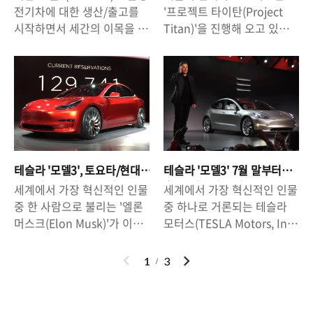
차이가 있겠지만 4천만원 중
GM'의 철수설을 다시금 상기
패러다임 바뀔까?
협업?
66만원 혜택과 3개월 EAP 무
전기차에 대한 생산/출고를
'프로젝트 타이탄(Project
~후반대에 테슬라 모델Y를
시키고 있는 것입니다. 사실
료 혜..
시작하면서 세간의 이목을 집
Titan)'을 진행해 오고 있다
구매할 수 있게 된다는 점에
한국GM의 문제는 어제오늘
중시킨 바 있는 전기차 업계
는 것은 공공연하게 알려진
서 매우 매력적입니다. 추가
의 일이 아니지만 올해 10월,
의 큰 손, 테슬라(Tesla
사실입니다. 애플은 이에 대
적으로 '레퍼럴 코드(링크)'를
GM과 산업은행 간에 맺어진
Motors)가 오는 9월 자율 주
해 공식적으로 언급하지는 않
통해 차량을 구매할 경우 66
'장기발전 기본 합의서'가 만
행 기능(Autopilot)을 장착한
았지만 여러가지 행보로 미루
만원 추가 할인 + 3개월 EAP
료됨에 따라 이에 포함된 '특
'전기 트럭'을 선보일 것으로
어 볼 때, 이미 애플의 전기차
기능 무료(500만원짜리 옵
별 결의 거부(Veto)'권의 효
알려지면서 큰 관심을 받고
프로젝트는 상당부분 진척되
션) 혜택이 제공되기 때문에
력이 상실되면서 GM이 마음
있습니다. 고급 세단인 '모델
었을 것이라는 게 전문가들의
레퍼럴 코드를 이용해서 구매
만 먹으면 한국 공장을 폐쇄
S(Model S)'에 이어 보급형
견해입니다. 특히, 애플이
하는 것이 유리합니다. - 66만
(철수)하거나 규모를 대폭 조
테슬라 '모델3', 토요타/현대
테슬라 '모델3' 7월 말부터
전기차 '모델3'의 국내 판매까
GPS기술 보유 기업 '코히어
원 할인 레퍼럴코드 주소 :
정할 수 있게 된 ..
차보다 유지비 30% 더 든
출고. 테슬라붐 가속도 붙을
세계에서 가장 혁신적인 인물
세계에서 가장 혁신적인 인물
지 진행되면서 전 세계적으로
런트 네이게이션'을 인수한
다?
까?
https://www...
중 한 사람으로 불리는 '엘론
중 하나로 거론되는 테슬라
'전기차 돌풍'의 주역으로 자
것이나 오스트리아의 자동차
머스크(Elon Musk)'가 이끄
모터스(TESLA Motors, Inc.)
리잡고 있는 상황인데, 여기
위탁/생산 업체 '마그나 스타
는 전기차 기업 '테슬라 모터
의 CEO 엘론 머스크(Elon
에서 한 발 더 나아가 테슬라
이어(Magna Steyr)'와 손잡
스(Tesla Motors)'가 연일 많
Musk)가 국내에서도 많은 이
이
다
1
3
가 자율주행 기능을 갖춘 '전
은 것, 중국 최대의 택시/차량
은 이들의 관심을 불러 모으
슈를 만들어냈던 '모델
전
음
기 트럭(semi truck)' 분야로
공유 서비스 업체 디디추싱
고 있습니다. 내로라하는 글
3(Model 3)'의 출고가 7월 말
의 진출하여 트럭 생산에 대
(Didi Chuxing)'에 투자하고
로벌 완성차 업체들을 제치고
부터 시작된다고 밝히면서 관