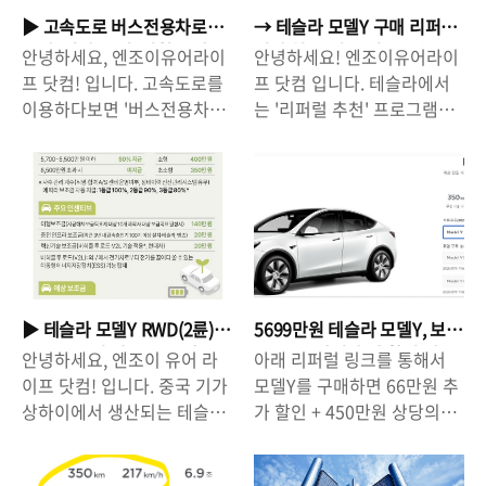
▶ 고속도로 버스전용차로
→ 테슬라 모델Y 구매 리퍼
구간, 시간/요일, 범칙금 안
럴 추천 11월 부터 종료(모
안녕하세요, 엔조이유어라이
안녕하세요! 엔조이유어라이
내
델S/X/3도 해당)// 보조금 +
프 닷컴! 입니다. 고속도로를
프 닷컴 입니다. 테슬라에서
66만원 할인 받으세요!
이용하다보면 '버스전용차
는 '리퍼럴 추천' 프로그램을
로'를 볼 수 있습니다. 그런데,
운영하고 있습니다. 기존 테
어떤 때는 일반 차량들도 버
슬라 오너의 '리퍼럴 링크'를
스 전용 차로'로 달리기도하
이용해서, 차량을 구매하게되
고, 어떤 때는 일반 차량이 다
면 '할인 혜택+기타 추가 혜
니지 않기도 하는데요, 그렇
택'을 받을 수 있는데요, 현재
다면, 버스전용차로가 적용되
모델Y, 모델3, 모델S, 모델X
는 구간/시간이 어떻게 될까
를 구매할 때, 리퍼럴 코드를
요? 알아보도록 하죠! 경부고
이용해서 구매를 하게 되면
▶ 테슬라 모델Y RWD(2륜)
5699만원 테슬라 모델Y, 보
속도로 - 운영일 : 평일/토요
66만원 할인 + 3개월 EAP(향
보조금 수령 액수. 중국산
조금+66만원 추가 할인 받
안녕하세요, 엔조이 유어 라
아래 리퍼럴 링크를 통해서
일/일요일/공휴일 (매일 운
상된 오토 파일럿) 혜택을 받
LFP라서 100%는 못 받습니
고 올해 안에 받으려면?
이프 닷컴! 입니다. 중국 기가
모델Y를 구매하면 66만원 추
영) - 시간 : 07:00 ~ 21:00
을 수 있습니다. 그러나, 현재
다. → 지역별 전기차 보조금
상하이에서 생산되는 테슬라
가 할인 + 450만원 상당의
(14시간, 새벽 시간 미운영) -
진행되고 있는 테슬라의 66
액수 확인 후 계산
모델Y RWD가 국내에 곧 들
EAP 자율주행기능 3개월 무
운영 구간 : 평일 토요일/일요
만원+3개월 EAP 사용 혜택이
어옵니다. 사전 예약에서도
료 체험을 할 수 있습니다. 링
일/공휴일 오산IC ~ 한남대교
10월 31일 예약자까지만 적