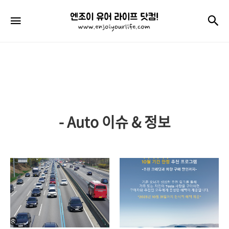
엔
검
메뉴
조
이
유
어
라
- Auto 이슈 & 정보
이
프
닷
컴!