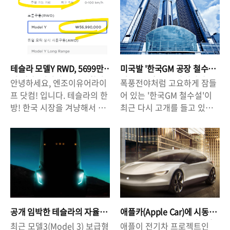
상당한 인기를 실감할 수 있
크를 통해 구매하실 것을 권
남단 총 46.6km 운영 신탄진
용이되고, 11월부터는 혜택
었는데요, 과연 보조금 얼마
장드립니다 :)
IC ~ 한남대교 남단 총
이 종료된다고 합니다. 테슬
를 받을 수 있을 것인가? 그것
https://www.tesla.com/k
141.0km 운영 ☞ 설날/추석
라 전기차를 구매할 의사가
이 중요하죠! 물론, 모델Y
o_kr/modely/design?
연휴 - 운영 시간 : 07:00 ~
있는 분들은 10월 31일 이전
RWD는 공식적으로 판매가격
referral=woojin59053&re
01:00 (18시간) - 운영 구간 :
에 모델Y/S/X 등을 예약해 두
이 5699만원이기 때문에 현
direct=no#overview 안녕
신탄진IC ~ 한남대교 남단(총
는 것이 전기차 구매를 하는
테슬라 모델Y RWD, 5699만
미국발 '한국GM 공장 철수
재 국내 보조금 100% 수령
하세요, 엔조이유어라이프 닷
14..
데 있어서 좀 더 유리할 수 있
원 대란! 지역별 보조금 확인
설', 규모 축소 불가피하나?
안녕하세요, 엔조이유어라이
폭풍전야처럼 고요하게 잠들
가능 기준5700만원 범위에
컴! 입니다. 모델Y RWD 모델
하고 전략을 세워야..
겠네요. 리..
프 닷컴! 입니다. 테슬라의 한
어 있는 '한국GM 철수설'이
들어갑니다. 그러나, 보조금
이 5699만원에 출시되면서
방! 한국 시장을 겨냥해서 중
최근 다시 고개를 들고 있습
지급 세부 항목에서 차이가
굉장한 이슈가 되고 있습니
국 기가상하이에서 생산되는
니다. 최근 미국의 대표적인
있기 때문에 테슬라 모델Y의
다. 저는 이미 테슬라 차량 오
LFP 배터리 탑재, 모델Y
경제 전문지 포브스
경우에는 100% 수령이 불가
너이지만 보조금 100% 가능
RWD(2륜) 차량을 5699만원
(Forbes.com)에 올라온 기
능합니다. 그렇기 때문에 차
한 (실제로는 100%아니지
에 출시했습니다. 현행 100%
고문 "GM이 한국에서의 사업
량 구매 계획을 위해서 대략
만..) 모델Y RWD 차량을 한대
정부 보조금 기준이 5700만
을 철수하려 한다(의역,
적으로 계산을 해 볼 필요가
더 구입하고 싶을 정도로 매
원인 점을 감안하면, 100%
General Motors may hack
있습니다. ♥ 테슬라 구매 리
력적인 가격입니다. 그래서
보조금을 받을 수 있는 것인
off yet another global
퍼럴 혜택을 받으세요! ♥ 아
친구, 친척, 지인들에게 절호
데요, 보조금을 받고 차량을
arm as South Korean
래 링크를 통해서 테슬라를
의 기회(?)인 이번 5699 모델
공개 임박한 테슬라의 자율
애플카(Apple Car)에 시동
구매하게될 경우, 지역별로
business suffers)"이 '한국
구입하게될 경우, 추가 할인
Y 대란을 적극 활용..
주행 전기 트럭. 운수 업계
건 애플, 중국 배터리 업체와
최근 모델3(Model 3) 보급형
애플이 전기차 프로젝트인