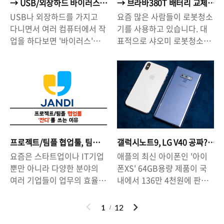
이 아닌가하는 생각이 들 정
장한 일입니다. 이는 그만큼
→ USB/외장하드 바이러스
→ 브라바380T 배터리 교체
어폰/헤드폰'을 선보여 왔는
에 '미세먼지'를 막아줄 수 있
도입니다. 특히 이번에 출시
성공할 수 있는 가능성이 커
치료 후 폴더 안 보일 때 해
방법 & 후기
USB나 외장하드를 가지고
요즘 많은 사람들이 로봇청소
데, 최근에는 블루투스5.0 기
는 '마스크'에 좀 더 신경을 쓸
결하는 방법
된 수디오 에트(Ett)..
졋다는 것을 의미합니다. 유
다니면서 여러 컴퓨터에서 작
기를 사용하고 있습니다. 대
능을 탑재한 무선 이어폰
수 밖에 없습니다. 단순히, 입
튜브 수익 ..
업을 하다보면 '바이러스'에
표적으로 샤오미 로봇청소기,
'SUDIO TOLV'를 출시하면
과 코를 가려주는 것이 아니
걸리는 경우가 종종 있습니
브라바 물걸레 청소기 등이
서 주목받고 있습니다. △ 스
라 눈에 보이지 않는 '미세먼
다. 바이러스에 걸렸다는 것
있는데요, 이들 제품들은 직
웨덴 감성을 담은 이어폰, 수
지'의 침투를 막아주는 그런
을 확인하게되면 '치료'를 하
구를 통해서 구입하는 게 일
디오.수디오는 최신 무선 이
마스크를 써야한다는 거죠.
면 되는데, 문제는 바이러스
반적이기 때문에 고장나거나
어폰인 TOLV를 출시하면서
이것은 '건강'과 '생존'의 문제
치료 후에 USB나 외장하드
작동이 안 될 때 어떻게 대처
2019 토트백 증정 이벤트 +
로 직결 된다고 할 수 있기 때
의 '폴더'가 보이지 않는다는
해야할 지 몰라서 난감할 수
15% 할인 이벤트를 진행하
문에, 신중할 수 밖에 없습니
것입니다. 숨김 폴더 설정이
도 있습니다. 저 역시 '샤오미
고 있다.▶
다. 최소한 '호미로 막을 것을
되어 있는 것도 아닌데, 폴더
로봇 청소기'(관련 글
www.sudio.com▶
가래로 막'는 우를 범하지 않
프로젝트/팀플 협업툴, 팀
갤럭시노트9, LG V40 공짜?
가 사라진(?) 것입니다. 이런
▶https://enjoiyourlife.co
www.instagram.com/sudi
아야 합니다. '건강'을 위해서
즈/슬랙 아닌 '잔디'를 쓰는
스마트폰 좌표 정보 쉽게 알
요즘은 스타트업이나 IT기업
애플의 최신 아이폰인 '아이
현상이 나타났을 때, 당황할
m/2163)와 물걸레 로봇 청소
이유.
아내는 방법.
osweden ※ 1..
'마스크'에 대..
뿐만 아니라 다양한 분야의
폰XS' 64GB용량 제품이 국
필요가 없습니다. 간단히 해
기 아이로봇 '브라바380T'(관
여러 기업들이 업무의 효율성
내에서 136만 4천원에 판매
결할 수 있으니까요.△ USB
련 글
향상을 위해 협업툴을 사용하
되고 있습니다. '아이폰XS
바이러스 치료 후, 폴더가 보
▶https://enjoiyourlife.co
고 있습니다. 더욱이 요즘은
Max' 512GB용량 제품의 가
이
다
1
12
이지 않는 현상이 나타났다.
m/2288 )을 사용하고 있는데
의사 소통이 모바일을 중심으
격은 무려 196만 9천원이나
전
음
당황하지 말자. 간단히 해결
요, 샤오미의 경우 1년 넘게