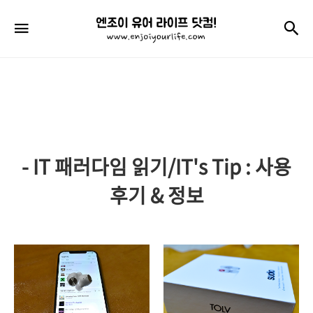
엔
검
메뉴
조
이
유
어
라
- IT 패러다임 읽기/IT's Tip : 사용
이
프
후기 & 정보
닷
컴!