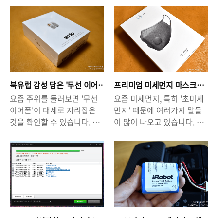
35시간(한 번 충전 7.5시간,
없습니다. 애플의 에어팟 신
서조차 '유선' 제품은 점점 사
고, 다른 사람들에게 보여준
케이스 충전 가능) - 노이즈
제품 '에어팟프로'의 가격은
라지고 있습니다. 무선 키보
다는 것은 흥미진진한 일이라
캔슬링 사용시 재생 시간 :
32만원(공홈)이나 하고, 구형
드, 무선 마우스, 무선 청소기
고 할 수 있습니다. 또 한편으
6.5시간 - 고속 충전 기능 탑
모델을 사려고 해도 20만원
등 무선이 대세가 되었고, 한
로는 '자신만의 콘텐츠', '자신
재(10분 충전 → 2시간 사용)
은 줘야하니 가격 부담이 있
번 써 본사람들은 '무선'의 편
의 브랜드화'를 통해서 스스
- 사운드 감도 :
을 수 밖에 없습니다. 삼성과
리함을 잘 알고 있기에 더 이
로를 알릴 수 있다는 점 외에,
92dB@1.0KHz - 임피던스 :
LG 제품도 비싸기는 매한가
상 '유선 제품'을 구입하지 않
이같은 활동이 '수익 창출(돈
16오메가 - 수신거리..
지입니다. 무선 이어폰이 대
북유럽 감성 담은 '무선 이어
프리미엄 미세먼지 마스크
게 되죠. 이어폰 시장에서 애
벌기)'로 연결될 수 있다는 점
체로 고가 제품이다 보니 더
폰' [수디오 TOLV] 개봉&사
'에어리넘(AIRINUM)' 리뷰 -
요즘 주위를 둘러보면 '무선
요즘 미세먼지, 특히 '초미세
플의 '에어팟' 열풍이 거셉니
에서 유튜브가 가지는 하나의
용 느낌 : 매혹적인 이어폰
8만원짜리 마스크의 위엄.
욱 가성비를 따질 수 밖에 없
이어폰'이 대세로 자리잡은
먼지' 때문에 여러가지 말들
다만, 북유럽 감성을 앞세운
매력이 추가된다고 할 수 있
는..
것을 확인할 수 있습니다. 애
이 많이 나오고 있습니다. 사
'수디오(SUDIO)' 역시 에어
습니다. 특히, 유튜브는 전 세
플의 '에어팟(AirPods)'을 비
실, 미세먼지가 무서운 점은
팟 못지 않은 제품입니다. 과
계적으로 큰 인기를 끌고 있
롯해서 여러 회사들이 '무선
'지금 당장' 나에게 불편한 증
거 리뷰글을 통해서 여러차례
는 앱일 분만 아니라, 우리나
이어폰'을 선보이고 있는데,
상이 나타나지 않는다는 거
소개했듯이 저는 오래전부터
라에서도 카카오톡, 네이버
여러 기업들 중에서도 특히,
죠. 몸 안에 쌓이게 되는 것이
수디오 제품을 사용하고 있는
등을 제치고 나이를 불문하고
북유럽 감성을 담은 '수디오
고, 초미세먼지의 경우에는
데, 이번에 수디오에서 새롭
모든 연령층에서 '가장 많이
(Sudio)'의 제품을 주목할 만
호흡기를 통해 인체에 침투해
게 출시한 에트(ETT)는 수디
이용하는 응용프로그램
합니다. 수디오는 지난 몇 년
서 치명적인 영향을 줄 수도
오 감성의 정점에 이른 제품
(앱)'이 되었다는 것은 의미심
동안 다양한 종류의 '무선 이
있다고 합니다. 그렇기 때문