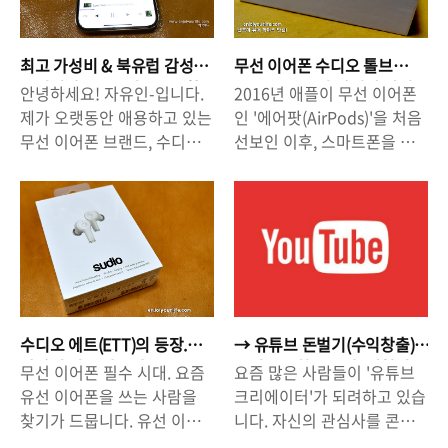
최고 가성비 & 북유럽 감성
무선 이어폰 수디오 톨브
무선이어폰 = 수디오 T2 (할
(Tolv) : 북유럽 감성에 빠진
안녕하세요! 자유인-입니다.
2016년 애플이 무선 이어폰
인 25% 꿀팁)
가성비 이어폰
제가 오랫동안 애용하고 있는
인 '에어팟(AirPods)'을 처음
무선 이어폰 브랜드, 수디오
선보인 이후, 스마트폰을 쓰
(SUDIO). 기존에 저는 수디
는 사람들에게 무선 이어폰은
오 에트(SUDIO ETT)를 사용
대세로 자리잡았습니다. 써
하고 있었는데요, 이번에 T2
본 사람들은 무선 이어폰이
가 나왔다는 소식을 듣고
얼마나 편리한 줄 알기 때문
'T2'로 갈아탔습니다! '에트
에 무선 이어폰의 세계에서
(ETT)'도 분명 좋은 제품이지
헤어나올 수 없습니다. 요즘
만, T2를 귀에 꽂는 순간 갈아
은 삼성과 LG에서도 무선 이
타는 것으로 마음 먹었습니
어폰을 많들고, 수 많은 제품
수디오 에트(ETT)의 등장.
→ 유튜브 돈벌기(수익창출)
다. * SUDIO T2 주요 스펙 *
브랜드가 있기에 선택의 폭이
감탄이 절로 나온다.
꿀팁 - '조회수'보다 '시청시
무선 이어폰 필수 시대. 요즘
요즘 많은 사람들이 '유튜브
- 작동 방식 : 터치 방식 - 무게
넓어졌습니다. 그렇지만 '쓸
간'이 중요하다
유선 이어폰을 쓰는 사람을
크리에이터'가 되려하고 있습
: 5.3g(이어폰 본체) - 방수 :
만한' 무선 이어폰을 고르는
찾기가 드뭅니다. 유선 이어
니다. 자신의 관심사를 콘텐
생활 방수 - 재생 시간 : 최대
것은 언제나 고민일 수 밖에
폰 뿐만 아니라, 우리 일상에
츠로 만드는 창작 활동을 하