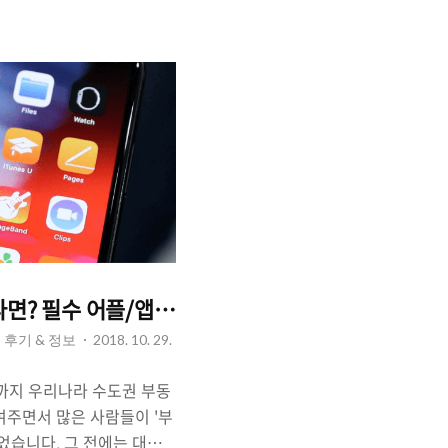
 프로그램'을 쓰는 것이 중
프로젝트/팀플'을 위한 필수
- 팀 프로젝트/팀플을 위한
I) : 우리나라에 업무 환경에
 다운로드 ☞ iOS 아이폰
▶ 잔디 공식 블로그
.
? 필수 어플/앱 5가지.
사용 후기 & 정보
2018. 10. 29.
9월까지 우리나라 수도권 부동
여주면서 많은 사람들이 '부
었습니다. 그 전에는 대구,