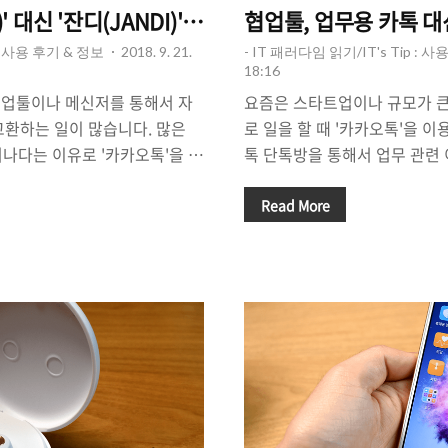
)' 대신 '잔디(JANDI)'를 쓰는 이유가 있다.
협업툴, 업무용 카톡 대
 : 사용 후기 & 정보
2018. 9. 21.
- IT 패러다임 읽기/IT's Tip : 
18:16
협업툴이나 메신저를 통해서 자
요즘은 스타트업이나 규모가 큰
교환하는 일이 많습니다. 많은
로 일을 할 때 '카카오톡'을 이
나다는 이유로 '카카오톡'을 사
톡 단톡방을 통해서 업무 관련
오톡은 '협업툴'이 아닌 모바일
카톡을 이용하는 가장 큰 이유
ger)이기 때문에 많은 제약이 있
'빠른 소통'이 가능하기 때문이
Read More
송/저장, 자료 찾기 및 보관, 외
카톡을 이용하기에는 뭔가 부족한
트/업무의 원활한 진행을 위해
실입니다. 그리고 회사와 프라
지 기능들이 '카톡'에는 없다
카톡으로 업무를 진행하다보면
팀 프로젝트를 진행할 때는 '협
받기도하죠. 그래서 여러가지 
씬 효율적이라 할 수 있습니다.
타트업이나 중소/중견기업들을 
용하는 것이 좀 더 실용적면서
저'를 사용하는 사례가 많은데
있는 선택이 될까요? 인지도 면
'잔디(JANDI)'가 뜨고 있다고
 ..
'잔디'스타트업, 기업 내 소규모 