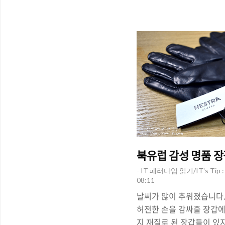
고 있고, LG가 지난 10월 
뒷면 트리플 카메라, 앞면 
를 달고 등장한 높은 사양
104만 9400원으로 책정
훌쩍 넘는 스마트폰을 '무
수 있는 기회를 스마트폰 가
북유럽 감성 명품 장갑 
- IT 패러다임 읽기/IT's Tip
08:11
날씨가 많이 추워졌습니다.
허전한 손을 감싸줄 장갑에
지 재질로 된 장갑들이 있