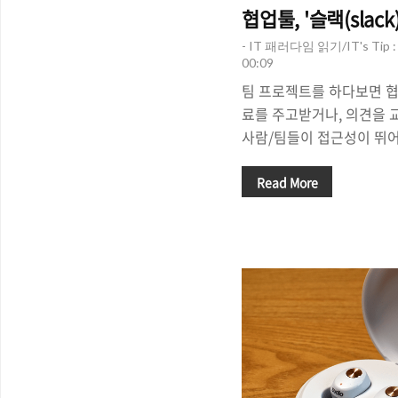
협업툴, '슬랙(slack
- IT 패러다임 읽기/IT's Tip
00:09
팀 프로젝트를 하다보면 
료를 주고받거나, 의견을 
사람/팀들이 접근성이 뛰어
용하고 있지만, 사실 카카
메신저(Mobile Messen
Read More
습니다. 예를 들면, 파일 전
부 서비스 연결 등 프로젝
협업툴에서 제공하는 여러가
는 점이죠. 그렇기 때문에 
업툴'을 사용하는 것이 훨
그렇다면 어떤 협업툴을 사
업무의 효율성을 높일 수 
에서 좀 더 나은 평가를 받고