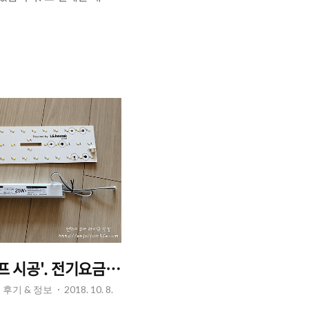
비롯한 지방의 주요 도시 부
 '상승 진행형'인 지역들
 지속되면서 정부에서 여러
부터 부동산 시장은 안정세
들은 '조정장'이 찾아왔다
들여다보면 2018년 1월까
터 약세를 보이기 시작했
 미국의 금리인상에 따른 금
 주식 시장은 큰 폭의 하
입니다. 그..
셀프 시공'. 전기요금 쉽게 줄여보자
사용 후기 & 정보
2018. 10. 8.