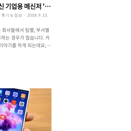
신 기업용 메신저 '잔디'를 쓰는 이유.
사용 후기 & 정보
2018. 9. 13.
 회사들에서 팀별, 부서별
용하는 경우가 많습니다. 카
 이야기를 하게 되는데요,
는 손쉬운 접근이 가능하고
겠죠. 그렇지만 '협업툴'로
 느낌(?)이 드는 것이 사
이버시를 분리하고 싶은데,
 사생활이 노출되는 느낌을
불편함을 없애고자하는 스
중심으로 '업무용 메신
요, 업무혁신을 위한 협업툴
 합니다. △ 기업용 메신저
팀들의 ..