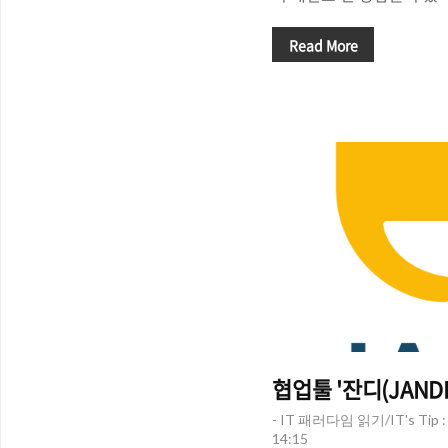
춘 '가죽 장갑'은 많은 사
즘은 온라인을 통해서 품질
Read More
명 브랜드의 장갑도 '비교
요, 1936년 스웨덴 태생
(HESTRA)' 역시 그 중
라의 경우 우리나라에서는 편
해서 주로 판매되고 있는데
비이커에서 직접 헤스트라 
든 제품이 구비되어 있지 
이런 한계를 보완하기 위해 
협업툴 '잔디(JANDI
- IT 패러다임 읽기/IT's Tip
14:15