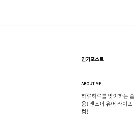
품입니다. △ 수디오 니바
이어폰인 SUDIO NIVA..
인기포스트
ABOUT ME
하루하루를 맞이하는 
움! 엔조이 유어 라이프
컴!