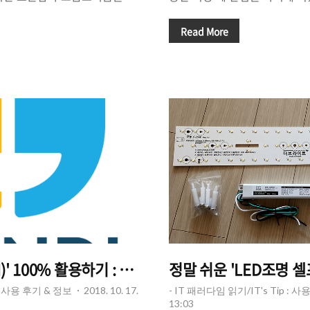
람들이 찾는 제품입니다. 특히 요
부산, 광주 등 지방 광역시를 
이 뛰어나기로 소문난 해외 유
동산이 큰 폭으로 올랐고 여전히
Read More
적 저렴하게' 구입할 수 있는데
도 있습니다. 이같은 상승세가
의 유명 장갑 브랜드 '헤스트라
가지 정책들을 내놓았고 10월
 하나라고 할 수 있습니다. 헤스트
를 찾아가는 듯 합니다. 전문가
집숍 비이커(BEAKER)를 통
고 합니다. 한편, 주식 시장을 
요 주로 백화점에 입점해 있는
지 상승세를 이어갔지만 2월부
장갑을 구매할 수도 있지만 모
고, 최근에는 미중무역 전쟁과
않다는 단점이 있기도 합니다.
융적 부담이 가중 되면서 한국의
헤스트라 공..
락세를 보여주고 있는 것이 현실
)' 100% 활용하기 : 구글 캘린더 연동.
정말 쉬운 'LED조명 
 : 사용 후기 & 정보
2018. 10. 17.
- IT 패러다임 읽기/IT's Tip : 
13:03