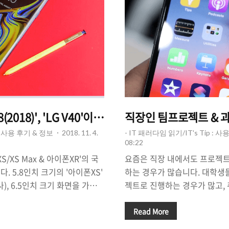
'갤노트9', '갤럭시A8(2018)', 'LG V40'이 무료? 댓글만 달면 된다.
직장인 팀프로젝트 & 과
 : 사용 후기 & 정보
2018. 11. 4.
- IT 패러다임 읽기/IT's Tip : 
08:22
/XS Max & 아이폰XR'의 국
요즘은 직장 내에서도 프로젝트
. 5.8인치 크기의 '아이폰XS'
하는 경우가 많습니다. 대학생
), 6.5인치 크기 화면을 가진
젝트로 진행하는 경우가 많고,
용량 제품의 가격은 무려 196만 9
도 '모임'을 만들어서 스터디를
갤럭시노트9의 경우에도 삼성의
효율을 높이고 있죠. 팀프로젝
Read More
500원(128GB용량)에 판매되
원들 사이의 소통과 원활한 자