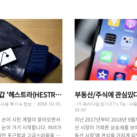
24일에 출시한 V40 ThinQ 역시
요, 효율을 높이기 위해서 '좋은
듀얼 카메라 등 총 5개의 카메라
요하기도 합니다. 그래서 '팀 
의 제품이라는 이유로 가격이
프로그램 5가지를 소개합니다. 
되었습니다. 이처럼 100만원이
필수 앱 5가지. 1. 잔디(JAND
료'로 받거나, 저렴하게 구입할
최적화된 국산 협업툴. ▶ 잔디
격 정보 사이트..
앱스토어 / 구글플레이 스토어
www.jandi.com/k..
'헤스트라(HESTRA)' - 콜렉션 Megan Navy 리뷰
부동산/주식에 관심있다면
 : 사용 후기 & 정보
2018. 10. 31.
- IT 패러다임 읽기/IT's Tip : 
21:10
 손이 시린 계절이 찾아오면서
지난 2017년부터 2018년 
 눈이 가기 시작합니다. 여러가
산 시장이 가파른 상승세를 보
지만 포근함과 고급스러움을 갖
동산 시장'에 관심을 가지게 되