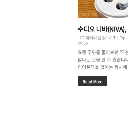
수디오 니바(NIVA)
- IT 패러다임 읽기/IT's Tip
09:35
요즘 주위를 둘러보면 '무
많다는 것을 알 수 있습니다
이어폰잭을 없애는 동시에 
(AirPods)'을 선보였고
선 이어폰/헤드폰을 선보여
Read More
제품을 시장에 내놓고 있는
드메이드 이어폰을 내세우고 
제품들은 사람들의 눈길을
묻어나는 제품들, 특히 이
무선 이어폰인 '니바(NIV
군더더기 없는 음질에서 