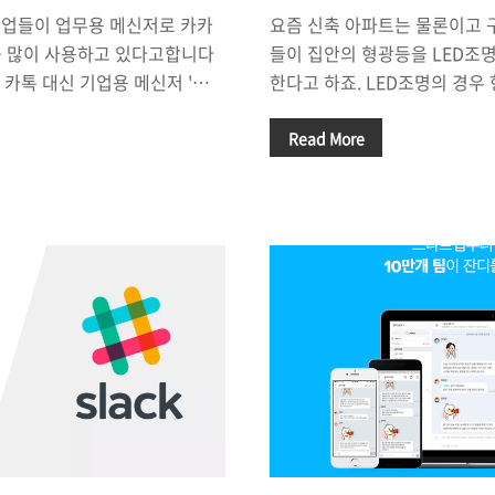
기업들이 업무용 메신저로 카카
요즘 신축 아파트는 물론이고 
)'를 많이 사용하고 있다고합니다
들이 집안의 형광등을 LED조
용 카톡 대신 기업용 메신저 '잔
한다고 하죠. LED조명의 경우
팀들이 카카오톡 단톡방 대신 협업
(반영구적이라고 하죠) 초기 
유에는 여러가지가 있겠지만 그
거의 들지 않고, 형광등보다 L
Read More
있는 강력한 기능인 '외부 프로
적어서 전기 요금이 형광등보다
다고 할 수 있습니다. '잔디 커넥
죠. 하지만, 처음 교체 비용이
'라고 불리는 외부 프로그램 연동에
있습니다. 그렇기 때문에 비용
 캘린더(Google Calendar),
방법으로 '셀프 교체'를 선택하는
 지라(JIRA), 깃허브(GitHub),
비용의 가장 큰 부분이 인건비라
등의 서비스와 잔디를 연결할 수 있
아파트(84제곱) 모든 전등을 L
은 여러가..
원 안쪽에서 해결한 것 같네요.(
화장대, 화장실2..