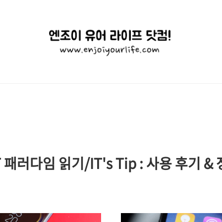
엔
조
이
유
어
라
이
IT 패러다임 읽기/IT's Tip : 사용 후기 &
프
닷
컴!