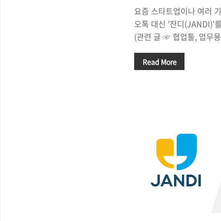
요즘 스타트업이나 여러 
오톡 대신 '잔디(JANDI
(관련 글 ☞ 협업툴, 업무
디'를 쓰는 이유). 여러 
툴인 잔디를 이용하는 이
Read More
중에서도 잔디에 내장되어 
그램 연동'이 큰 역할을 한
트(JANDI Connect)
서는 웹훅(Webhook), 구글
RSS 구독, 트렐로(Trello),
비트버킷(BitBucket) 
는데, 구글 캘린더와의 연동