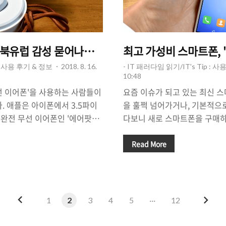
, 북유럽 감성 묻어나는 무선 이어폰. 사용 후기.
최고 가성비 스마트폰, 
 : 사용 후기 & 정보
2018. 8. 16.
- IT 패러다임 읽기/IT's Tip : 
10:48
선 이어폰'을 사용하는 사람들이
요즘 이슈가 되고 있는 최신 스
. 애플은 아이폰에서 3.5파이
을 훌쩍 넘어가거나, 기본적으로
완전 무선 이어폰인 '에어팟
다보니 새로 스마트폰을 구매하
, 여러 이어폰/헤드폰 기업들도 무
밖에 없습니다. 특히, 휴대폰
왔습니다. 여러 기업들이 좋은
않는 사람들은 비싼 돈을 지불
Read More
 가운데서도 스웨덴 디자인, 핸
구매할 필요가 없다고 할 수 있
있는 수디오(sudio.com)의
저가 스마트폰'에 눈을 돌리게 
 사로잡습니다. 스웨덴 감성이
이'가 최근 국내 스마트폰 시장
번에 새롭게 한국에 선보인 완전
이트2(NOVA lite2)'를 주목
이
다
1
2
3
4
5
···
12
A)'는 깔끔한 디자인 뿐만 아니라
마켓(온라인 쇼핑몰)에서 22만
전
음
느껴지는 안락함이 돋보이는 제
되고 있는데, 개인적으로 카드