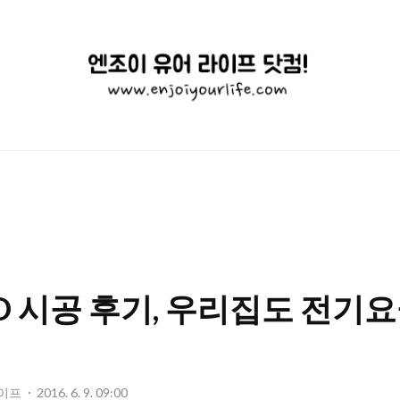
엔
조
이
유
어
라
이
ED 시공 후기, 우리집도 전기
프
닷
컴!
라이프
2016. 6. 9. 09:00