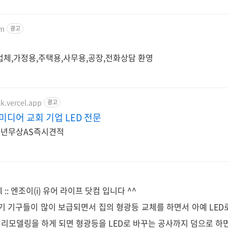
om
광고
문업체,가정용,주택용,사무용,공장,전화상담 환영
ck.vercel.app
광고
디어 교회 기업 LED 전문
3년무상AS즉시견적
el :: 엔조이(i) 유어 라이프 닷컴 입니다 ^^
기 기구들이 많이 보급되면서 집의 형광등 교체를 하면서 아예 LED
집 리모델링을 하게 되면 형광등을 LED로 바꾸는 공사까지 덤으로 하