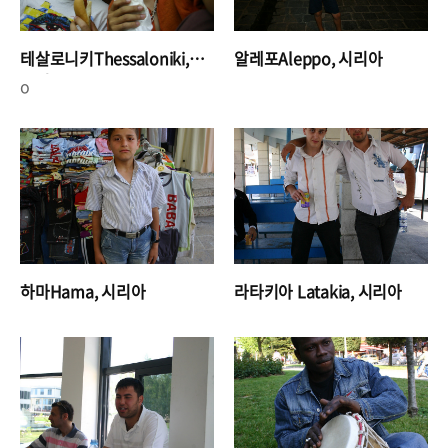
테살로니키Thessaloniki,
알레포Aleppo, 시리아
그리스
o
하마Hama, 시리아
라타키아 Latakia, 시리아