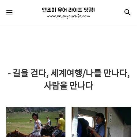
엔
검
메뉴
조
이
유
어
라
- 길을 걷다, 세계여행/나를 만나다,
이
프
사람을 만나다
닷
컴!