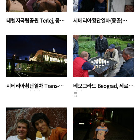
테렐지국립공원 Terlej, 몽
시베리아횡단열차(몽골)
골
Trans-Mongolian, 몽골
시베리아횡단열차 Trans-
베오그라드 Beograd, 세르
siberian, 러시아
비아
릅