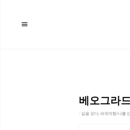
메뉴
베오그라드 
- 길을 걷다, 세계여행/나를 