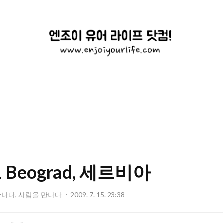
엔
조
이
유
어
라
이
Beograd, 세르비아
프
닷
만나다, 사람을 만나다
2009. 7. 15. 23:38
컴!