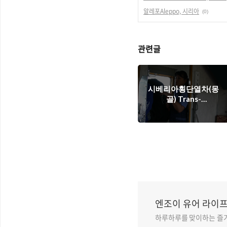
알레포Aleppo, 시리아
(0)
관련글
시베리아횡단열차(몽
골) Trans-
Mongolian, 몽골
엔조이 유어 라이프
하루하루를 맞이하는 즐거