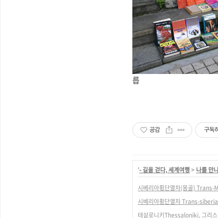
릅
공감
구독
'
- 길을 걷다, 세계여행
>
나를 만나
시베리아횡단열차(몽골) Trans-Mo
시베리아횡단열차 Trans-siberi
테살로니키Thessaloniki, 그리스