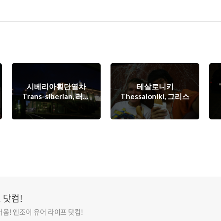
시베리아횡단열차
테살로니키
Trans-siberian, 러시
Thessaloniki, 그리스
아
 닷컴!
움! 엔조이 유어 라이프 닷컴!