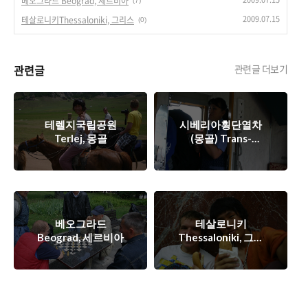
베오그라드 Beograd, 세르비아
(7)
2009.07.15
테살로니키Thessaloniki, 그리스
(0)
관련글
관련글 더보기
테렐지국립공원
시베리아횡단열차
Terlej, 몽골
(몽골) Trans-
Mongolian, 몽골
베오그라드
테살로니키
Beograd, 세르비아
Thessaloniki, 그리
스