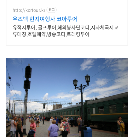
http://kortour.kr
광고
우즈벡 현지여행사 코아투어
유적지투어, 골프투어,해외봉사단코디,지자체국제교
류매칭,호텔예약,방송코디,트래킹투어