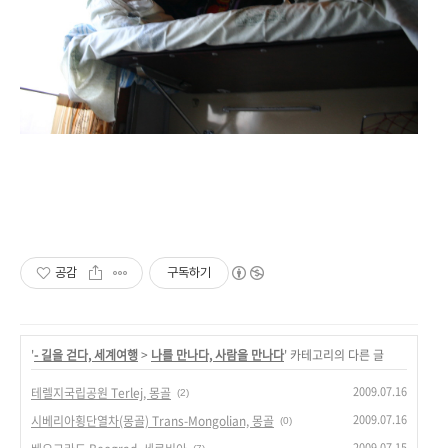
공감
구독하기
'
- 길을 걷다, 세계여행
>
나를 만나다, 사람을 만나다
' 카테고리의 다른 글
2009.07.16
테렐지국립공원 Terlej, 몽골
(2)
2009.07.16
시베리아횡단열차(몽골) Trans-Mongolian, 몽골
(0)
2009.07.15