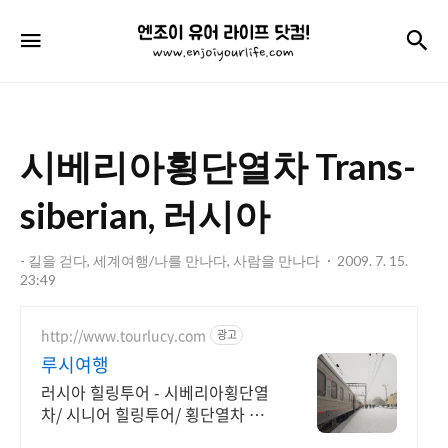
엔
검
메뉴
조
이
유
시베리아횡단열차 Trans-
어
라
siberian, 러시아
이
- 길을 걷다, 세계여행/나를 만나다, 사람을 만나다
2009. 7. 15.
프
23:49
닷
http://www.tourlucy.com
광고
컴!
루시여행
러시아 힐링투어 - 시베리아횡단열
차/ 시니어 힐링투어/ 횡단열차 가
족여행,개별여행