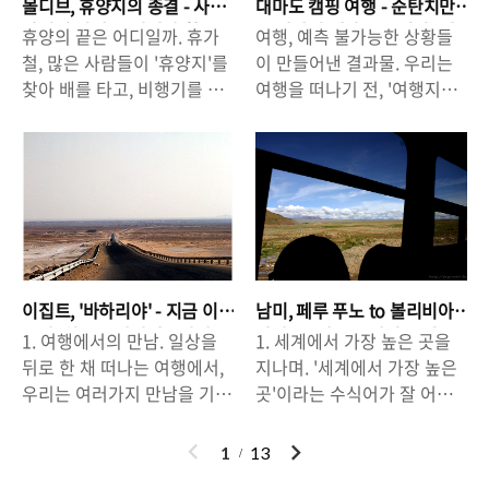
도의 평온함에 매료될 지도
가라 불리는 가우디가 남긴
몰디브, 휴양지의 종결 - 사
대마도 캠핑 여행 - 순탄치만
겨 놓은 건축물을 그냥 지나
이 미슐랭 가이드에 소개된
모른다. 관광객들이 많이 찾
작품들이 도시 곳곳에 빛나고
라지기 전에 꼭 가봐야 할 그
은 않았던 대마도(쓰시마) 캠
휴양의 끝은 어디일까. 휴가
여행, 예측 불가능한 상황들
칠 수는 없는 노릇이다. 19세
음식점이 있는 구시가의 골목
곳, 몰디브(Maldives).
핑.
는 작은 중세도시라고는 하지
있다. 하지만 바르셀로나에는
철, 많은 사람들이 '휴양지'를
이 만들어낸 결과물. 우리는
기에서 20세기에 걸쳐 왕성
이 있기도하지만, 미슐랭 가
만 결코 구시가는 붐비..
가우디가 남긴 유..
찾아 배를 타고, 비행기를 타
여행을 떠나기 전, '여행지에
한 활동을 했던 천재 건축가.
이드에 소개되지 않은 곳의
고 떠난다. 휴가철이 아니더
서의 활동 계획'을 세우는 데
가우디의 손길이 스쳐 지나간
음식도 충분히 이 도시를 방
라도, 우리들은 가끔씩 쉬기
많은 시간을 투자한다. 좀 더
건축물들은 지금도 여전히 많
문한 사람의 입맛을 사로잡을
위해 '휴양지'라 불리는 곳으
즐겁고 편한, 그리고 효율적
은 이들에게 영감을 불어넣어
만큼 훌륭한 맛을 보여주고
로 떠난다. 가까운 곳으로 치
인 여행을 하기 위한 '여행 계
주고 있으며, 가우디가 지금
있다는 것이 이곳 '산 세바스
자면 우리에게 익숙한 동남아
획'은 '계획을 짜는 것' 그 자
의 바르셀로나를 먹여살리고
티안'의 매력일 것이다. 구시
의 많은 해변과 섬들. 그리고
체만으로도 만족감과 즐거움
있다는 우스갯소리가 나올 정
가에서 펼쳐지는 맛의 향연은
좀 멀리는 하와이나 남태평양
을 준다. 그렇지만 한편으로
도로 전 세계 수 많은 관광객
밤늦도록 그칠줄 몰랐다. 밤
의 몇몇 섬들. 그리고 좀 더 멀
는 우리는 '여행 계획'을 잘 짜
들이 가우디의 작품을 보기
이고 낮이고 사람들은 오감의
이집트, '바하리야' - 지금 이
남미, 페루 푸노 to 볼리비아
리 간다면 서쪽으로는 지중
놓고도 여행이 계획대로 되지
위해 몰려든다. 가우디의 작
즐거움을 채우기 위해 '산 세
순간, 최고로 살아라. : 사막
라파스 : 가끔은 잠시 스쳐
1. 여행에서의 만남. 일상을
1. 세계에서 가장 높은 곳을
해, 동쪽으로는 중미, 캐리비
않을 것이라는 것을 염두에
에서의 만남.
지나갔던 풍경이 그립다.
품 속에 들어가기 위해 줄을
바스티안'의 구시가로 몰려들
뒤로 한 채 떠나는 여행에서,
지나며. '세계에서 가장 높은
안 해(Caribbean Sea)의 '칸
두기도 한다. 많은 사람들이
서 보지만 입장을 ..
었다..
우리는 여러가지 만남을 기대
곳'이라는 수식어가 잘 어울
쿤'을 위시한 몇몇 명소들이
말해왔듯이 "계획은 계획일
한다. 일상에서는 볼 수 없었
리는 곳이 있다. 세계의 지붕
있다. 눈부시게 빛나는 해변,
뿐", 언제나 계획은 바뀔 수도
던 풍경, 여행지에서만 맛 볼
이라고 불리는 '히말라야'를
이
다
1
13
티없이 맑은 아쿠아블루 색상
있다는 것을 염두에 두어야
수 있는 음식. 그리고 여행지
말하는 것이 아니다. 남미의
전
음
의 바다. 우리가 상상하는 '휴
한다. 여행에서는 계획과는