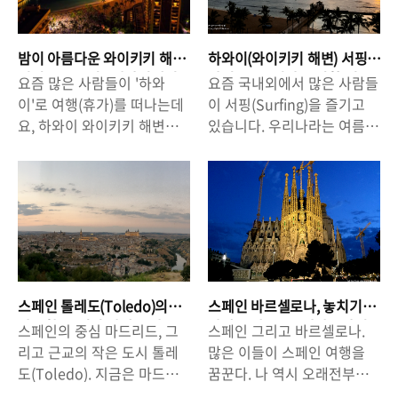
밤이 아름다운 와이키키 해
하와이(와이키키 해변) 서핑
변의 불꽃놀이 - 하와이에서
가이드 - 꿀팁과 주의할 점.
요즘 많은 사람들이 '하와
요즘 국내외에서 많은 사람들
놓치기 아까운 이벤트: 시간
이'로 여행(휴가)를 떠나는데
이 서핑(Surfing)을 즐기고
& 장소 정보
요, 하와이 와이키키 해변에
있습니다. 우리나라는 여름에
서 놓치기 아까운 이벤트!!
파도가 작아서 서핑을 즐기기
'와이키키 해변 불꽃놀이' 입
엔 뭔가 아쉬움이 남는데요,
니다. 힐튼 하와이안 빌리지
그래서 많은 사람들이 해외에
리조트(Hilton Hawaiian
서 서핑을 즐기고 있기도 합
Village WAIKIKI Beach
니다. 특히, 태국 푸켓이나 하
Resort)에서 진행하는 것인
와이, 오키나와 등에 여행을
인데요, 매주 금요일 밤마다
가게되면 현지에서 서핑을 즐
불꽃 놀이가 진행됩니다. 탁
길 수 있기 때문에 맣은 사람
스페인 톨레도(Toledo)의
스페인 바르셀로나, 놓치기
트인 해변에서 하늘을 향해
들이 서핑에 도전하게 됩니
아늑함. 놓치기 아까운 마드
아까운 장소들 - 카탈루냐미
스페인의 중심 마드리드, 그
스페인 그리고 바르셀로나.
쏘아 올리는 것이다보니 해변
다. 지난 번에는 '푸켓 서핑'에
리드 근교 여행지.
술관/사그라다파밀리아/피
리고 근교의 작은 도시 톨레
많은 이들이 스페인 여행을
어디서든 불꽃놀이를 볼 수
관한 글을 쓴 적이 있는데요
카소미술관/람블라스거리
도(Toledo). 지금은 마드리
꿈꾼다. 나 역시 오래전부터
있지만, 머리 바로 위에서 팡
(푸켓 서핑가이드 ☞
드의 근교 여행지로 여겨지는
스페인에 들를 기회가 오기를