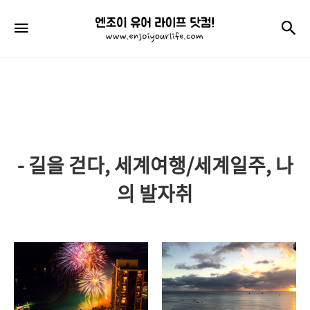
엔
검
메뉴
조
이
유
어
라
- 길을 걷다, 세계여행/세계일주, 나
이
프
의 발자취
닷
컴!