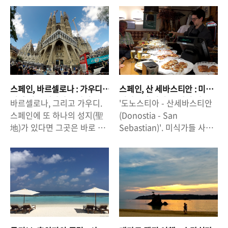
팡 터지는 불꽃을 보는 재미
https://enjoiyourlife.com/
곳으로 특히, 스페인 남부의
기다렸다. 유럽의 서쪽 끝 이
도 쏠쏠합니다. 그래서 오늘
1419) 이번에는 이번에는 '하
안달루시아 지방의 론다나 그
베리아 반도. 그곳에 위치한
은 '하와이안 빌리지 불꽃놀
와이' 와이키키 해변에서 서
라나다 방향으로 여행을 하는
두 나라, 스페인과 포르투갈.
이'에 대한 정보를 알려드리
핑을 할 때 알아두면 좋을 팁
사람들이 잠시 머무는 곳이기
생각보다 넓은 그곳에는 '가
겠습니다. △ 하와이 와이키
을 준비해 봤습니다.△ 호텔
도 하다. 하지만 마드리드가
볼 만한 곳'이라 불리는 곳이
키 해변의 볼거리 - 힐튼 하와
에서 바라본 와이키키 해변
수도가 되기 이전에는 이곳
너무나도 많다. 시간이 허락
이안 빌리지 불꽃 놀이매주
(쿠히오비치)와 다이아몬드
'톨레도'가 여러 왕국의 수도
한다면 스페인과 포르투갈의
금요일 밤, 해변에서 불꽃놀
헤드(왼쪽)이런 바다를 보고
스페인, 바르셀로나 : 가우디
스페인, 산 세바스티안 : 미
로서의 역할을 하면서 지금의
구석구석까지 훑어보고싶지
이가 펼쳐진
서핑을 하지 않을 수 없다. -
의 흔적을 따라가는 발걸음.
식가들의 성지. 끝나지 않을
바르셀로나, 그리고 가우디.
'도노스티아 - 산세바스티안
스페인과 포르투갈이 자리하
만 여행이란 항상 시간이 부
맛의 향연.
다.https://www.hiltonhaw
하와이 '와이키키 ..
스페인에 또 하나의 성지(聖
(Donostia - San
고 있는 이베리아반도의 중심
족한 것 아니던가. 바르셀로
a..
地)가 있다면 그곳은 바로 바
Sebastian)'. 미식가들 사이
도시였다. 얼핏 보아서는 과
나. 스페인의 수도 마드리드
르셀로나이다. 바르셀로나에
에서 아주 잘 알려진 이 도시
거 거대한 왕국의 수도였다는
에 이어 스페인 제2의 도시라
는 수 많은 볼거리들이 즐비
는 흔히 '미슐랭의 도시(미슐
것이 실감나지 않을 수도 있
고 불리지만, 넘버 원이라고
해 있지만 그 중에서도 가우
랭 가이드에 소개된 음식점이
지만, 구시가 곳곳에 배어있
부를 수 있을 만큼 너무나도
디의 숨결이 깃들어 있는 '가
많다는 뜻)'라고 불리기도 한
는 중세시대의 흔적은 톨레도
매력적인 도시이다. 지중해
우디 건축물'을 둘러보는 일
다. 미슐랭의 도시라 불릴 만
의 과거가 찬란했음을 짐작케
바다를 끼고 있는 바르셀로나
을 빼 놓을 수 없다. 굳이 건축
큼 이 작은 도시에는 소위 '맛
한다. 마드리드의 혼잡함을
로 많은 관광객들이 몰려든
학도가 아니더라도, 바르셀로
집'이라 불리는 음식점들이
떠나 톨레도에 들른다면 톨레
다. 수 많은 볼거리. 천재 건축
나를 방문하면서 가우디가 남
즐비해있다. 한 집 건너 한 집