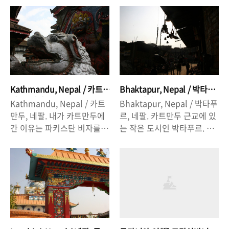
시티맵이 있는 것도 아니고,
서 약간의 긴장은 있긴 하지
지(聖地)중 하나야. 보드가야
house)에 가서 봉사활동에
나침반도 없고 혼란 그 자체
만 내가 머문 1주일 동안은 별
에 와서 보리수 나무를 보고
참여하기 위해서였지. 하지만
였어. 사실, 지프를 타고 오면
다른 문제가 없었지. 여행이
싶었어. 그리고 그 아래에 앉
나의 계획은 완전히 무산되었
서 엄청 똥이 마려워서 겨우
라는게 그런거 아니겠어? 내
아 있고 싶다는 생각을 했었
고, 꼴까따에서 오히려 내가
참고있었는데, 똥생각이 싹
가 있을 때 아무런 문제가 없
지. 하지만 막상 보드가야에
봉사를 받는 입장이 되어 버
사라져버린 정도?! 하지만, 사
으면 안전하다고 믿어버리는
오니 내가 왜 보드가야에 있
렸지. 나와 같은 숙소에 머물
람들한테 묻고 물어서 역으로
정도? 달 호수(Dal Lake)의
는지, 나에게 어떤 의미가 있
렀던 한국인들에게 감사할 따
가는 시내버스를 탈 수 있었
하우스보트(House boat)에
Kathmandu, Nepal / 카트
Bhaktapur, Nepal / 박타
는지 알 수가 없었어. 보드가
름이야. 꼴까따에 도착하기
어. 릭샤가 60루피를 부르길
서 일주일을 머물렀어. 하지
만두, 네팔.
푸르, 네팔.
Kathmandu, Nepal / 카트
Bhaktapur, Nepal / 박타푸
야. 확실히 사람들도 전체적
전부터 나의 몸은 너무 지쳐
래 어림도 없는 소리 하지말
만 만약 너가 스리나가르의 ..
만두, 네팔. 내가 카트만두에
르, 네팔. 카트만두 근교에 있
으로 착하고 좋은 곳이었어.
있었는데, 꼴까따로 가는 기
라면..
간 이유는 파키스탄 비자를
는 작은 도시인 박타푸르. 그
현지인들이 일본어를 너무 잘
차에서 나의 상황은 가관이었
받기 위해서였어. 그리고 네
곳은 의외로 괜찮은 곳이었
한다는게 살짝 불쾌하긴 했지
지. 거기다가 꼴까따의 습하
팔의 수도니까 한 번 가봐야
어. 박타푸르 더르바르광장의
만(나한테 일본어로 너무 많
면서 높은 온도 때문에 도착
겠다고 생각했지. 처음엔 포
입장료가 무려 750네팔루
이 말을 걸어서 좀 짜증났어)
하자마자 내 몸은 아파오기
카라로 가려고 했는데, 비자
피!! 말도안되게 비싼 가격을
전반적으로 좋은 평가를 내리
시작해서 결국은 더위를 먹
문제도 있고, 포카라의 엄청
책정하고 있었지.(카트만두
고 싶어. 비록 내가 보드가야
고, 탈수증에 걸려버린거야.
난 물가 때문에 카트만두로
더르바르 입장료250) 박타푸
에 온 의미를 상실했다고 해
외국여행을 할 때 마다 의례
가기로 했어. 여유가 좀 더 있
르에 갔을 때 내가 가지고 있
도. 마하보디 템플. 부처가 깨
처럼 되어버린 외국에서의 병
다면 포카라에 몇 일 가보기
던 돈이 300이 채 안되었는