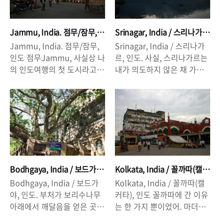
Jammu, India. 점무/잠무,
Srinagar, India / 스리나가
인도
르, 인도.
Jammu, India. 점무/잠무,
Srinagar, India / 스리나가
인도 점무Jammu, 사실상 나
르, 인도. 사실, 스리나가르는
의 인도여행의 첫 도시라고
내가 의도하지 않은 채 가게
할 수 있어. 스리나가르에 일
된 곳이었어. 사기성 투어프
주일간 머물렀지만 내가 여행
로그램에 낚인거라고 해야하
을 했다고 할 정도는 아니었
나? 그래서 바라나시에서 스
어. 스리나가르에서 지프를
리나가르의 전설을 가진 남자
타고 약9시간을 달려서 점무
로 불리기도 했지. 생각지 않
에 도착했어. 점무, 교통의 요
은 곳이라서 그런지, 아무런
지라고 론니플래닛에 쓰여있
정보도 없이 가게 된 곳이었
었어. 철도의 시작점? 지프차
어. 하지만 기회가 된다면 가
Bodhgaya, India / 보드가
Kolkata, India / 꼴까따(캘
에서 내리자마자 난 혼란에
보는 것도 나쁘지 않는 것 같
야, 인도.
커타), 인도
Bodhgaya, India / 보드가
Kolkata, India / 꼴까따(캘
빠졌어. 인크리디블 인디아!
아. 스리나가르가 속한 지역,
야, 인도. 부처가 보리수나무
커타), 인도 꼴까따에 간 이유
도로의 차들과 오토릭샤들 그
점무&카시미르지역이 파키
아래에서 깨달음을 얻은 곳.
는 한 가지 뿐이었어. 마더테
리고 수많은 사람들. 나에겐
스탄하고 국경분쟁지역이라
보드가야. 이곳도 불교 4대 성
레사 하우스(theresa