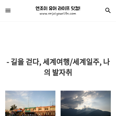
엔
검
메뉴
조
이
유
어
라
- 길을 걷다, 세계여행/세계일주, 나
이
프
의 발자취
닷
컴!