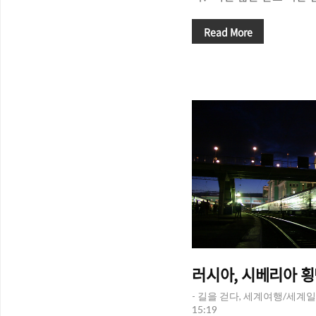
심각하게 고민하지 않는다.
문이다. 우리는 막연하게 '
Read More
고 어디론가 '여행'을 떠
대한 정보를 하나 둘씩 찾
잠을 자지?", "볼만한 것은
어떻게 해야하지?", "뭘 
를 차곡차곡 쌓아간다. 여행
큼, 여행을 할 수 있다. 그
것'은 달라질 수 있다. 그리
있..
러시아, 시베리아 횡단
- 길을 걷다, 세계여행/세계일
15:19