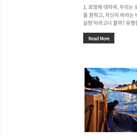
1. 로망에 대하여. 우리는 
을 원하고, 자신이 바라는 
실현'이라고나 할까? 유
(Maslow)는 인간 욕구 
는 욕구를 '자아실현'이라고
Read More
망'은 쉽게 얻어지는 것이 
끼는 즐거움은 일상에서 얻
서 볼 때, '로망'은 '자아
리아 횡단열차'라는 말을 들
은 여행자들이 꿈꾸는 그것
타고 유라시아 대륙을 가로
에 잠깐 '바이칼 호수(Lake
횡단열차는 여행..