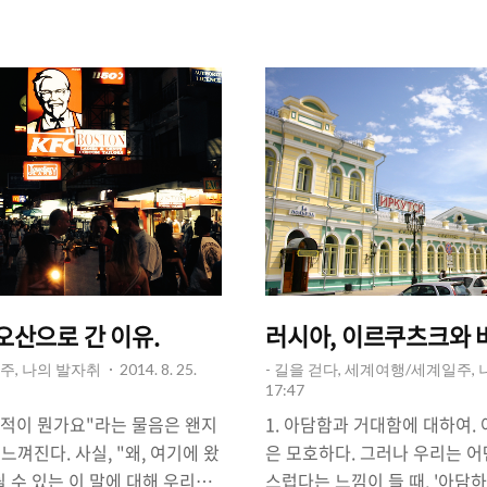
다. 페루의 '마추픽추'라든가,
색깔의 감정을 지배하고 변화시
'타지마할'과 같은 장소가 그런 장
것은 단순한 색(色)의 의미를 
장(Floting Market)은 동
정한 누군가를 일컬을 때 "너
 - image :
하곤 한다. '색깔'이라는 것은 
c.com(왼쪽) - image :
나타내는 하나의 기재로 작용하
.com(오른쪽) 태..
신이 누군가에게 "넌, 너만의 
그 '색깔 있는 사람'은 ..
카오산으로 간 이유.
러시아, 이르쿠츠크와 바
주, 나의 발자취
2014. 8. 25.
- 길을 걷다, 세계여행/세계일주,
17:47
 목적이 뭔가요"라는 물음은 왠지
1. 아담함과 거대함에 대하여.
껴진다. 사실, "왜, 여기에 왔
은 모호하다. 그러나 우리는 어
될 수 있는 이 말에 대해 우리는
스럽다는 느낌이 들 때, '아담하