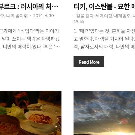
르크 : 러시아의 처음 혹은 끝일 수도 있는 곳.
터키, 이스탄불 - 묘한
주, 나의 발자취
2014. 6. 30.
- 길을 걷다, 세계여행/세계일주,
19:55
누군가에게 '너 답다'라는 이야기
1. '매력'있다는 것. 흔히들 
라는 말이 쓰이는 맥락은 다양하겠
고 말한다. 매력을 가져야 된다
'너만의 매력이 있다' 혹은 '너
력, 남자로서의 매력. 나만의 매
 의미로 쓰일 수가 있을 것이
력에 끌렸어' 사실, '매력'이
은 장소와 마주친다. 거대한 도
어렵다. 그 이유는 매력의 판단
Read More
까지 다양한 공동체와 맞닥뜨리
문이다. 그렇지만, 우리는 직
도시는 그 도시만의 역사를 가지
때, 어떤 사람을 만났을 때 그 
대다수의 도시들은 급격한 도시화
력에 매혹되곤 한다. 다른 곳에서
가진 역사와 개성을 몰살시키는
사람에게서는 느낄 수 없었던 
, 특별한 경우를 제외하고는
도 아니고 부조화도 아니다. 
시에 머무르지 않는다. 여행자들
장소'를 자주 접하게 된다. 내가
한다. "너 답다"라는 말을 할 수
이 펼쳐져 있지만, 친근감이 
(S..
고 싶다는 생각이 든다..