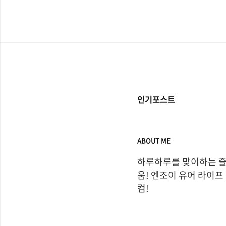
다, 문화권 마다 음식에 
가 있고, 주로 쓰이는 음..
인기포스트
ABOUT ME
하루하루를 맞이하는 
움! 엔조이 유어 라이프
컴!