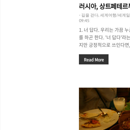
러시아, 상트페테르부
- 길을 걷다, 세계여행/세계일
09:45
1. 너 답다. 우리는 가끔 
를 하곤 한다. '너 답다'
지만 긍정적으로 쓰인다면, 
만의 매력이 느껴진다'라는
다. 여행을 하다보면 수 많
Read More
시에서부터 작은 시골마을
게 되는 것이다. 각각의 
고 있지만, 현대 사회의 
의 과정 속에서 자신만이 
경우가 많았다. 여행자들은
'역사와 개성이 사라진'도
은 '매력적인 도시'를 갈망
있는 곳, '상트 페테르부르크