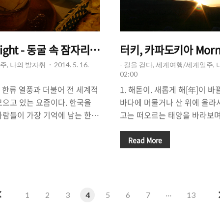
ght - 동굴 속 잠자리에 들기 전.
터키, 카파도키아 Morn
주, 나의 발자취
2014. 5. 16.
- 길을 걷다, 세계여행/세계일주,
02:00
食) 한류 열풍과 더불어 전 세계적
1. 해돋이. 새롭게 해[年]이 바
모으고 있는 요즘이다. 한국을
바다에 머물거나 산 위에 올라
사람들이 가장 기억에 남는 한국
고는 떠오르는 태양을 바라보며
하면서 한국 음식에 대한 그리움
낀다. 새해 첫날 떠오르는 태양
태어나서 살아가는 사람들의 입
들도 더러 있기는 하지만, 떠
Read More
추어져 있다. 특히, 한식이 아니
멎게 한다. 태양이 수평선 뒤편
람들 혹은 한식이 아니면 식사가
저 멀리 지평선 아래에서 태양
사람들은 외국 여행을 할 때,
때 바다의 색깔 혹은 대지의 색
고생을 하기도 한다. 한국 음식
찬가지로 빛의 산란에 의해서 
이
1
2
3
4
5
6
7
···
13
nt)이 외국에 없는 것은 아니지만 항
한다. '내가 지금 떠오르는 태
전
 수 없기 때문이다. 각 나라마
심과 함께 떠오르는 태양이 전해