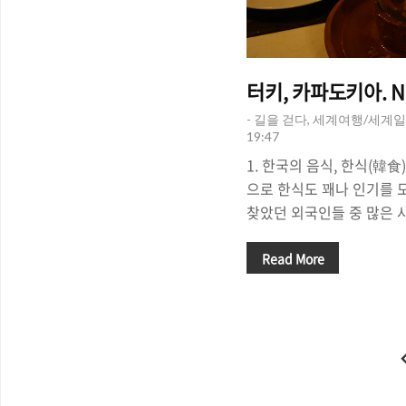
터키, 카파도키아. Ni
- 길을 걷다, 세계여행/세계일
19:47
1. 한국의 음식, 한식(韓
으로 한식도 꽤나 인기를 
찾았던 외국인들 중 많은 
의 이미지로 '한식'을 말
을 이야기한다. 한국에서 
Read More
맛은 자연스레 '한식'에 맞
면 식사를 하지 못하는 사
아닌 간식이라고 생각하는 
음식이 입맛에 맞지 않아 
점(Korean Restaura
상 한국 음식점을 찾아다닐