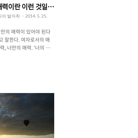
 매력이란 이런 것일까?
 나의 발자취
2014. 5. 25.
자신만의 매력이 있어야 된다
고 말한다. 여자로서의 매
력, 너만의 매력. '너의 매
라는 것을 엄밀히 정의하기는
 기준이 모호하다는 것 때
관적으로 어떤 장소에 갔을
장소나 그 사람이 내뿜는 매
는 볼 수 없었던 것. 다른
것. 매력이라는 것은 밋밋함
여행을 하다보면 '매력적인
 평소에 접할 수 없던 풍경
느껴지면서 그곳에 오래 머물