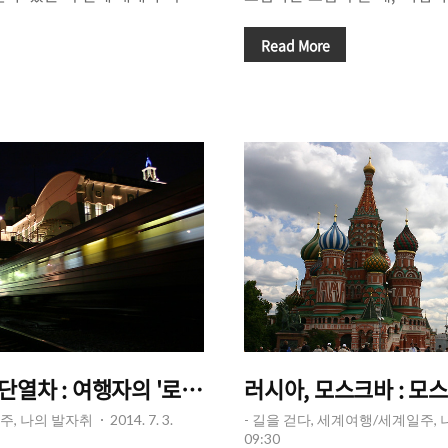
 그것은 고민할 필요가 없기 때
리고, '아담하다'라는 말 뒤에는
여행'이라는 것을 꿈꾼다. 그리
다. 가령 어떤 도시를 여행한 
Read More
나기로 결정되었을 때, 여행지에
해 말할 때 "아담한 도시였어"
아 모으기 시작한다. "어디에서
는 '좋았다 혹은 괜찮았다'라는 
 뭐가 있지?", "OO을 보려면
담함과 대조되는 말로 우리는 
먹지?"와 같은 것들에 대한 정보
수 있다. '거대하다'라는 것은 
은 아는 만큼 보인다. 아는 만
무언가를 함의한다. "거대했어
러나, 여행의 목적에 따라 '아는
어가 하나 더 붙는다. "정말 거
고 '알아가는 것'도 달라질 수
어"와 같은 말 말이다. 거대함
면 아마 '시원스러..
열차 : 여행자의 '로망', 어떨까?
러시아, 모스크바 : 모
주, 나의 발자취
2014. 7. 3.
- 길을 걷다, 세계여행/세계일주,
09:30