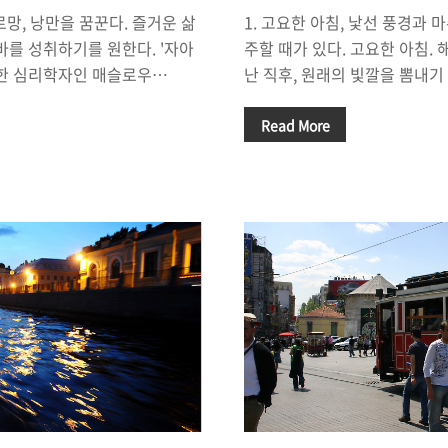
로망, 낭만을 꿈꾼다. 즐거운 삶
1. 고요한 아침, 낯선 풍경과 
바를 성취하기를 원한다. '자아
주할 때가 있다. 고요한 아침.
명한 심리학자인 매슬로우
난 직후, 원래의 빛깔을 뽐내기
5단계설을 통해서 가장 상위에 있
리 마음을 왠지 모를 뿌듯함으로
 불렀다. 우리가 생각하는 '로
가 뜰 때, 우리가 서 있는 대지의
Read More
아니고, 그것을 성취했을 때 느
의 색깔을 띄며 시시각각 변한
는 기쁨을 초월한다. 그런 면에
다. 고요한 아침. 낯선 풍경과
실현'과 통하는 것이 아닐까? '시베
서 느낄 수 있는 것이 아니라, 
으면, 괜히 마음이 설렌다. 많
리는 집 앞의 풍경을 너무나도
은 바로 '시베리아 횡단열차'를
히려, 그것이 서서히 바뀌는 것
지르는 것이다. 그러면서 중간
느 순간, 나무를 바라보면 나뭇
 Bikal)'에 들르는 것. 시베리아
순간, 나무를 바라보면 새싹이 
된 풍경만을 보게 된다..