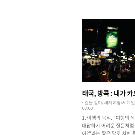
'명소'라고 일컬어지는 곳이
파리의 '에펠탑', 인도의 
소에 분류될 것이다. △ 수상시
남아 지역의 일상적인 모습이다.
www.nationalgeographi
www.banyaminlakitan
태국, 방콕 : 내가 
- 길을 걷다, 세계여행/세계일
08:00
1. 여행의 목적. "여행의
대답하기 어려운 질문처럼 느
어?"라는 짧은 말로 치환 