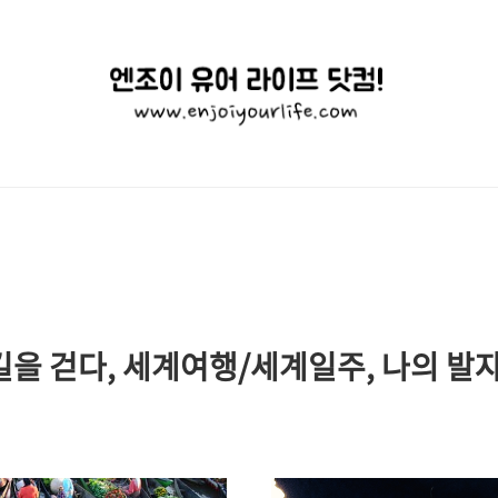
엔
조
이
유
어
라
이
 길을 걷다, 세계여행/세계일주, 나의 발
프
닷
컴!