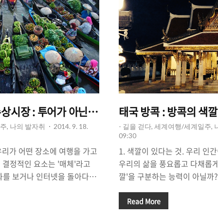
수상시장 : 투어가 아닌 혼자 힘으로 그곳에 간 이유.
태국 방콕 : 방콕의 색깔은
주, 나의 발자취
2014. 9. 18.
- 길을 걷다, 세계여행/세계일주,
09:30
. 우리가 어떤 장소에 여행을 가고
1. 색깔이 있다는 것. 우리 인
 결정적인 요소는 '매체'라고
우리의 삶을 풍요롭고 다채롭게
 영화를 보거나 인터넷을 돌아다니
깔'을 구분하는 능력이 아닐까?
 사진. 그 장면에 매료되어 우
것은 세상을 다양한 시선으로 
심하게 되는 경우가 많다. 정말
라고 생각한다. 같은 사물, 같
Read More
도로 '매력적인 장소'는 흔히
한가에 따라 우리는 다양한 감