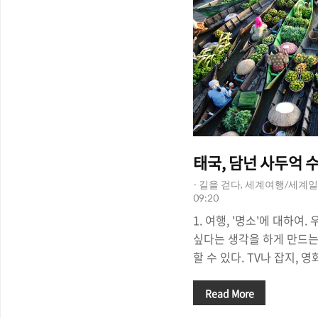
태국, 담넌 사두억 
- 길을 걷다, 세계여행/세계일
09:20
1. 여행, '명소'에 대하여
싶다는 생각을 하게 만드는
할 수 있다. TV나 잡지,
다가 우연히 발견한 한 장의
리는 그곳으로의 여행을 결
Read More
가보고싶다는 생각이 들 정