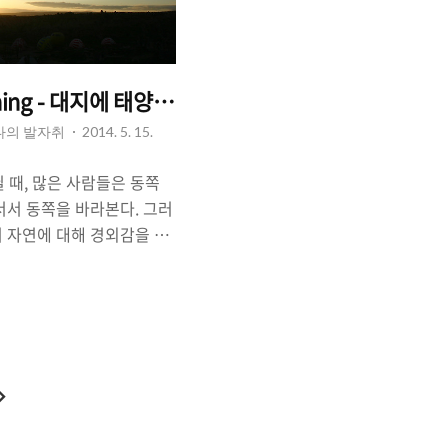
ing - 대지에 태양이 드리울 때.
 나의 발자취
2014. 5. 15.
뀔 때, 많은 사람들은 동쪽
서서 동쪽을 바라본다. 그러
 자연에 대해 경외감을 느
을 보며 소원을 비는 사람
오르는 태양은 우리의 생각을
의 바다속에서 떠오를 때,
이 하늘 위로 서서히 올라갈
깔은 시시각각 변한다. 마
하늘의 색깔도 시시각각 변
다
양을 바라보고 있다'는 자부
음
주는 '대지의 변화'를 바