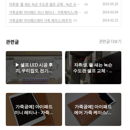
2015.05.20
자취생, 물 새는 녹슨 수도관 셀프 교체 - 녹슨 수도관의 충격적인 모습.
(4)
2014.03.04
가죽공예] 아이패드 미니 레티나 - 가죽케이스/파우치
(2)
2014.02.15
가죽공예] 아이패드에어 가죽 케이스/파우치
(7)
관련글
관련글 더보기
▶ 셀프 LED 시공 후
자취생, 물 새는 녹슨
기, 우리집도 전기요
수도관 셀프 교체 - 녹
금 반으로 줄여 보자.
슨 수도관의 충격적
인 모습.
가죽공예] 아이패드
가죽공예] 아이패드
미니 레티나 - 가죽케
에어 가죽 케이스/파
이스/파우치
우치