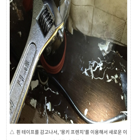
△ 흰 테이프를 감고나서, '몽키 프렌치'를 이용해서 새로운 이