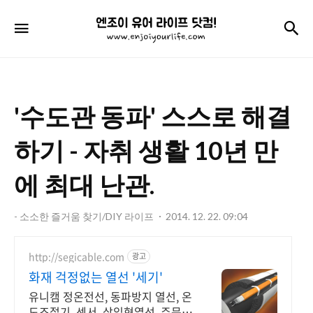
엔
검
메뉴
조
이
유
'수도관 동파' 스스로 해결
어
라
하기 - 자취 생활 10년 만
이
에 최대 난관.
프
닷
- 소소한 즐거움 찾기/DIY 라이프
2014. 12. 22. 09:04
컴!
http://segicable.com
광고
화재 걱정없는 열선 '세기'
유니캠 정온전선, 동파방지 열선, 온
도조절기, 센서, 삽입형열선, 주문제