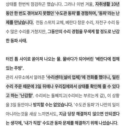
상태를 한번씩 점검하곤 했습니다.
그러나 이번 겨울,
자취생활 10년
동안 한 번도 겪어보지 못했던 '수도관 동파'를 경험하며, '동파'라는 난
제를 만났습니다.
전등 스위치 교체, 베란다 창문 수리, 자전구 수리 등
수 많은 수리를 거쳤지만,
그동안의 수리 경험을 무색케 할 정도로 난감
한 동파 사태.
터진 틈 사이로 쏟아져 나오는 물. 물바다가 되어버린 '베란다에 접해
있는 주방'.
관리 사무소에서 알려준
'수리센터(설비 업체)'에 전화를 했더니, 밀린
수리 주문 때문에 3일 뒤에나 우리집에와서 상태를 확인해 줄 수 있다
고 하는 '난감함'
. 수리비는 둘째치고(수리비는 부르는게 값), 이 상황
을 3일 동안이나
방치할 수는 없었습니다.
'수도관 동파'가 나만의 일이
아니라는것을 새삼 느끼면서도,
지금 당장 해결하지 않으면 안되겠다
는 생각에, '내가 직접' 수도관 동파 문제를 해결하기 위해 나섰습니다
.