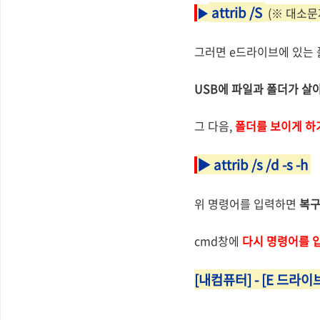
attrib /S
▶
(
※
대소문
그러면 e드라이브에 있는 
USB에 파일과 폴더가 살
그 다음,
폴더를 보이게 하
▶ attrib /s /d -s -h
위 명령어를 입력하면
복구
cmd창에
다시 명령어를 입
[내컴퓨터] - [E 드라이