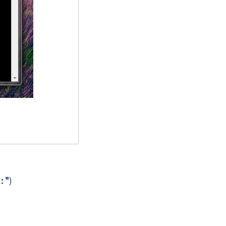
 : "
)