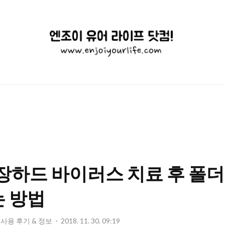
엔
조
이
유
어
라
이
외장하드 바이러스 치료 후 폴더
프
닷
는 방법
컴!
 : 사용 후기 & 정보
2018. 11. 30. 09:19