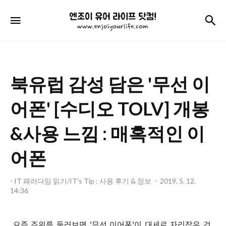
엔
검
메뉴
조
이
유
북유럽 감성 담은 '무선 이
어
라
어폰' [수디오 TOLV] 개봉
이
&사용 느낌 : 매혹적인 이
프
어폰
닷
컴!
- IT 패러다임 읽기/IT's Tip : 사용 후기 & 정보
2019. 5. 12.
14:36
요즘 주위를 둘러보면 '무선 이어폰'이 대세로 자리잡은 것