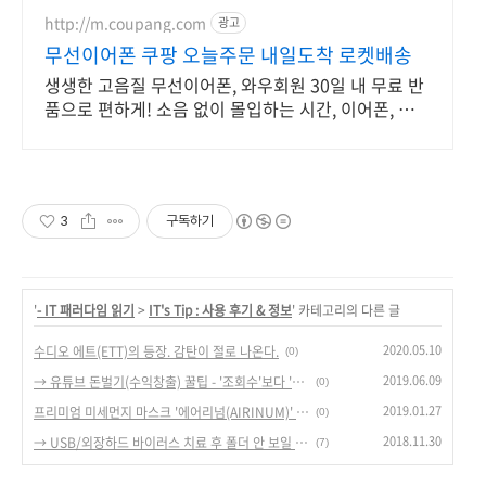
http://m.coupang.com
광고
무선이어폰 쿠팡 오늘주문 내일도착 로켓배송
생생한 고음질 무선이어폰, 와우회원 30일 내 무료 반
품으로 편하게! 소음 없이 몰입하는 시간, 이어폰, 깊은
집중을 경험하세요.
3
구독하기
'
- IT 패러다임 읽기
>
IT's Tip : 사용 후기 & 정보
' 카테고리의 다른 글
2020.05.10
수디오 에트(ETT)의 등장. 감탄이 절로 나온다.
(0)
2019.06.09
→ 유튜브 돈벌기(수익창출) 꿀팁 - '조회수'보다 '시청시간'이 중요하다
(0)
2019.01.27
프리미엄 미세먼지 마스크 '에어리넘(AIRINUM)' 리뷰 - 8만원짜리 마스크의 위엄.
(0)
2018.11.30
→ USB/외장하드 바이러스 치료 후 폴더 안 보일 때 해결하는 방법
(7)