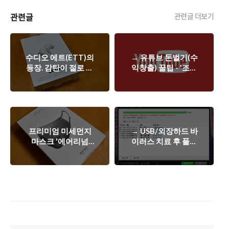
관련글
관련글 더보기
수디오 에트(ETT)의
→ 유튜브 돈벌기(수
등장. 감탄이 절로 나
익창출) 꿀팁 - '조회
온다.
수'보다 '시청시간'이
중요하다
프리미엄 미세먼지
→ USB/외장하드 바
마스크 '에어리넘
이러스 치료 후 폴더
(AIRINUM)' 리뷰 - 8
안 보일 때 해결하는
만원짜리 마스크의
방법
위엄.