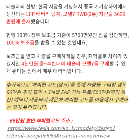
테슬라의 한방! 한국 시장을 겨냥해서 중국 기가상하이에서
생산되는
LFP 배터리 탑재, 모델Y RWD(2륜) 차량을 5699
만원에 출시
했습니다.
현행 100% 정부 보조금 기준이 5700만원인 점을 감안하면,
100% 보조금
을 받을 수 있는 것인데요,
보조금을 받고 차량을 구매하게될 경우, 지역별로 차이가 있
겠지만
4천만원 중~후반대에 테슬라 모델Y를 구매
할 수 있
게 된다는 점에서 매우 매력적입니다.
추가적으로 '레퍼럴 코드(링크)'를 통해 차량을 구매할 경우
66만원 추가 할인 + 3개월 EAP 기능 무료(500만원짜리 옵
션) 혜택이 제공되기 때문에 레퍼럴 코드를 이용해서 구매하
는 것이 유리합니다.
-
66만원 할인 레퍼럴코드 주소
:
https://www.tesla.com/ko_kr/modely/design?
referral=woojin59053&redirect=no#overview