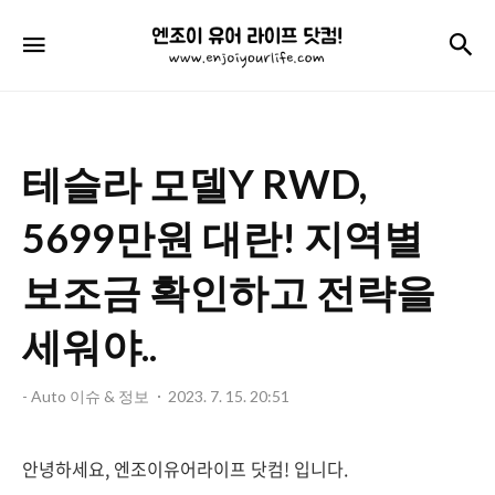
엔
검
메뉴
조
이
유
테슬라 모델Y RWD,
어
라
5699만원 대란! 지역별
이
보조금 확인하고 전략을
프
세워야..
닷
컴!
- Auto 이슈 & 정보
2023. 7. 15. 20:51
안녕하세요, 엔조이유어라이프 닷컴! 입니다.