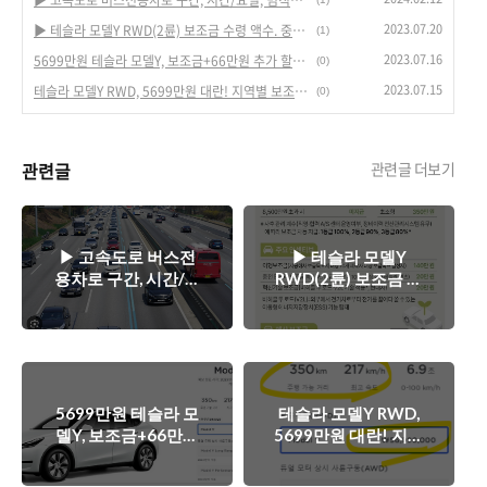
2023.07.20
▶ 테슬라 모델Y RWD(2륜) 보조금 수령 액수. 중국산 LFP라서 100%는 못 받습니다. → 지역별 전기차 보조금 액수 확인 후 계산
(1)
2023.07.16
5699만원 테슬라 모델Y, 보조금+66만원 추가 할인 받고 올해 안에 받으려면?
(0)
2023.07.15
테슬라 모델Y RWD, 5699만원 대란! 지역별 보조금 확인하고 전략을 세워야..
(0)
관련글
관련글 더보기
▶ 고속도로 버스전
▶ 테슬라 모델Y
용차로 구간, 시간/요
RWD(2륜) 보조금 수
일, 범칙금 안내
령 액수. 중국산 LFP
라서 100%는 못 받
습니다. → 지역별 전
기차 보조금 액수 확
인 후 계산
5699만원 테슬라 모
테슬라 모델Y RWD,
델Y, 보조금+66만원
5699만원 대란! 지역
추가 할인 받고 올해
별 보조금 확인하고
안에 받으려면?
전략을 세워야..