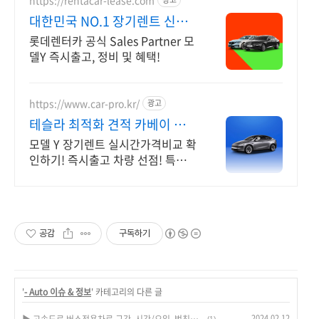
대한민국 NO.1 장기렌트 신차
를 구매하는 완벽한 방법
롯데렌터카 공식 Sales Partner 모
델Y 즉시출고, 정비 및 혜택!
https://www.car-pro.kr/
광고
테슬라 최적화 견적 카베이 테
슬라 특가차량 무료견적
모델 Y 장기렌트 실시간가격비교 확
인하기! 즉시출고 차량 선점! 특가차
종! 수입차 최대 할인 견적! 온라인
계약! 최적가 프로모션 차량 빠른출
고 선점하세요.
공감
구독하기
'
- Auto 이슈 & 정보
' 카테고리의 다른 글
2024.02.12
▶ 고속도로 버스전용차로 구간, 시간/요일, 범칙금 안내
(1)