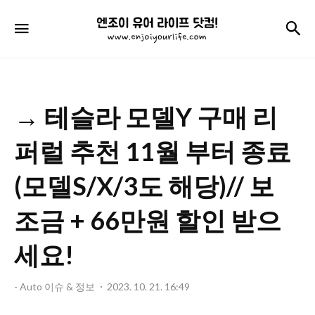
엔
검
메뉴
조
이
유
→ 테슬라 모델Y 구매 리
어
라
퍼럴 추천 11월 부터 종료
이
(모델S/X/3도 해당)// 보
프
조금 + 66만원 할인 받으
닷
컴!
세요!
- Auto 이슈 & 정보
2023. 10. 21. 16:49