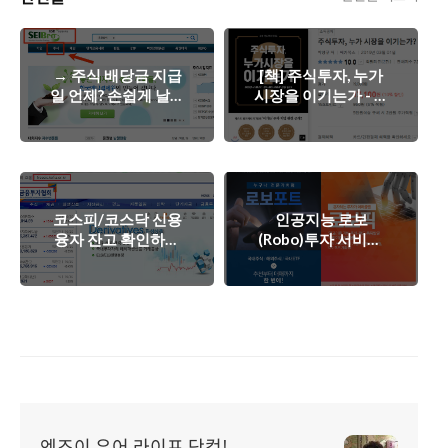
→ 주식 배당금 지급
[책] 주식투자, 누가
일 언제? 손쉽게 날짜
시장을 이기는가 - 돈
확인 하는 방법!
벌고 싶은 개미들의
필독서.
코스피/코스닥 신용
인공지능 로보
융자 잔고 확인하는
(Robo)투자 서비스,
방법
미래에셋대우 MTS
에서 쉽게 이용 가능!
엔조이 유어 라이프 닷컴!