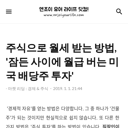
엔
검
메뉴
조
이
유
주식으로 월세 받는 방법,
어
라
'잠든 사이에 월급 버는 미
이
국 배당주 투자'
프
닷
- 마켓 리딩 : 경제 & 주식
2019. 1. 1. 21:44
컴!
'경제적 자유'를 얻는 방법은 다양합니다. 그 중 하나가 '건물
주'가 되는 것이지만 현실적으로 쉽지 않습니다. 또 다른 한
가지 방법은 '주식 투자'를 하는 방법이 있습니다.
직장인이