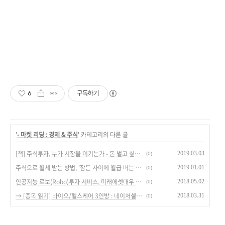
6
구독하기
'
- 마켓 리딩 : 경제 & 주식
' 카테고리의 다른 글
2019.03.03
[책] 주식투자, 누가 시장을 이기는가 - 돈 벌고 싶은 개미들의 필독서.
(0)
2019.01.01
주식으로 월세 받는 방법, '잠든 사이에 월급 버는 미국 배당주 투자'
(0)
2018.05.02
인공지능 로보(Robo)투자 서비스, 미래에셋대우 MTS에서 쉽게 이용 가능!
(0)
2018.03.31
→ [종목 읽기] 바이오/헬스케어 3인방 : 네이처셀, 신라젠, 셀트리온 주가 대응 전략.
(0)