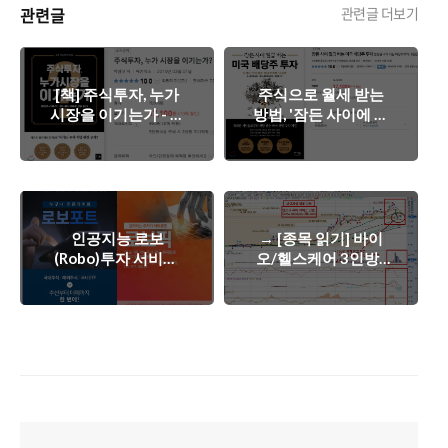
관련글
관련글 더보기
[책] 주식투자, 누가
주식으로 월세 받는
시장을 이기는가 - 돈
방법, '잠든 사이에 월
벌고 싶은 개미들의
급 버는 미국 배당주
필독서.
투자'
인공지능 로보
→ [종목 읽기] 바이
(Robo)투자 서비스,
오/헬스케어 3인방 :
미래에셋대우 MTS
네이처셀, 신라젠, 셀
에서 쉽게 이용 가능!
트리온 주가 대응 전
략.