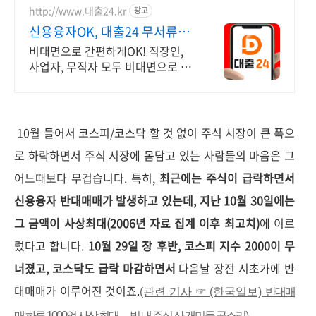
http://www.대출24.kr
광고
신용융자OK, 대출24 무서류
No신용 대출가능!
비대면으로 간편하게OK! 직장인,
사업자, 무직자 모두 비대면으로 가
능한 대출24
10월 들어서 코스피/코스닥 할 것 없이 주식 시장이 큰 폭으
로 하락하면서 주식 시장에 몸담고 있는 사람들의 마음은 그
어느때보다 무겁습니다. 특히,
최근에는 주식이 급락하면서
신용융자 반대매매가 발생하고 있는데, 지난 10월 30일에는
그 금액이 사상최대(2006년 자료 집계 이후 최고치)
에 이르
렀다고 합니다.
10월 29일 장 후반, 코스피 지수 2000이 무
너졌고, 코스닥도 급락 마감하면서
다음날 장전 시초가에 반
대매매가 이루어진 것이죠
.
(관련 기사 ☞ (한국일보)
반대매
매 하루 1000억 사상 최대… 빚 내 주식 산 개미들 곡소리)