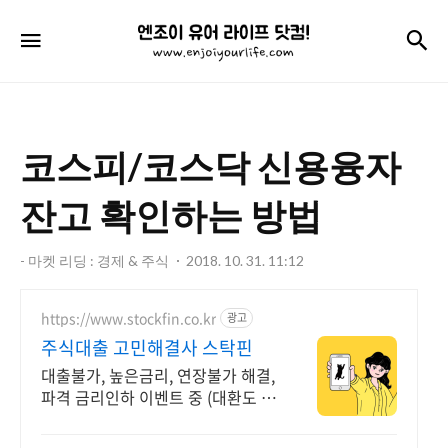
엔
검
메뉴
조
이
유
코스피/코스닥 신용융자
어
라
잔고 확인하는 방법
이
- 마켓 리딩 : 경제 & 주식
2018. 10. 31. 11:12
프
닷
https://www.stockfin.co.kr
광고
컴!
주식대출 고민해결사 스탁핀
대출불가, 높은금리, 연장불가 해결,
파격 금리인하 이벤트 중 (대환도 가
능)