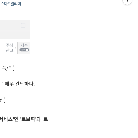
왼쪽/위)
은 매우 간단하다.
진)
서비스'인 '로보픽'과 '로