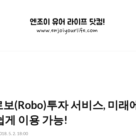
엔
조
이
유
어
라
이
보(Robo)투자 서비스, 미
프
닷
쉽게 이용 가능!
컴!
018. 5. 2. 18:00