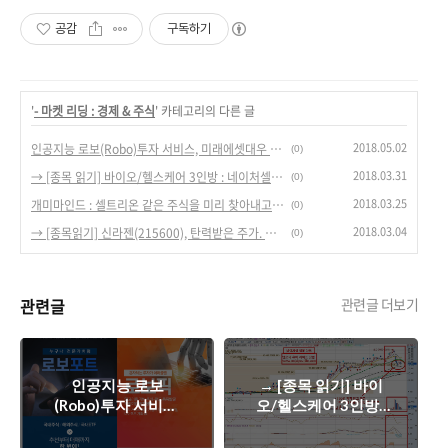
공감
구독하기
'
- 마켓 리딩 : 경제 & 주식
' 카테고리의 다른 글
2018.05.02
인공지능 로보(Robo)투자 서비스, 미래에셋대우 MTS에서 쉽게 이용 가능!
(0)
2018.03.31
→ [종목 읽기] 바이오/헬스케어 3인방 : 네이처셀, 신라젠, 셀트리온 주가 대응 전략.
(0)
2018.03.25
개미마인드 : 셀트리온 같은 주식을 미리 찾아내고 살 수 있는 방법?
(0)
2018.03.04
→ [종목읽기] 신라젠(215600), 탄력받은 주가. 새로운 역사를 쓰나?
(0)
관련글
관련글 더보기
인공지능 로보
→ [종목 읽기] 바이
(Robo)투자 서비스,
오/헬스케어 3인방 :
미래에셋대우 MTS
네이처셀, 신라젠, 셀
에서 쉽게 이용 가능!
트리온 주가 대응 전