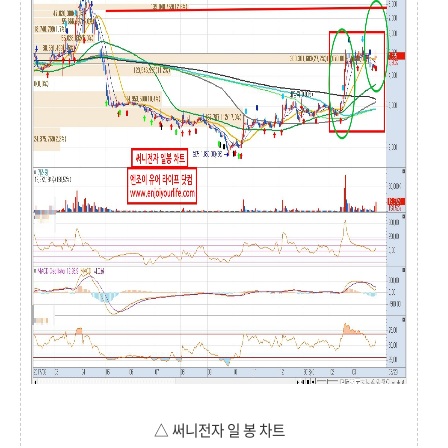
△ 써니전자 일 봉 차트