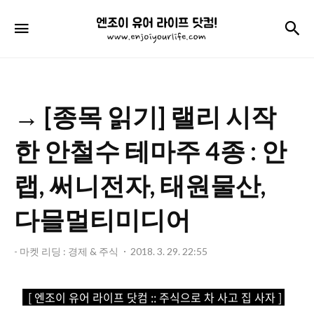
엔
검
메뉴
조
이
유
→ [종목 읽기] 랠리 시작
어
라
한 안철수 테마주 4종 : 안
이
랩, 써니전자, 태원물산,
프
다믈멀티미디어
닷
컴!
- 마켓 리딩 : 경제 & 주식
2018. 3. 29. 22:55
[ 엔조이 유어 라이프 닷컴 :: 주식으로 차 사고 집 사자 ]