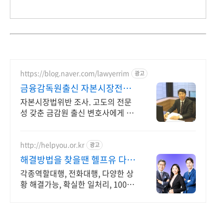
https://blog.naver.com/lawyerrim
광고
금융감독원출신 자본시장전문
가
자본시장법위반 조사. 고도의 전문
성 갖춘 금감원 출신 변호사에게 맡
겨야 합니다. 금감원,법원장검사장,
법사위국회의원출신70여명전문가
협업가능
http://helpyou.or.kr
광고
해결방법을 찾을땐 헬프유 다양
하고 어려운 상황해결가능
각종역할대행, 전화대행, 다양한 상
황 해결가능, 확실한 일처리, 100%
비밀보장 사람의 도움이 필요할 때
는 헬프유를 기억하세요. 어떤 상황
이던 해결이 가능합니다.