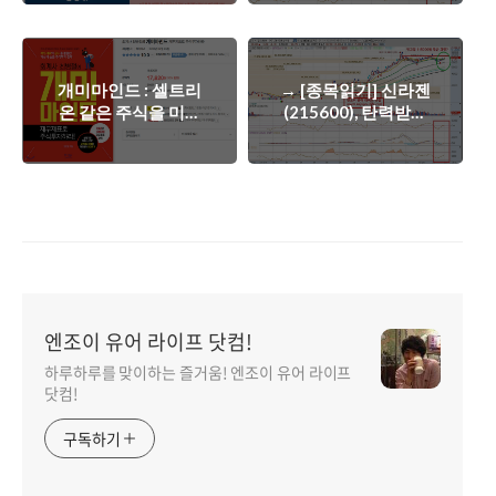
략.
개미마인드 : 셀트리
→ [종목읽기] 신라젠
온 같은 주식을 미리
(215600), 탄력받은
찾아내고 살 수 있는
주가. 새로운 역사를
방법?
쓰나?
엔조이 유어 라이프 닷컴!
하루하루를 맞이하는 즐거움! 엔조이 유어 라이프
닷컴!
구독하기