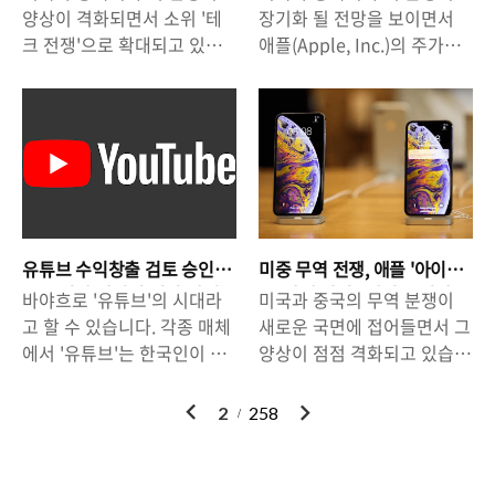
에서 유튜브가 가지는 하나의
큰 관심이 모아지고 있는 것
수 있다.
가?
들의 경쟁이 치열합니다. (관..
플/페이스북 반독점 ..
양상이 격화되면서 소위 '테
장기화 될 전망을 보이면서
매력이 추가된다고 할 수 있
입니다. 이미 수 차례 관련 정
크 전쟁'으로 확대되고 있습
애플(Apple, Inc.)의 주가도
습니다. 특히, 유튜브는 전 세
보가 유출되면서 '디자인'과
니다. 사실상 '전쟁'이라고 하
맥없이 무너지고 있습니다.
계적으로 큰 인기를 끌고 있
'스펙' 등 주요 사항들이 알려
기 보다는 미국이 일방적으로
애플은 최근 몇 년 동안 중국
는 앱일 분만 아니라, 우리나
진 상황입니다. △ Galaxy
중국 IT기업을 때리는 형국인
시장에서의 '아이폰 판매' 증
라에서도 카카오톡, 네이버
Note 10, Concept image. -
데요, 미국이 화웨이, DJI, 하
가로 가파른 성장세를 이어
등을 제치고 나이를 불문하고
리더의 면모, 세련된 디자인
이크비전 등 중국의 테크 기
왔고, 아이폰을 조립/생산하
모든 연령층에서 '가장 많이
의 '갤럭시노트10'. 6.75인치
업들에 대한 제제를 이어가겠
는 폭스콘의 공장들이 중국내
이용하는 응용프로그램
의 큰 화면, 강력한 기능을 가
다고 밝히면서 우리나라의 여
에 위치하고 있었기 때문에,
(앱)'이 되었다는 것은 의미심
진 S-Pen, 화면 내장형 지문
러 기업들도 희비가 엇갈리고
미국 정부의 중국 제품에 대
장한 일입니다. 이는 그만큼
인식 센서, 4개의 카메라 렌즈
유튜브 수익창출 검토 승인
미중 무역 전쟁, 애플 '아이
있습니다. 미국이 주요 타겟
한 관세 부과 폭탄을 고스란
성공할 수 있는 가능성이 커
를 가진 '쿼드 카메라 시스..
소요 기간 산정의 원리(방법)
폰' 판매 타격? 삼성도 피해
바야흐로 '유튜브'의 시대라
미국과 중국의 무역 분쟁이
으로 삼은 기업은 단연 '화웨
히 떠안을 수 밖에 없는 실정
- 경험과 추론
본다.
졋다는 것을 의미합니다. 유
고 할 수 있습니다. 각종 매체
새로운 국면에 접어들면서 그
이'라고 할 수 있습니다. 퀄컴,
입니다. 하지만 한편으로는
튜브 수익 ..
에서 '유튜브'는 한국인이 가
양상이 점점 격화되고 있습니
인텔, 자일링스, 브로드컴, 구
'애플'의 주력 제품인 '아이
장 많이, 오랫동안 사용하는
다. 지난 5월 9일(미국 현지시
글 등의 미국 기업들이 화웨
폰'의 판매는 글로벌 스마트
서비스(앱/애플리케이션)이
간) 양국간의 무역 협상이 결
이
다
2
258
이에 대한 부품 공급 및 OS
폰 시장의 성장 정체 속에서
라고 이야기하고 있습니다.
렬 되면서 미국이 중국산 제
전
음
공급 중단을 선언했고, 일본
지속적으로 둔화되고 있었기
실제로 많은 이들이 '유튜
품에 대해 25% 관세 부과를
과 영국 등도 이에 동참하면
때문에, 그동안 애플의 미래
브'를 시청하고, 많은 사람들
언급했고, 중국도 이에 맞대