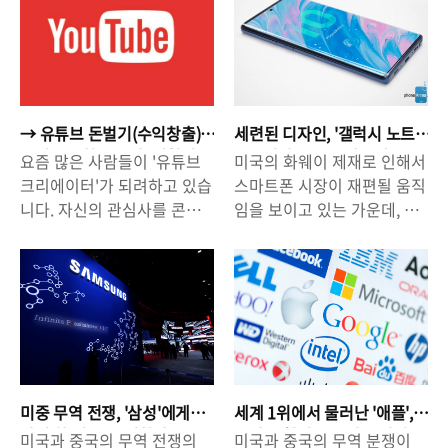
되어 있습니다. 최근 많은 이
프트(MS)의 반독점 조사 이
거둔 뒤에는,과거의 성과 그
MIRREN(마크미런) 비교적
슈가 되고 있는 '5G 통신'은
후 30여년 만에 미국 정부가
이상을 원하게 된다.초창기,
저렴한 가격에 높은 만족도를
물론이고, 인공지능(AI), 빅데
거대 IT 업체들에 대한 경고
성과가 없을 때는 성과를 내
느낄 수 있는 제품이다.최근
이터, 자율주행자동차, 사물
를 날린 것입니다. 구글의 경
기 위해 노력하지만 성과를
우리나라에서 서서히 인기를
인터넷(IoT), 클라우드
우 최근 몇 년 동안 유럽(EU)
이룬 뒤에는 그 성과를 유지
모아가고 있다.홈페이지 ▶
(Cloud) 등 여러가지 분야가
에서 반독점 조사를 받은 바
하거나, 그 이상이 되어야만
www.MARCMIRREN.com
→ 유튜브 돈벌기(수익창출)
세련된 디자인, '갤럭시 노트
4차 산업혁명이라는 테두리
있으며, 벌금을 부과받은 상
만족한다.그런데, 블로그를
선물을 고르는 데 있어 또 한
꿀팁 - '조회수'보다 '시청시
10'. 시장을 주름 잡을까?
요즘 많은 사람들이 '유튜브
미국의 화웨이 제재로 인해서
에 포함되어 있지만, 그 중에
황이라는 점에서 과연 안방인
간'이 중요하다
운영하면서 과거와 비슷한 에
가지 중요한 것은 '가격'..
크리에이터'가 되려하고 있습
스마트폰 시장이 재편될 움직
서도 주목해야할 것은 인공지
미국에서 어떤 결과가 나오게
너지를 투..
니다. 자신의 관심사를 콘텐
임을 보이고 있는 가운데, 시
능(AI)과 클라우드가 아닐까
될 지 관심이 모아지고 있습
츠로 만드는 창작 활동을 하
장의 눈은 삼성의 차세대 전
하는 생각입니다. 특히 최근
니다. 또한 일각에서는 이같
고, 다른 사람들에게 보여준
략 패블릿폰인 '갤럭시노트
에는 마이크로소프트
은 미국 정부의 반독점 조사
다는 것은 흥미진진한 일이라
10'에 쏠리고 있습니다. 매년
(Microsoft, MS)가 개방을 바
가 트럼프 대통령의 재선을
고 할 수 있습니다. 또 한편으
여름, 무더위가 성큼 다가오
탕으로 클라우드 역량을 강화
위한 포석이라는 이야기도 있
로는 '자신만의 콘텐츠', '자신
면 삼성의 새로운 제품에 대
하겠다고 밝힌 바 있으며, 구
는 만큼, 향후 그 흐름이 어떻
의 브랜드화'를 통해서 스스
한 기대감이 피어났는데, 올
글 역시 최근에 데이터 분석
게 전개될 지에 관심이 모아
로를 알릴 수 있다는 점 외에,
해는 5G 스마트폰 시대가 열
기업인 루커(Looker)를 26억
질 수 밖에 없습니다. ☞ 관련
이같은 활동이 '수익 창출(돈
리면서 리더를 자처하고 있는
달러(우리돈 약 3조원)에 인
뉴스 기사 "IT공령에 칼 빼든
미중 무역 전쟁, '삼성'에게
세계 1위에서 물러난 '애플',
벌기)'로 연결될 수 있다는 점
삼성의 최신 스마트폰에 더욱
수하기도 하는 등 선두 기업
미국 정부, 구글/아마존/애
다시 한 번 좋은 기회가 올
또다른 혁신을 보여줄 것인
미국과 중국의 무역 전쟁의
미국과 중국의 무역 분쟁이