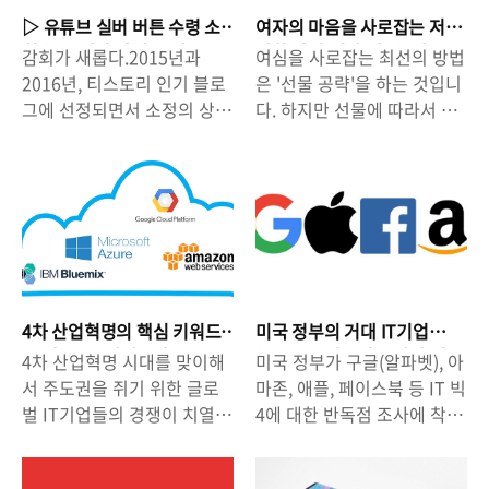
▷ 유튜브 실버 버튼 수령 소
여자의 마음을 사로잡는 저
회 (→ 5개월 만에 10만 구독
렴한 방법(여자 선물), 마크
감회가 새롭다.2015년과
여심을 사로잡는 최선의 방법
자 달성 넋두리)
미렌(Marc Mirren) + 구매/
2016년, 티스토리 인기 블로
은 '선물 공략'을 하는 것입니
할인 정보
그에 선정되면서 소정의 상품
다. 하지만 선물에 따라서 호
을 받은 이후,온라인상의 활
불호가 갈릴 수 있기 때문에
동으로 상품을 받는 것은 거
가장 무난하면서도 여자들이
의 3년 만이다. 몇 년 전부터,
좋아할 만한 선물을 해 주어
대세는 유튜브로 이동하고 있
야합니다. 그것이 바로 주얼
음을 인지했다.유튜브는 그
리(목걸이, 귀걸이, 팔찌 등)
저, 취미 영상을 올리는 정도
와 꽃 정도라고 할 수 있습니
였다. 그러나, 결정을 해야했
다. 립스틱과 같은 화장품의
다.티스토리가 점점 소외받는
경우도 선물용으로 많이 사용
4차 산업혁명의 핵심 키워드
미국 정부의 거대 IT기업
다는 것을 인지했다.카카오의
하지만 색상, 브랜드 기호 등
'클라우드'- 아마존과 MS 쫓
(G.A.F.A) 반독점 조사가 시
4차 산업혁명 시대를 맞이해
미국 정부가 구글(알파벳), 아
정책 변화 과정에서 티스토리
에 따라서 사람마다 느끼는
아가는 구글.
사하는 것.
서 주도권을 쥐기 위한 글로
마존, 애플, 페이스북 등 IT 빅
의 비중이 점점 작아지는 듯
정도가 다를 수 있기 때문에,
벌 IT기업들의 경쟁이 치열합
4에 대한 반독점 조사에 착수
했다. 사람은,관심을 받고, 뭔
비슷한 가격의 '주얼리'가 적
니다. 4차 산업혁명이라는 말
할 것으로 알려졌습니다. 과
가 잘 될 때 더 힘이나고 잘 하
합하다고 할 수 있겠죠. △ 스
에는 여러가지 키워드가 포함
거 90년대 초반, 마이크로소
고 싶어진다.어느정도 성과를
웨덴 주얼리 브랜드 MARC