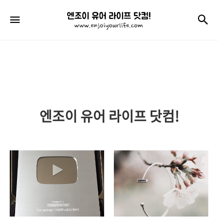
엔
검
메뉴
조
이
유
어
라
엔조이 유어 라이프 닷컴!
이
프
닷
컴!