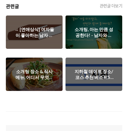
관련글
관련글 더보기
→ [연애상식] 여자들
소개팅, 아는 만큼 성
이 좋아하는 남자 행
공한다! - 남자와 여
동/말 - BEST 10.
자의 소개팅에 관한
생각차이.
소개팅 장소 & 식사
지하철 데이트 장소/
메뉴, 어디서 무엇을
코스 추천 베스트5 -
어떻게?
서울, 지하철타고 연
애하자!