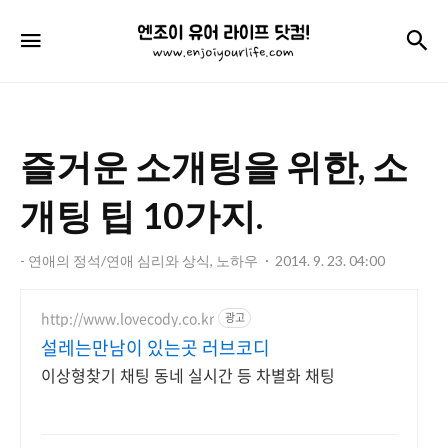
엔
검
메뉴
조
이
유
즐거운 소개팅을 위한, 소
어
라
개팅 팁 10가지.
이
- 연애의 정석/연애 심리와 상식, 노하우
2014. 9. 23. 04:00
프
닷
http://www.lovecody.co.kr
광고
컴!
설레는만남이 있는곳 러브코디
이상형찾기 채팅 동네 실시간 등 차별화 채팅