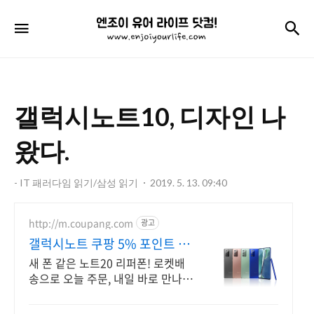
엔
검
메뉴
조
이
유
갤럭시노트10, 디자인 나
어
라
왔다.
이
- IT 패러다임 읽기/삼성 읽기
2019. 5. 13. 09:40
프
닷
http://m.coupang.com
광고
컴!
갤럭시노트 쿠팡 5% 포인트 적
립
새 폰 같은 노트20 리퍼폰! 로켓배
송으로 오늘 주문, 내일 바로 만나
요. 장시간 사용해도 편안함! 몰입감
높은 화면, 깨끗한 카메라까지 경험.