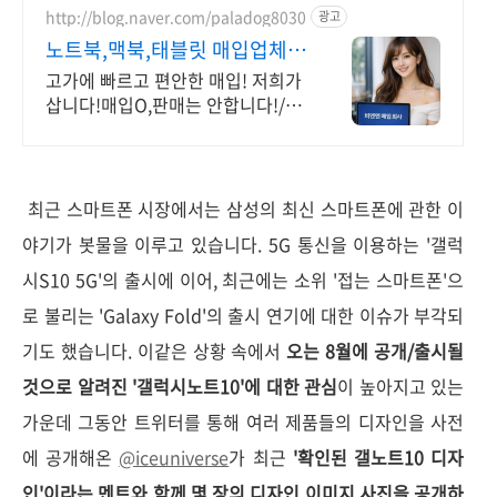
http://blog.naver.com/paladog8030
광고
노트북,맥북,태블릿 매입업체
고가 매입 회사
고가에 빠르고 편안한 매입! 저희가
삽니다!매입O,판매는 안합니다!/17
년된 회사 저희가 고객님의 노트북/
맥북/태블릿PC(2015년식이후)를
삽니다!매입해요/판매X
최근 스마트폰 시장에서는 삼성의 최신 스마트폰에 관한 이
야기가 봇물을 이루고 있습니다. 5G 통신을 이용하는 '갤럭
시S10 5G'의 출시에 이어, 최근에는 소위 '접는 스마트폰'으
로 불리는 'Galaxy Fold'의 출시 연기에 대한 이슈가 부각되
기도 했습니다. 이같은 상황 속에서
오는 8월에 공개/출시될
것으로 알려진 '갤럭시노트10'에 대한 관심
이 높아지고 있는
가운데 그동안 트위터를 통해 여러 제품들의 디자인을 사전
에 공개해온
@iceuniverse
가 최근
'확인된 갤노트10 디자
인'이라는 멘트와 함께 몇 장의 디자인 이미지 사진을 공개하