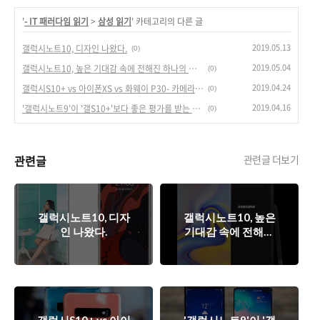
'
- IT 패러다임 읽기
>
삼성 읽기
' 카테고리의 다른 글
2019.05.13
갤럭시노트10, 디자인 나왔다.
(0)
2019.05.04
갤럭시노트10, 높은 기대감 속에 전해진 하나의 오점.
(0)
2019.04.24
갤럭시S10+ vs 아이폰XS vs 화웨이 P30- 카메라 블라인드 테스트
(0)
2019.04.16
'갤럭시노트9'이 '갤S10+'보다 좋은 평가를 받는 이유 5가지.
(0)
관련글
관련글 더보기
갤럭시노트10, 디자
갤럭시노트10, 높은
인 나왔다.
기대감 속에 전해진
하나의 오점.