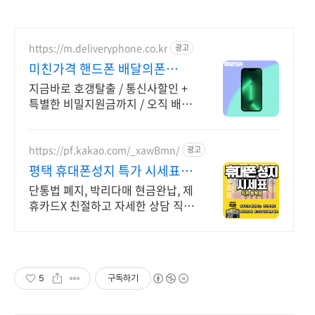
https://m.deliveryphone.co.kr
광고
미친가격 핸드폰 배달의폰
Secret 비밀지원금!
지금바로 호갱탈출 / 통신사할인 +
특별한 비밀지원금까지 / 오직 배달
의폰
https://pf.kakao.com/_xawBmn/
광고
평택 휴대폰성지 특가 시세표
가격비교 꼭 해보세요
단통법 폐지, 박리다매 현금완납, 제
휴카드X 친절하고 자세한 상담 직폰
평택점 휴대폰성지 시세표 매일확
인가능
5
구독하기