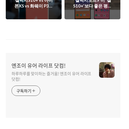
갤럭시S10+ vs 아이
'갤럭시노트9'이 '갤
폰XS vs 화웨이 P30-
S10+'보다 좋은 평가
카메라 블라인드 테
를 받는 이유 5가지.
스트
엔조이 유어 라이프 닷컴!
하루하루를 맞이하는 즐거움! 엔조이 유어 라이프
닷컴!
구독하기