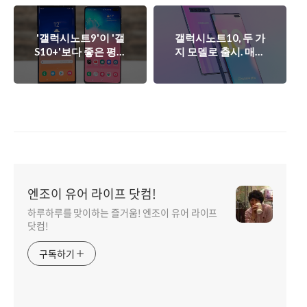
'갤럭시노트9'이 '갤
갤럭시노트10, 두 가
S10+'보다 좋은 평가
지 모델로 출시. 매력
를 받는 이유 5가지.
적일 수 밖에 없는 이
유.
엔조이 유어 라이프 닷컴!
하루하루를 맞이하는 즐거움! 엔조이 유어 라이프
닷컴!
구독하기