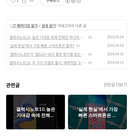
1
구독하기
'
- IT 패러다임 읽기
>
삼성 읽기
' 카테고리의 다른 글
2019.05.04
갤럭시노트10, 높은 기대감 속에 전해진 하나의 오점.
(0)
2019.05.03
'실제 현실'에서 가장 빠른 스마트폰은 뭘까?
(0)
2019.04.16
'갤럭시노트9'이 '갤S10+'보다 좋은 평가를 받는 이유 5가지.
(0)
2019.04.15
갤럭시노트10, 두 가지 모델로 출시. 매력적일 수 밖에 없는 이유.
(0)
관련글
관련글 더보기
갤럭시노트10, 높은
'실제 현실'에서 가장
기대감 속에 전해진
빠른 스마트폰은 뭘
하나의 오점.
까?