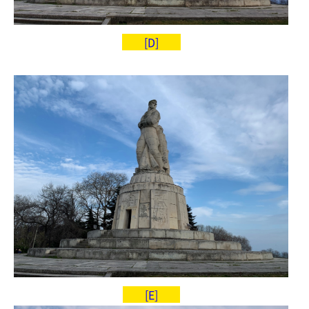
[D]
[E]