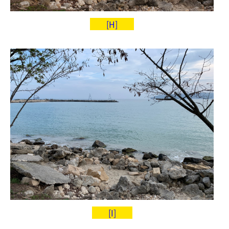
[H]
[I]