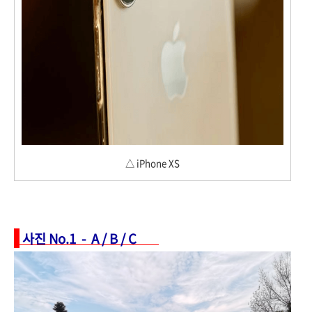
△ iPhone XS
사진 No.1 - A / B / C