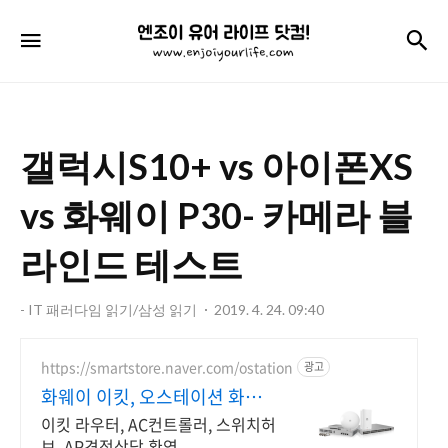
엔
검
메뉴
조
이
유
갤럭시S10+ vs 아이폰XS
어
라
vs 화웨이 P30- 카메라 블
이
라인드 테스트
프
닷
- IT 패러다임 읽기/삼성 읽기
2019. 4. 24. 09:40
컴!
https://smartstore.naver.com/ostation
광고
화웨이 이킷, 오스테이션 화웨
이 네트워크부문 전문업체
이킷 라우터, AC컨트롤러, 스위치허
브, AP견적상담 환영