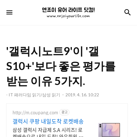
엔
검
메뉴
조
이
유
'갤럭시노트9'이 '갤
어
라
S10+'보다 좋은 평가를
이
받는 이유 5가지.
프
닷
- IT 패러다임 읽기/삼성 읽기
2019. 4. 16. 10:22
컴!
http://m.coupang.com
광고
갤럭시 쿠팡 내일도착 로켓배송
삼성 갤럭시 자급제 S.A 시리즈! 로
켓배송으로 내일 도착! 와우회원 무