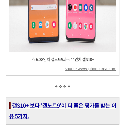
△ 6.38인치
갤노트9과 6.44인치 갤S10+
source.www.phonearea.com
-
갤S10+ 보다 '갤노트9'이 더 좋은 평가를 받는 이
유 5가지.