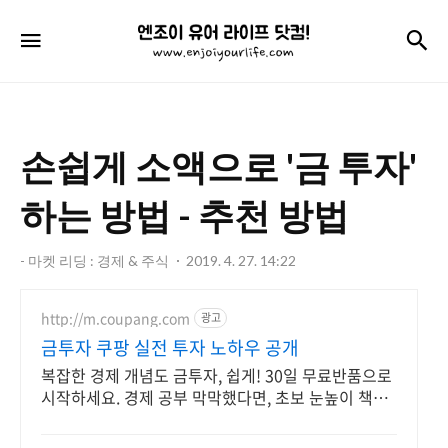
엔
검
메뉴
조
이
유
손쉽게 소액으로 '금 투자'
어
라
하는 방법 - 추천 방법
이
- 마켓 리딩 : 경제 & 주식
2019. 4. 27. 14:22
프
닷
http://m.coupang.com
광고
컴!
금투자 쿠팡 실전 투자 노하우 공개
복잡한 경제 개념도 금투자, 쉽게! 30일 무료반품으로
시작하세요. 경제 공부 막막했다면, 초보 눈높이 책으
로 현명한 선택을 쿠팡에서!