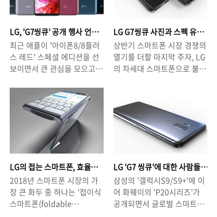
LG, 'G7씽큐' 공개 행사 언
LG G7씽큐 사진과 스펙 유
급. 뉴욕과 서울에서 AI스마
출. 인상적인 제품이 될까?
최근 애플이 '아이폰8/8플러
상반기 스마트폰 시장 경쟁의
트폰 선보인다.
스 레드' 스페셜 에디션을 선
열기를 더할 마지막 주자, LG
보이면서 큰 관심을 모으고
의 차세대 스마트폰으로 불리
있는 가운데, 이에 질세라 차
는 'G7 ThinQ'의 실물 사진
세대 스마트폰의 공개/출시를
과 스펙 정보가 유출 되면서
앞두고 있는 LG가 차세대 전
관심을 모으고 있습니다. G6
략 스마트폰 'G7 ThinQ'의
보다 뛰어난 제품을 만들기
공개 일정을 공개하면서 주목
위해 예년보다 2달 가량 늦게
받기 시작했습니다. 그동안
공개/출시를 한다는 LG의 이
여러가지 루머를 통해 LG의
야기가 있었던 만큼 그 기대
차세대 제품이 '노치 디자인
감도 커져있었는데, 최근 유
LG의 접는 스마트폰, 효율
LG 'G7 씽큐'에 대한 사람들
(notch design)'을 가졌으며
출/확인된 스펙을 두고 다소
극대화한 '투인원' 제품 준비
의 기대치는 어느정도 일까?
2018년 스마트폰 시장의 가
삼성의 '갤럭시S9/S9+'에 이
이름은 'G7 씽큐'가 될 것이라
엇갈린 반응이 나오고 있습니
중?
(설문조사 결과)
장 큰 화두 중 하나는 '접이식
어 화웨이의 'P20시리즈'가
는 이야기가 있어 왔는데, 루
다. △ LG G7 ThinQ노치 디
스마트폰(foldable
공개되면서 글로벌 스마트폰
머의 내용들이 하나 씩 현실
자인, 본체 좌측에 위치한 AI
smartphone)'이라 할 수 있
시장의 경쟁이 본격화 된 가