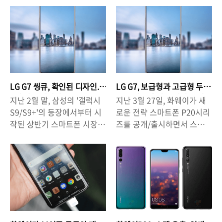
이 되어가고 있습니다. LG는
스위치를 주목할 만하다. - 유
습니다. 삼성이 접이식 스마
운데, 이제 상반기 스마트폰
공식 보도자료를 통해 5월 2
출된 G7씽큐의 디자인과 스
트폰인 '갤럭시X(Galaxy X,
시장의 마지막 기대작으로
일에는 미국 뉴욕, 3일에는 서
펙, 인상적인 제품 될까? 해외
가칭)'를 2018년 말을 공개/
LG의 차세대 전략 스마트폰
울에서 공개 행사를 갖는다고
유명 IT매체인 테크레이더
출시를 목표로 개발중이라고
으로 불리는 'G7 ThinQ' 가
이야기했습니다. 시차를 감안
(TechRader.com)가 최근
직접 언급하면서 화제가 된
남아있습니다. LG는 매년 모
하면 사실상 '같은 날' 공개 행
LG의 차세대 전략 스마트폰
가운데, LG를 비롯한 여러 스
바일월드콩그레스(Mobile
사를 여는 것과 다를 바 없는
으로 불리는 'G7 씽큐'의 유출
마트폰 업체들도 '접이식 스
World Congress, MWC) 현
것입니다. △ G7 ThinQ,
사진을 공개하면서 큰 관심을
LG G7 씽큐, 확인된 디자인.
LG G7, 보급형과 고급형 두
마트폰'의 개발에 박차를 가
장에서 공개 행사를 가져왔지
concept image.LG가 ..
모으고 있습니다. 지난 2월,
4월 말 등장하나?
종류 제품 출시로 반전 노리
지난 2월 말, 삼성의 '갤럭시
지난 3월 27일, 화웨이가 새
하고 있습니다. 특히,
만, 이번에는 일정을 늦추면
나?
스페..
S9/S9+'의 등장에서부터 시
로운 전략 스마트폰 P20시리
ZTE(Axon M)를 비롯한 일부
서까지 결의를 다지고 있는
작된 상반기 스마트폰 시장
즈를 공개/출시하면서 스마트
업체들이 '접는 스마트폰'을
만큼 기대할 만 한 제품으로
신제품 경쟁은 오는 4월 말
폰 시장의 경쟁이 한층 더 치
선보였다는 점에서 '기술적인
손꼽히고 있습니다. 이같은
LG의 차세대 전략 스마트폰
열해진 가운데, LG가 차세대
문제'보다는 '형태'와 '작동 방
상황에서 최근 알려진 소식에
인 'LG G7 ThinQ'의 등장으
전략 스마트폰인 G7에서
식'이 더 큰 관심사로 떠오르
의하면 'G7씽큐'는 4월 말 공
로 그 절정을 이룰 것으로 예
LCD디스플레이를 탑재한 제
고 있기도 합니다. △ LG의
개 행사를 가질 것이고 5월 중
상되고 있습니다. 하이엔드
품과 OLED디스플레이를 탑
접는 스마트폰, concept
순경부터 공식 판매 절차에
스마트폰 시장에서 빼놓을 수
재한 제품을 각각 선보일 가
image.삼성이 폴더블 스마트
돌입할 것으로 알려져 있습니
없는 기업 중 하나인 LG전자
능성이 있다는 이야기가 나오
폰 '갤럭시X'를 준비중인 것으
다. △ LG의 차세대 전략 스
가 예년보다 두 달 이상 늦은
면서 관심을 모으고 있습니