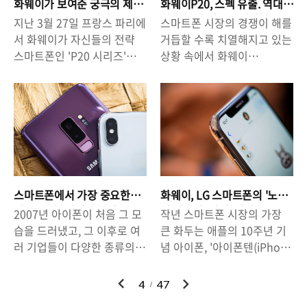
로 알려진 가운데, LG역시 '접
마트폰 'G7씽큐'의 공개일이
화웨이가 보여준 궁극의 제
화웨이P20, 스펙 유출. 역대
4월 말에 차세대 전략 스마트
다. LG는 LCD디스플레이를
는 스마트폰'을 준비중이라
다가오고 있다. 하지만 시장
품은 '메이트 RS' 였다.
최고 스펙 제품 등장하나?
지난 3월 27일 프랑스 파리에
스마트폰 시장의 경쟁이 해를
폰을 내놓을 것으로 알려지면
탑재한 제품의 출시를 통해
고..
의 반응은 아직..
서 화웨이가 자신들의 전략
거듭할 수록 치열해지고 있는
서 관심이 고조되고 있습니
가격 경쟁력을 통한 판매량
스마트폰인 'P20 시리즈'와
상황 속에서 화웨이
다. 특히, 차세대 제품의 이름
증대를 꾀하는 동시에 OLED
그동안 숨겨왔던 프리미엄 제
(Huawei)의 행보를 눈여겨
이 'G7 ThinQ'으로 확인되면
제품은 고급형으로 제품으로
품 '포르쉐디자인 화웨이 메
보지 않을 수 없습니다. 오래
서 지난 2월 공개된 'V30s
하여 이미지 개선에 힘쓰는
이트RS'를 공개했습니다. 화
전부터 세계 스마트폰 시장 3
ThinQ'의 핵심 기능이 고스
판매 전략을 내세울 것으로
웨이는 오래전부터 라이카
위 자리를 굳힌 화웨이는 하
란히 담길 것으로 예상되고
예상되고 있습니다. △ G7,
(LEICA)와 손잡고 카메라에
이엔드 스마트폰 시장에서의
있습니다.△ LG가 오는 4월
concept image.LG는 오는
많은 역량을 쏟아 붓고 있는
입지를 강화하기 위해 카메라
말, 차세대 전략 스마트폰 'G7
5월에 G7을 선보일 계획이라
만큼 이번 'P20시리즈'의 카
업계의 명품으로 불리는 독일
씽큐'를 공개할 것이라 한
고 한다.그동안 6.1인치 크기
메라는 뛰어난 성능을 유감없
의 '라이카(LEICA)'가 만든 카
다.AI기능의 원활한 활용을
의 OLED디스플레이가 탑재
스마트폰에서 가장 중요한
화웨이, LG 스마트폰의 '노
이 발휘했습니다. 한편, 키노
메라 렌즈를 스마트폰에 탑재
위해 AI전용 버튼 'AI스위치
된 제품이 출시될 것으로 알
것은 무엇? 선택은? (설문 조
치 디자인' 러시, 허상을 쫓
2007년 아이폰이 처음 그 모
작년 스마트폰 시장의 가장
트 행사 말미에 화웨이는 '포
하고 있으며, 기본적인 스펙
사 결과)
는 것일까?
(Q스위..
려져 있었지만, 최근 가격 경
습을 드러냈고, 그 이후로 여
큰 화두는 애플의 10주년 기
르쉐 디자인'과의 협업으로
또한 최고 수준을 유지하고
쟁력을 ..
러 기업들이 다양한 종류의
념 아이폰, '아이폰텐(iPhone
탄생한 '메이트 RS'를 선보였
있습니다. 더욱이 화웨이의
스마트폰을 선보였습니다.
X)'의 등장이었습니다. 등장
습니다. 이 제품은 '럭셔리 프
차세대 전략 스마트폰인 'P20
10여년 전과 비교해보면 스
그 자체보다는 기존에 출시했
이
다
4
47
리미엄 제품'으로서 포르쉐
시리즈'의 프리미엄 제품인
마트폰은 크기와 기능면에서
던 제품들과는 다른 디자인을
전
음
디자인팀의 디자인을 바탕으
'P20 Pro'는 트리플 카메라