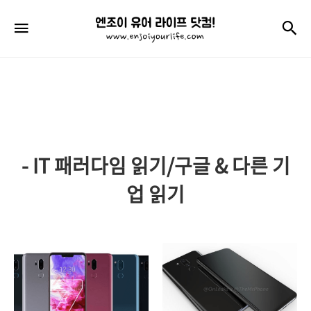
엔
검
메뉴
조
이
유
어
라
- IT 패러다임 읽기/구글 & 다른 기
이
프
업 읽기
닷
컴!