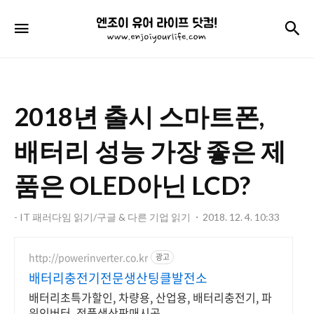
엔
검
메뉴
조
이
유
2018년 출시 스마트폰,
어
라
배터리 성능 가장 좋은 제
이
품은 OLED아닌 LCD?
프
닷
- IT 패러다임 읽기/구글 & 다른 기업 읽기
2018. 12. 4. 10:33
컴!
http://powerinverter.co.kr
광고
배터리충전기전문생산팅클발전소
배터리초특가할인, 차량용, 산업용, 배터리충전기, 파
워인버터, 정품생산판매시공.