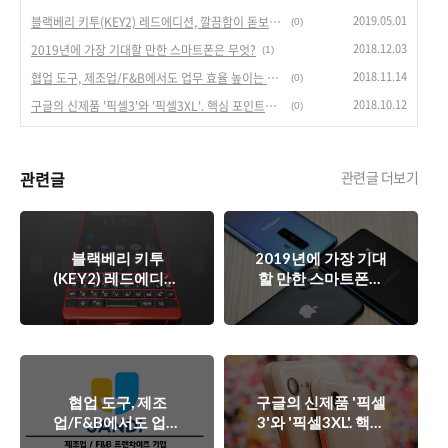
2019.05.01
블랙베리 키투(KEY2) 레드에디션, 깔끔함이 돋보이는 디자인.
(0)
2018.12.03
2019년에 가장 기대할 만한 스마트폰은 무엇?
(1)
2018.11.14
협업 도구, 제조업/F&B에서도 업무 효율 높이는 일등 공신.
(0)
2018.10.12
구글의 신제품 '픽셀3'와 '픽셀3XL'. 핵심 포인트는 무엇인가?
(0)
관련글
관련글 더보기
블랙베리 키투
2019년에 가장 기대
(KEY2) 레드에디션,
할 만한 스마트폰은
깔끔함이 돋보이는
무엇?
디자인.
협업 도구, 제조
구글의 신제품 '픽셀
업/F&B에서도 업무
3'와 '픽셀3XL'. 핵심
효율 높이는 일등 공
포인트는 무엇인가?