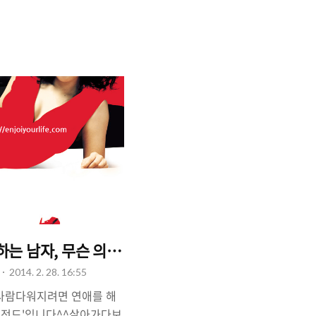
에 꽃을 피워보기위해! 소
 헤메고 있습니다^^ 오늘은
들이 한 번 쯤 고민해봤을
. 이름하여 "소개팅 애프
니다. 애프터 거절 뿐만 아
게서 '촉'이 느껴지지 않
나, 마음에 들지 않을때, 어떻
난감합니다. 그래서, 준비한
하는 남자, 무슨 의미?
2014. 2. 28. 16:55
 사람다워지려면 연애를 해
'레전드'입니다^^살아가다보