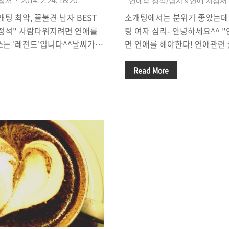
지침서
2014. 2. 24. 16:20
- 연애의 정석/남자's 연애 지침서
개팅 최악, 꼴불견 남자 BEST
소개팅에서는 분위기 좋았는데, 
의 정석" 사람다워지려면 연애를
팅 여자 심리- 안녕하세요^^ 
쓰는 '레전드'입니다^^날씨가
면 연애를 해야한다! 연애관련 
말 봄이 오려나봐요. 내 주변에
^^가끔 이런 경우가 있습니다.
조금 슬픕니다. 우리에게도 얼른
줬는데, 분위기가 참 좋았습니
Read More
인생의 봄날은 언제 올까요? 그
하면서 대화를 하는 데, 대화가
 가득 희망을 전해주고자 소개
기를 많이 한 것 같았습니다. 
악/꼴불견 남자 유형 BEST 5'
편이었고, 여자는 이야기에 흥
이가 있긴 하겠지만, 이것만은
어주었습니다. 여자의 얼굴이 
다. 이것만은 제발~ 소개팅 나
지만 웃을 때 보조개가 살짝 
국의 남자는 쬐끔(?)힘든 것 같
받을 것 같은 얼굴이었습니다.
가오고, 연애도 해야하고, 꽃놀
고, 그래서 그런지 이야기를 많
.
도 즐거워 했습니다. 식사를 마치