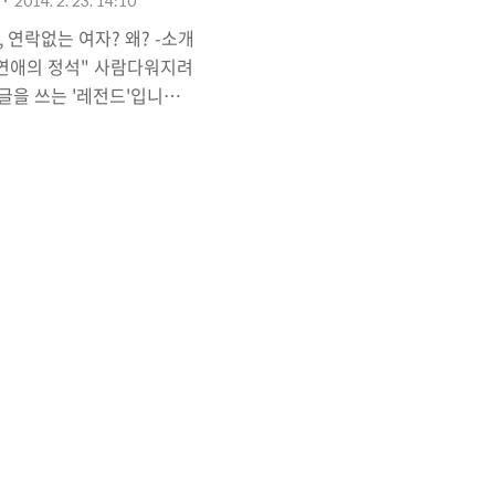
2014. 2. 23. 14:10
연락없는 여자? 왜? -소개
"연애의 정석" 사람다워지려
글을 쓰는 '레전드'입니다
 친한 후배가 소개팅을 해
다. 저녁때 만나서 식사를
 잘 통하는 것 같았고 이야
남자는 주로 이야기를 하는
미를 가지고 들으며 자주 웃
눈에 띄게 예쁜 편은 아니었
들어가는 게 귀여움을 많이
 남자는 여자가 마음에 들었
이 한 것 같았습니다. 여자
고,..