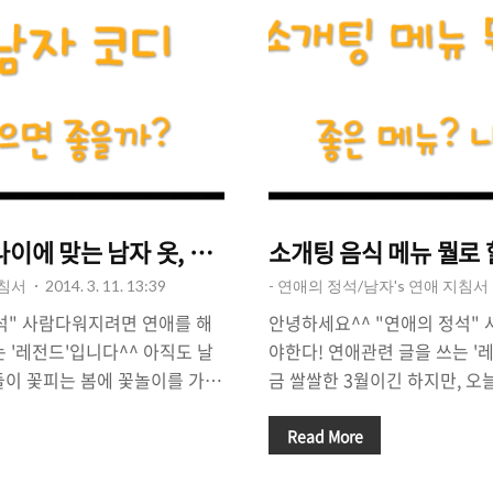
 나이에 맞는 남자 옷, 어떻게 입어야 성공할까?
소개팅 음식 메뉴 뭘로 할
지침서
2014. 3. 11. 13:39
- 연애의 정석/남자's 연애 지침서
석" 사람다워지려면 연애를 해
안녕하세요^^ "연애의 정석"
 '레전드'입니다^^ 아직도 날
야한다! 연애관련 글을 쓰는 '
들이 꽃피는 봄에 꽃놀이를 가기
금 쌀쌀한 3월이긴 하지만, 오
을 잡고 있을 시즌입니다! 저도
이 많겠지요? 파란하늘에 햇살이
 미팅과 소개팅에서 즐거운 시
양이 두마리가 정원에서 볕을 
Read More
 어렵사리 잡은 소개팅! 마음에
고양이들도 커플일까요? 오늘은