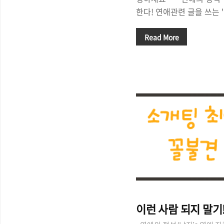
한다! 연애관련 글을 쓰는
둔 많은 여성들의 고민은 
까?", "코디를 어떻게 해
Read More
할까?" 정도로 요약할 수
"옷 입는 스타일"은 아주 
일 입을 옷을 생각하고, 매
없어서 한 숨 쉬어야 하는 
존재입니다. 그러니, 소개팅
위해서 어떤 옷을 입을 지
한 일인 것 같습니다. 그래
들에게 조금은 고민을..
이런 사람 되지 말기!