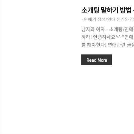
소개팅 말하기 방법 
- 연애의 정석/연애 심리와 상
남자와 여자 - 소개팅/연애
하라! 안녕하세요^^ "연
를 해야한다! 연애관련 글
이 지나고 이제 곧 봄바람
남지 않았습니다. 대학 
Read More
시간을 보낼 것이고, 벚꽃
여자친구 만들어서 꽃놀이
찌든 삶을 잊기위해선 연애
것 아니겠어요?소개팅에서 
많은 사람들이 말합니다. '
오늘은 "남자와 여자 - 
에 대해서 이야기를 해보도
팅이나 만남의 자리에서 여