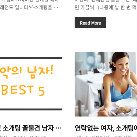
 '레전드'입니다^^소개팅을 앞
면 가끔씩 "(나중에)밥 한 번 
"소개팅에 어떤 옷을 입고 나갈
습니다. 밥. 이 말은 아주 의
야하지?", "화장을 어떻게 해야
이 남자가 왜? 나한테 '밥 한 
Read More
 있습니다. 여자들에게 있어서
는 의문을 가지면서, 가끔은 
중요한 과제입니다. 매일 밤 내
가끔은 정말 밥을 같이 먹으면
년 옷장을 열 때 마다 입을 옷이
니다. 밥 정(情)이라고 합니다
여자들에게 '옷'은 아주 중요한
고, 밥 먹으면서 정이 생기는 거
 날 만날 '남자'의 마음에 들기
(情)을 쌓고 싶은 사람도 있지만
 고민을 하는 것은 어쩌면 당연
에 '밥'을 거절하고 싶을 때도 
서 오늘은, 소개팅을 앞둔 여자
자들이 여자에게 "밥 한 번 먹자"
제 먹을래?"라..
 소개팅 꼴불견 남자 Best5
연락없는 여자, 소개팅