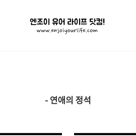
엔
조
이
유
어
라
이
- 연애의 정석
프
닷
컴!