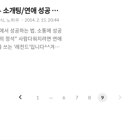
- 소개팅/연애 성공 비법!
식, 노하우
2014. 2. 15. 20:44
에서 성공하는 법. 소통에 성공
애의 정석" 사람다워지려면 연애
을 쓰는 '레전드'입니다^^겨울
이 살랑살랑 불어 올 날이 얼마
새내기들은 미팅하느라 정신없이
이 다 떨어지기 전에 남자친구,
도 가야겠죠. 직장인들도 일에
를 하면서 꽃놀를 가 줘야 하는
성공하기, 연애를 잘 하는 법.
이
다
1
···
6
7
8
9
성공'의 열쇠는 바로 '소통'이죠!
전
음
첫만남/소개팅에서 성공하는 법"
록 하겠습니다. [남자편] 소개
자는 남자..