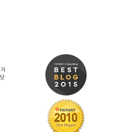
즐거
 닷