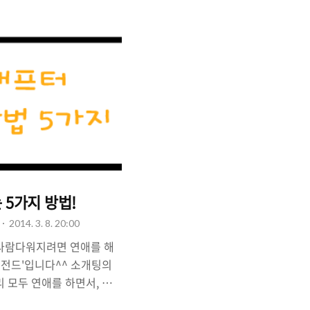
 이끌 수 있는 방법을 알
을 앞둔 많은 남자들의 고
까?"입니다. 도대체 소개팅
었다고 평가받을 수 있을까
"센스있는 선택"이라고 생각
서, 준비했습니다. "소개팅
음식". ..
 5가지 방법!
2014. 3. 8. 20:00
 사람다워지려면 연애를 해
레전드'입니다^^ 소개팅의
 모두 연애를 하면서, 사
우리는 사람다운(?) 삶을