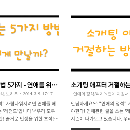
 여자를 놓치지 않기 위해서는
결해 주고, 소개팅을 성공적으로
다. "옷이 날개다"라는 말이 괜
려주고자 준비했습니다. 소개팅
, 매너를 기본으로 갖추고 말빨
민은 바로 "어디서? 뭘? 먹을
 첫인상을 결정짓는 중요한 요소
에서 "무엇을?"먹어야 잘 먹
할 수 없습니다^^ 많은 남자들의
요? 소개팅에 나오는 여자가 
개팅에 나가야할까? 그래서 준비
하게 만들 음식은 뭘까요? 그래
/옷..
메뉴, 뭘로 할까? 좋은 음식, 나쁜
법 5가지 - 연애를 위한 첫걸음?
소개팅 애프터 거절하는
식, 노하우
2014. 3. 9. 17:17
- 연애의 정석/여자's 연애 지침서
석" 사람다워지려면 연애를 해
안녕하세요^^ "연애의 정석"
는 '레전드'입니다^^우리 모두
야한다! 연애관련 글을 쓰는 '
한! 즐거운 인생을 위한 초석!
시즌이 다가오고 있습니다. 우리
 우리는 열심히 달려가는 중입
람답게 살아봐야 겠죠? 오늘도 