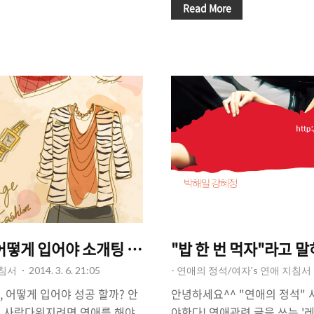
요? 아니죠~ 연애를 하려면 남자
좀 살아보기 위해! 우리의 인생
Read More
만나야 합니다. 내 주위에 사람
개팅에 전략!을 찾아 이곳저곳
개팅 시켜줄 사람 하나 없다면,
많은 여자들, 그리고 일부 남자
능한 것일까요? 걱정하지마세요
법한 주제를 다루어 볼까합니다
 구멍은 있습니다. 오늘은 "여
터를 거절하는 5가지 방법!"입
방법"에 대해서 이야기 해 볼까
니라, 소개팅에서 만난 상대방에
수 없잖아요^^ 누군가를 만나야겠
거나, '필(feel)'이 오지 않거
께 알아볼게요^^ - 연인을 만나
게 우리는 대처해야 할 지, 참 
문을 ..
"소개팅 애프터 거절하는 ..
 어떻게 입어야 소개팅 성공할까?
"밥 한 번 먹자"라고 말
지침서
2014. 3. 6. 21:05
- 연애의 정석/여자's 연애 지침서
, 어떻게 입어야 성공 할까? 안
안녕하세요^^ "연애의 정석"
" 사람다워지려면 연애를 해야
야한다! 연애관련 글을 쓰는 