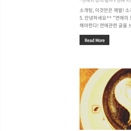
- 연애의 정석/남자's 연애 
소개팅, 이것만은 제발! 소
5. 안녕하세요^^ "연애
해야한다! 연애관련 글을 
많이 따뜻해 졌습니다. 정
만 봄이 오는 것 같아서 
Read More
봄날이 와야하는데, 우리 
래도 오늘은 남자들에게 한
합니다. 이름하여 '소개팅 최
입니다. 사람마다 약간 차
제발~ 소개팅에서 하지맙시
갈때 조심합시다^^. 대한민
습니다. 이래저래 봄도 다
이 가고 싶고, 대학로에 연.