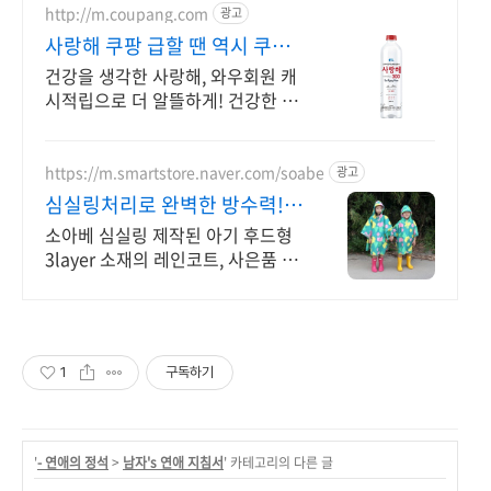
http://m.coupang.com
광고
사랑해 쿠팡 급할 땐 역시 쿠팡
로켓배송
건강을 생각한 사랑해, 와우회원 캐
시적립으로 더 알뜰하게! 건강한 미
네랄수를 쿠팡에서 만나보세요. 활
력 넘치는 하루를!
https://m.smartstore.naver.com/soabe
광고
심실링처리로 완벽한 방수력!
우의 신규 런칭 세일중
소아베 심실링 제작된 아기 후드형
3layer 소재의 레인코트, 사은품 증
정!
1
구독하기
'
- 연애의 정석
>
남자's 연애 지침서
' 카테고리의 다른 글