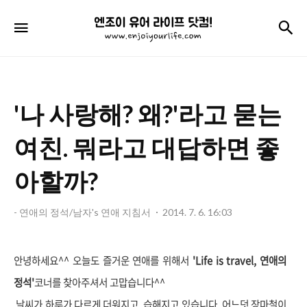
엔
검
메뉴
조
이
유
'나 사랑해? 왜?'라고 묻는
어
라
여친. 뭐라고 대답하면 좋
이
아할까?
프
닷
- 연애의 정석/남자's 연애 지침서
2014. 7. 6. 16:03
컴!
안녕하세요^^ 오늘도 즐거운 연애를 위해서
'Life is travel, 연애의
정석'
코너를 찾아주셔서 고맙습니다^^
날씨가 하루가 다르게 더워지고, 습해지고 있습니다. 어느덧 장마철이