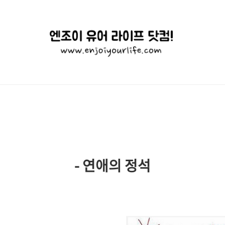
엔
조
이
유
어
라
이
- 연애의 정석
프
닷
컴!