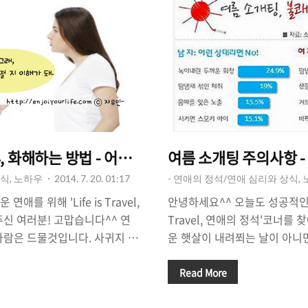
, 화해하는 방법 - 어떻게 화를 풀어야 할까?
여름 소개팅 주의사항 -
식, 노하우
2014. 7. 20. 01:17
- 연애의 정석/연애 심리와 상식,
를 위해 'Life is Travel,
안녕하세요^^ 오늘도 성공적인 연애
주신 여러분! 고맙습니다^^ 연
Travel, 연애의 정석'코너
사람은 드물것입니다. 사귀지 않
운 햇살이 내려쬐는 날이 아니면
나지 않고, 오해가 일어나지 않
덥지근한 날씨가 계속되고 있습
니다. 혹시라도 싸워서 서로 토
도 땀이 삐질삐질 흘러내리는 날
Read More
질 수도 있기 때문이죠. 서로
들은 '화장'과 '코디'에 신경을