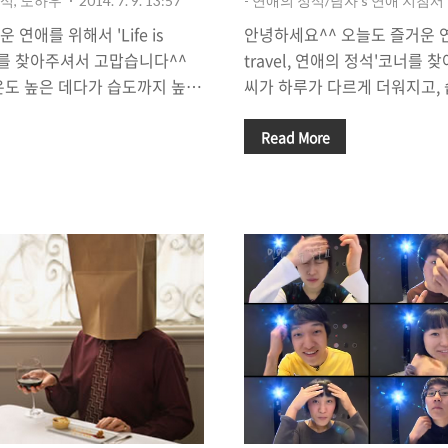
식, 노하우
2014. 7. 9. 13:57
- 연애의 정석/남자's 연애 지침서
연애를 위해서 'Life is
안녕하세요^^ 오늘도 즐거운 연애를
코너를 찾아주셔서 고맙습니다^^
travel, 연애의 정석'코너를
온도 높은 데다가 습도까지 높은
씨가 하루가 다르게 더워지고,
 찾아온 것 같습니다. 습도와
장마철이라고 부르는 시즌에 
를 하는 데 정말 치명적입니다.
끝나고 나면 뜨거운 태양아래 
Read More
 이야기를 나누는 것이 최고인
무들 우거진 계곡으로 연인과 
들의 심리'에 대해서 잠깐 이야
다! 데이트를 하다보면 여자가
 중에는 자기의 이상형이 '아
"오빠, 나 사랑해?", "자기야, 
니다. 혹은, '아빠 닮은' 남자에
아해", "왜 날 좋아하는데?" 
 그렇다면 왜? 여자들은 '아빠
탄을 맞고 어찌할 바를 모르다가
까요? 좋아하는 것까지는 아니
던진 말 때문에 곤욕을 치르곤 
닮은 남자'에게 편안함을 느끼고
말은 남자들이 가장 싫어하는 
흔하게 하는 질문..