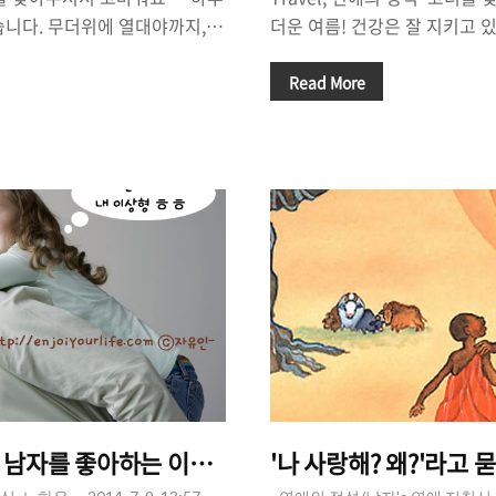
습니다. 무더위에 열대야까지,
더운 여름! 건강은 잘 지키고 
르고 그녀의 마음은 도저히 알
절에 여자들은 정말 할 것이 많
고백을 할까 말까', 고민이 되는
함께 맛있는 음식을 먹으러 다
Read More
을 보냈는데, 답장이 너무 늦게
이지만, 막상 아직 '썸 타는 중
 없는 것 같기도 합니다. 데이
인'친구 앞에서 먹는 것 처럼 
옷을 입고 나갈지 고민'이 되기도
다. 썸남, 만나는 남자가 있는데
하는 생각을 해 보기도 합니다.
무런 반응이 없다면 궁금합니다
 도무지 어디까지 밀고, 어디서
기도 합니다. '이 남자가 내 남
다. 그녀에게 고백을 하면 그녀
도 하고, '썸남 꼬시기'단계로
서 빨리 '여자친구'를 만들고 싶
도 합니다. 나는 썸남이 보고 싶
무지 알 수가..
 남자를 좋아하는 이유가 뭘까?
'나 사랑해? 왜?'라고