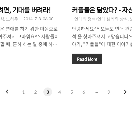
면, 기대를 버려라!
커플들은 닮았다? - 자
식, 노하우
2014. 7. 3. 06:00
- 연애의 정석/연애 심리와 상식,
운 연애를 하기 위한 마음으로
안녕하세요^^ 오늘도 연애 관련
찾아주셔서 고마워요^^ 사람들이
석'을 찾아주셔서 고맙습니다^
 때, 흔히 하는 말 중에 하나
야기, "커플들"에 대한 이야기
"라는 것입니다. 소개팅에 나가
플들을 보면서 우리는 흔히들 
나기가 어렵다는 말로 이해될 수
것 같다"라는 말을 하거나, "
Read More
사람을 왜 만나기 힘들까요? 괜
기도 합니다. 굳이 커플이 아니
데, 남자친구나 여자친구를 소개
어딘가에서 누구를 보고 "첫눈
다고 하는 사람들에게 '눈을 낮
을 쓸 만큼 어떤 사람에게 꽂히
니다. 하지만 정말 눈이 높아서
경우는 보통 '닯은 사람을 봤을 
이
다
1
2
3
4
5
6
···
9
요? 소개팅에서 실패하는 가장
들에게 말하면 어떻게 그럴 수 
전
음
기대감' 때문이라고 할 수 있어요
제로 그런 일들이 있습니다^^ 
 걸까요? △ 소개팅에 나온 상대
에게 '첫눈'에 반할 수 있는 걸
라간다..
것들'이라는 말이 저절로 ..