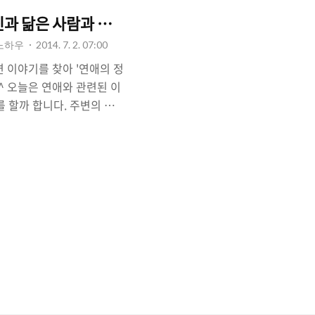
신과 닮은 사람과 사랑에 빠지는 이유
 노하우
2014. 7. 2. 07:00
 이야기를 찾아 '연애의 정
^ 오늘은 연애와 관련된 이
를 할까 합니다. 주변의 커
"너희 둘은 점점 닮아가는
너희 커플 닮았어"라고 말하
더라도, 길을 가다가 혹은
(한눈)에 반했다"라는 표현
는 경우가 있습니다. 이런
때' 겪는 현상입니다. 친구
있냐며 잘 믿지 않지만, 실
그렇다면, 우리는 왜 누군가
까요? 어던 커플들은 '닮은