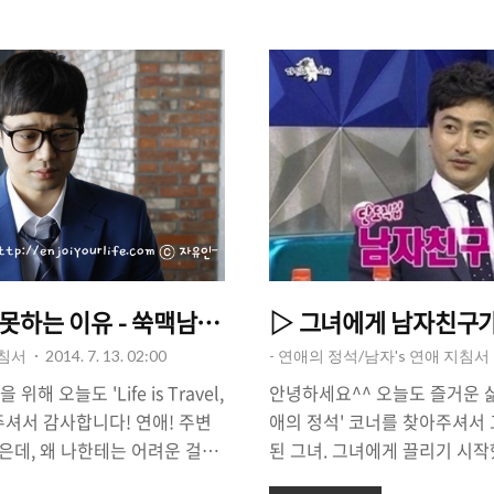
 두 사람이 만나는 것에는 마찰
너무 더울 것 같아 옷을 얇게 
넘길 수 있을 수도 있지만, 결국
떤 수위로 입어야 하나 고민이
가 많죠. '싸우면서 정든다'라
들도 얇은 티셔츠 하나 걸치고 
나서 얼마나 잘 해결되느냐에 따
러 나가는 것도 아니고 애매합니
빠지느냐 차이가 있다는 사실!
불쾌지수 높이는 상대'가 어떤
을 하기도 하는데요, 갈등을 피
를 통해서 '여름 소개팅 행동 
^^ 그래서 준비했습니다^^..
못하는 이유 - 쑥맥남 필독 사항
▷ 그녀에게 남자친구가 
지침서
2014. 7. 13. 02:00
- 연애의 정석/남자's 연애 지침서
 오늘도 'Life is Travel,
안녕하세요^^ 오늘도 즐거운 삶을 위해
주셔서 감사합니다! 연애! 주변
애의 정석' 코너를 찾아주셔서
같은데, 왜 나한테는 어려운 걸까
된 그녀. 그녀에게 끌리기 시작
이유'가 뭘까요? 거울을 봐도 멀
구로 만들고 싶은데, 가장 먼저