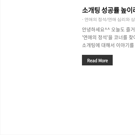
소개팅 성공률 높이려
- 연애의 정석/연애 심리와 상
안녕하세요^^ 오늘도 즐거
'연애의 정석'을 코너를 
소개팅에 대해서 이야기를 할
가 "소개팅은 확률이 낮다
서 마음에 드는 사람을 만
Read More
도 있는데요, 마음에 드는 
찮게 생기고, 성격도 좋은
시켜 달라면서 '애인'이 없
춰봐'라는 말을 하기도 합
소개팅에서 실패하는 걸까
큰 원인 중 하나는 바로 '
^^ 우리는 왜 기대를 갖는
방. 궁금하다. 기대치가 올