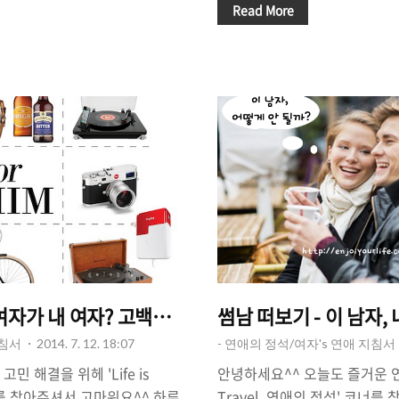
린 것도 아닌데, 왜 나는 '연애
남자친구가 있느냐'는것입니다.
Read More
까요? 의문입니다. 공대생이라
퍼를 없앨 것인가 포기해야 할
 건가요? 소위 말하는 '쑥맥
자친구가 없다면 '나의 여자친
 있습니다. 혹은, 자기 자신이
트, 일명 '작업'에 들어가야 
이 있습니다. 나보다 더 찌질
구가 있느냐, 없느냐. 남친 여
는 걸 하는데, 왜 나는 연애를 못
죠?^^ 그래서 준비했습니다.
은 "쑥맥남, 그가 연애를 못하
지 확인하는 방법" 입니다^^ 첫
해 볼까 합니다^^ 쑥맥남도 연
요?"라고 직접 물어본다. 가장
게 '직접'물어보는 것이죠...
여자가 내 여자? 고백을 해도 될까?
썸남 떠보기 - 이 남자
지침서
2014. 7. 12. 18:07
- 연애의 정석/여자's 연애 지침서
민 해결을 위헤 'Life is
안녕하세요^^ 오늘도 즐거운 연애를
코너를 찾아주셔서 고마워요^^ 하루
Travel, 연애의 정석' 코너