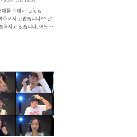
2014. 7. 6. 16:03
 위해서 'Life is
 찾아주셔서 고맙습니다^^ 날
 습해지고 있습니다. 어느덧
접어들었는데요, 장마철이
펼쳐진 해변으로! 아니면 나
함께 떠날 수 있는 시기입니
 갑자기 이렇게 묻습니다.
왜 나를 사랑해?" "왜, 나 좋
등 남자들은 갑작스런 '왜' 폭
, 무턱대고 입 밖으로 내
합니다. "나 사랑해?"라는
질문이지만, 여자들이 가장