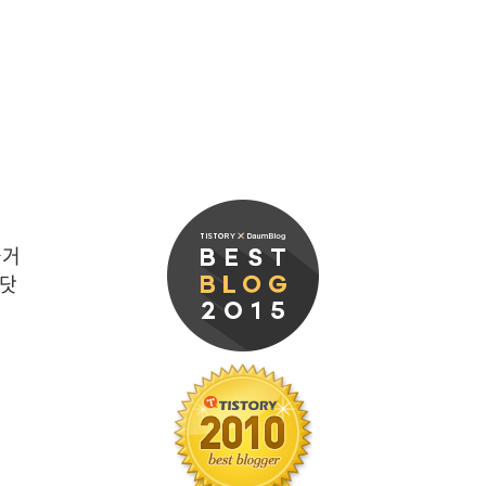
즐거
 닷