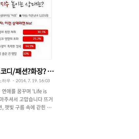
 코디/패션?화장? 과연 뭘까?
 노하우
2014. 7. 19. 16:03
를 꿈꾸며 'Life is
를 찾아주셔서 고맙습니다 뜨거
, 잿빛 구름 속에 갇힌 후
니다. 거리를 조금만 걸어
씨! 이럴 때 일수록 여자
 쓰지 않을 수가 없습니다.