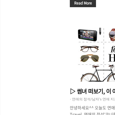
쩡하게 생겼고, 스타일이 구
Read More
못하는 남자'로 불리는 걸
서 여자를 못 만나봐서 그런
남'이라고 불리는 사람들이
쑥맥남이라고 생각하는 사람
해 보이는 친구도 '연애'라
하고 있을까요. 그래서 오늘
는 이유"에 대해서 이야기 
애를 할 수..
▷ 썸녀 떠보기, 이 
- 연애의 정석/남자's 연애 
안녕하세요^^ 오늘도 연애 고
Travel, 연애의 정석'