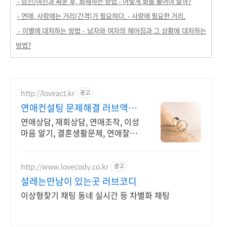
- 남친/여친과 싸운 후, 화해하는 방법 - 어떻게 화를 풀어야 할까?
- 연애, 사랑에는 거리(간격)가 필요하다. - 사랑에 필요한 거리.
- 이별에 대처하는 방법 - 남자와 여자의 헤어짐과 그 상황에 대처하는
방법?
http://loveact.kr
광고
연애컨설팅 문제해결 러브액트
실전경험이 가장 많은 업체
연애상담, 재회상담, 연애조작, 이성
마음 알기, 결혼생활문제, 연애잘하
는법 다양한 상황 처리가능업체, 현
실적으로 도움이 되는 상담, 일단 문
의부탁드립니다.
http://www.lovecody.co.kr
광고
설레는만남이 있는곳 러브코디
이상형찾기 채팅 동네 실시간 등 차별화 채팅