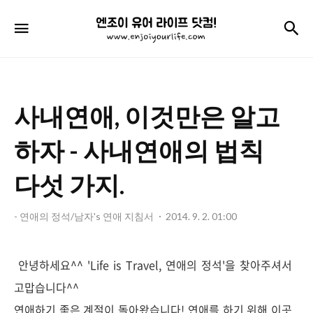
엔
검
메뉴
조
이
유
사내연애, 이것만은 알고
어
라
하자 - 사내연애의 법칙
이
다섯 가지.
프
닷
- 연애의 정석/남자's 연애 지침서
2014. 9. 2. 01:00
컴!
안녕하세요^^ 'Life is Travel, 연애의 정석'을 찾아주셔서
고맙습니다^^
연애하기 좋은 계절이 돌아왔습니다! 연애를 하기 위해 이곳