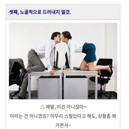
셋째, 노골적으로 드러내지 말것.
△ 제발, 이건 아니잖아~
이러는 건 아니겠죠? 아무리 스릴있다고 해도, 상황좀 봐
가면서~