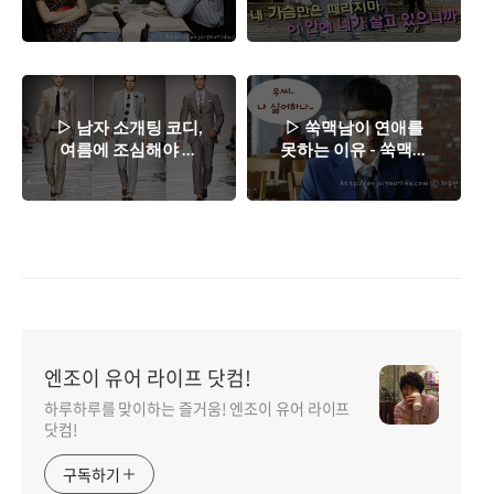
이 되지 않는 방법.
마음을 훔치는 말
▷ 남자 소개팅 코디,
▷ 쑥맥남이 연애를
여름에 조심해야 할
못하는 이유 - 쑥맥남
사항들.
필독 사항
엔조이 유어 라이프 닷컴!
하루하루를 맞이하는 즐거움! 엔조이 유어 라이프
닷컴!
구독하기