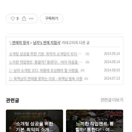
3
구독하기
'
- 연애의 정석
>
남자's 연애 지침서
' 카테고리의 다른 글
2014.09.14
소개팅 성공을 위한 기본, 최악의 소개팅이 되지 않는 방법.
(2)
2014.09.14
느끼한 작업멘트, 통할까? 통한다! - 여자 마음을 훔치는 말
(3)
2014.08.03
▷ 남자 소개팅 코디, 여름에 조심해야 할 사항들.
(0)
2014.07.13
▷ 쑥맥남이 연애를 못하는 이유 - 쑥맥남 필독 사항
(4)
관련글
관련글 더보기
소개팅 성공을 위한
느끼한 작업멘트, 통
기본, 최악의 소개팅
할까? 통한다! - 여자