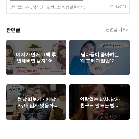
2014.07.01
연락없는 남자, 남자친구로 만드는 방법 없을까?
(0)
관련글
관련글 더보기
여자가 먼저 고백 후,
남자들이 좋아하는
'변해버린 남자'. 어떻
'애프터 거절법' 3가
게 해야할까?
지.
썸남 떠보기 - 이 남
연락없는 남자, 남자
자, 내 남자 맞을까?
친구로 만드는 방법
썸남의 마음을 확인
없을까?
하고 내꺼 만들기.