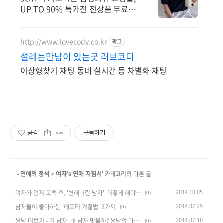
UP TO 90% 특가전 전상품 무료배
송으로 부담없이!
http://www.lovecody.co.kr
광고
설레는만남이 있는곳 러브코디
이상형찾기 채팅 동네 실시간 등 차별화 채팅
공감
구독하기
'
- 연애의 정석
>
여자's 연애 지침서
' 카테고리의 다른 글
2014.10.05
여자가 먼저 고백 후, '변해버린 남자'. 어떻게 해야할까?
(0)
2014.07.29
남자들이 좋아하는 '애프터 거절법' 3가지.
(0)
2014.07.10
썸남 떠보기 - 이 남자, 내 남자 맞을까? 썸남의 마음을 확인하고 내꺼 만들기.
(0)