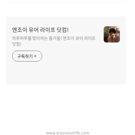
엔조이 유어 라이프 닷컴!
하루하루를 맞이하는 즐거움! 엔조이 유어 라이프
닷컴!
구독하기
인기포스트
www.enjoiyourlife.com