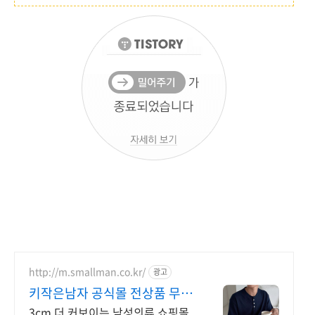
http://m.smallman.co.kr/
광고
키작은남자 공식몰 전상품 무료
배송
3cm 더 커보이는 남성의류 쇼핑몰,