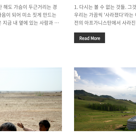
각만 해도 가슴이 두근거리는 경
1. 다시는 볼 수 없는 것들. 
마음이 되어 미소 짓게 만드는
우리는 가끔씩 '사라졌다'라는 
 지금 내 옆에 있는 사람과 함
전의 아프가니스탄에서 사라진
 어느 날 우연히 마주하게 된 일
이라크의 문화재 파괴. 더 가까
행을 통해 마주하게 된 멋진 풍경
서 처참하게 쓰러져가는 모습을
Read More
가가 그 곳, 그 장면에 대한 이야
문)'을 떠올릴 수도 있다. 인
쿵쾅거리며 가슴 두근거릴 수 있
아가는 우리들의 호기심을 자극
다. 세상에는 잘 알려진 관광
준다. 그러나 그것들은 인간에 
 그에 걸맞는 '감동'이나 '기
불가항력의 힘에 의해서 사라져
다. "나쁘지 않았어"라는 말은 들
다. '사라져가는 것들'을 보존
만 해도 즐거워"라는 말을 듣기가
있지만, "결국, 언젠가는 사라
 한편으로는, '기대하지 않았던
것들이 있다. '끝내는 사라져 버
산'이라는 슬프면서도 장엄한 느