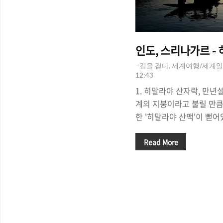
인도, 스리나가르 -
- 길을 걷다, 세계여행/세계일
12:43
1. 히말라야 산자락, 만년
계의 지붕이라고 불릴 만큼
한 '히말라야 산맥'이 뻗어
통하는 관문이라고 하면 '네
데, 이는 산을 좋아하는 사
Read More
푸르나 트래킹', 세계 최고
스트' 등정을 네팔에서 시
만, 히말라야 산맥은 서쪽
동쪽으로는 네팔과 부탄을
에 이르기까지 장대하다. 
때, 히말라야의 깎아 지를