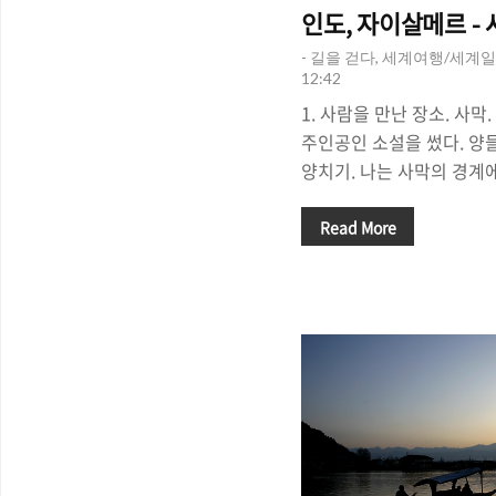
인도, 자이살메르 - 
- 길을 걷다, 세계여행/세계일
12:42
1. 사람을 만난 장소. 사막
주인공인 소설을 썼다. 양
양치기. 나는 사막의 경계에
했다. 나는 그의 소설을 읽
가 있을까'라는 의구심을 품
Read More
오아시스에서 어린 양치기
생각지 못했다. 어린 양치
막대를 들고 있었고, 그것
있는 듯 했다. 소설 속의 
행이 오아시스를 떠날 때,
가와 무언가를 부탁했지만 
다. 부탁을 들어주는 것이 
은지 알 수 없었다. 우리는.