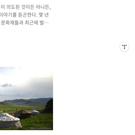
그것이 의도된 것이든 아니든,
이야기를 듣곤한다. 몇 년
 문화재들과 최근에 벌어진
운 이야기로는, 불길 속에
 보여주었던 '숭례문(남대
류가 지나온 흔적은 지금을 살
하기도 하며, 많은 영감을
의해서, 혹은 '자연'이라는
버리는 경우가 있기도 하
하기 위한 노력은 계속되고
져 버릴 것"이라고 불리는
릴, 인류가 남긴 위대한 유
..