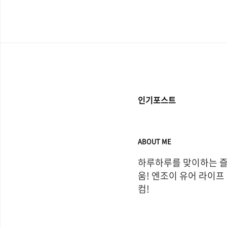
이 덮여 있었지만 그 아래
느낄 수 있었다. 따뜻한 햇.
인기포스트
ABOUT ME
하루하루를 맞이하는 
움! 엔조이 유어 라이프
컴!