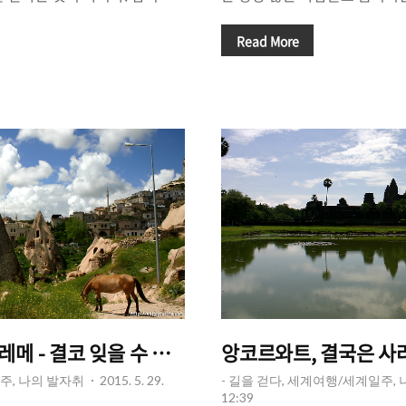
산맥'의 중앙을 관통하는 길에
문에 많은 여행자들이 모이는 것
'와 볼리비아 '라파스'. 해발고
이 '방콕'에 있다. 저렴한 물가
Read More
푸노(Puno)'에는 세계에서 가장
다양한 볼 거리와 먹거리, 그리
(Lake Titicaca)'가 있고,
수도이자 동남아에서 가장 역
데스 산맥을 가로질러 가다보면
꼽히는 '방콕'은 우리나라를 비
 걸쳐 형성된 대도시, 세계에서 가
행자들이 찾는 곳이다. 방콕의 전
apital/행정 수도)'인 '라파스
으로 형성된 시가지에는 초고층
날 수 있다. 남미 최고의 볼 거리로
즐비해 있어 현대적인 모습을 보
ucc..
몰의 번잡함과 현란한 네온사인
쪽에 위치한 구시가(Old city)..
메 - 결코 잊을 수 없는, 내 인생의 명장면.
앙코르와트, 결국은 사라
주, 나의 발자취
2015. 5. 29.
- 길을 걷다, 세계여행/세계일주,
12:39