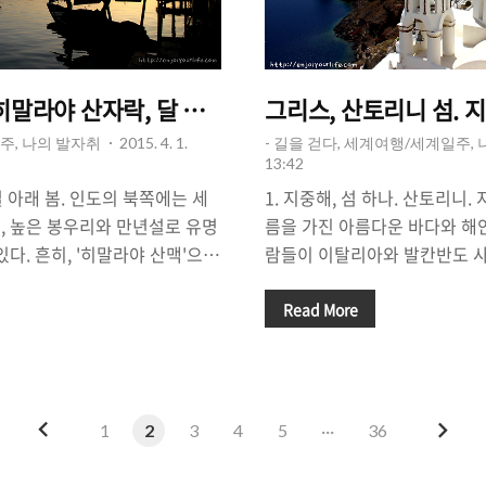
 히말라야 산자락, 달 호수 위에서 봄을 보았다.
그리스, 산토리니 섬. 
주, 나의 발자취
2015. 4. 1.
- 길을 걷다, 세계여행/세계일주,
13:42
설 아래 봄. 인도의 북쪽에는 세
1. 지중해, 섬 하나. 산토리니.
, 높은 봉우리와 만년설로 유명
름을 가진 아름다운 바다와 해안
있다. 흔히, '히말라야 산맥'으로
람들이 이탈리아와 발칸반도 사
팔(Nepal)'을 생각하게 되는
(Adritic Sea)'를 품고 있
람이라면 누구나 알 법한 '안나
유명한 '두브르브니크(Dubrovn
Read More
(最高)의 산이라 불리는 '에베레
港)으로 잘 알려진 스플리트(Spl
작하기 때문일지도 모른다. 하지
리안 해'와 그 주변의 도시가 
으로는 타지키스탄과 파키스탄,
리스와 터키 사이에 있는 '에게 해
 지나 중국 운남성의 차마고도
우리에게 낯설게 느껴지기도 한
이
다
1
2
3
4
5
···
36
'봄'이라고 부르는 계절이 왔을
화'나 '로마인이야기'와 같은 책
전
음
 듯한 봉우리에는 여전히 만년설
몇 섬들은 우리들에게 '신비스