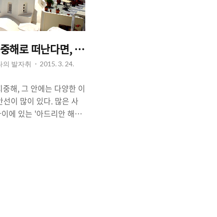
지중해로 떠난다면, 가볼 만 한 곳 - 아름다움과 낭만은
 나의 발자취
2015. 3. 24.
 지중해, 그 안에는 다양한 이
선이 많이 있다. 많은 사
이에 있는 '아드리안 해
는 크로아티아, 특히 성벽 걷기로
ik)'를 비롯하여, 미항(美
it)를 찾기도 한다. '아드
잘 알려진 것과는 다르게 그
(Aegean Sea)'는 다소
다. 심지어, '고대그리스신
에 등장하는 '에게 해'의 몇
러움'을 전하기까지한다. 하