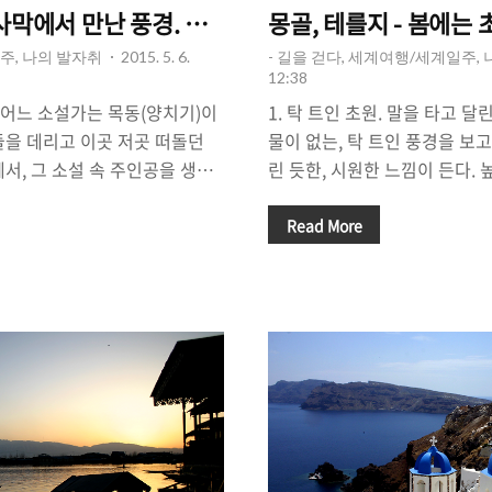
사막에서 만난 풍경. 사람들.
몽골, 테를지 - 봄에는 
주, 나의 발자취
2015. 5. 6.
- 길을 걷다, 세계여행/세계일주,
12:38
. 어느 소설가는 목동(양치기)이
1. 탁 트인 초원. 말을 타고 
들을 데리고 이곳 저곳 떠돌던
물이 없는, 탁 트인 풍경을 보
서, 그 소설 속 주인공을 생각
린 듯한, 시원한 느낌이 든다. 
고 또 읽었지만, '지금도 양치기
늘어선 아파트 속에서 살아가는
고 있었다. 사막 여행, 사막의
가슴이 탁 트이는 장소, 멋진 
Read More
들을 만날 수 있을 것이라고는
생각이 자리잡고 있다. 산과 바
기들은 흙먼지를 뒤집어 쓴 채
은 초원, 벌판에서 말을 타고 
을 그들의 운명으로 받아들이고
경험이 될 수 있다. 넓게 펼쳐진
양치기와는 달랐다. 내가 속한 일
달리는 상상만으로도 마음이 설
 양치기 소년 몇몇이 나에게 다
국립공원에 위치한 지평선 저 
나는 그 부탁을 들어줄 수 없었
을 타고 달리다보면, 말과 내가
옳은지, 들어주지 않는 것이 옳
긴 느낌이 든다. △ 몽골의 '테를
.
하는 '몽골'의 ..