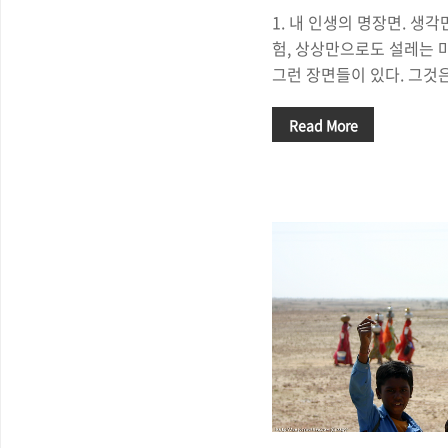
1. 내 인생의 명장면. 생
험, 상상만으로도 설레는 
그런 장면들이 있다. 그것은
께 했던 장면일 수도 있고,
상 속의 한 장면, 혹은 여
Read More
의 하나일 수도 있다. 누군
기를 꺼냈을 때, 심장이 
다면 우리는 행복한 사람이
명소가 많지만, 모든 명소가
쁨', '설렘'을 주지는 않는
을 수 있을지언정, "상상
쉬운 것은 아니다. 하지만
곳'에서 우리는 ..