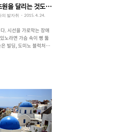
초원을 달리는 것도 좋다.
 나의 발자취
2015. 4. 24.
달린다. 시선을 가로막는 장애
고있노라면 가슴 속이 뻥 뚫
높은 빌딩, 도미노 블럭처럼
 우리들의 머릿속 한켠엔
풍경을 찾아 떠나고 싶다는
다도 좋지만, 봄에는 드넓
달리는 것도 즐겁고 유쾌한
 초원, 그곳에서 말을 타고
렌다. 몽골의 초원. 테를지
끝까지 펼쳐진 초원에서 말
 하나되어 대지의 품에 안
지(Terelj)'는 우리가 생각