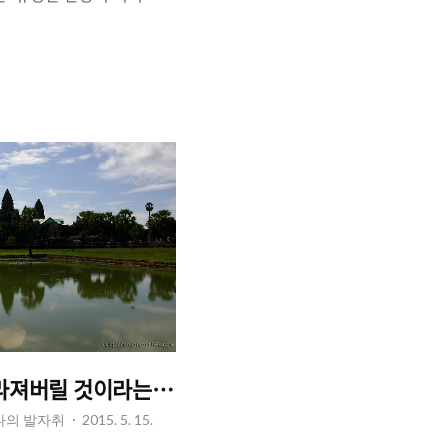
과는 조금 다른, 그런 곳
, 고대 문화 유적을 비롯한
고 화려한 밤문화. 태국의
동적이면서 화려한 도시로
롯한 전 세계에서 많은 여
철(지상철, BTS)을 중심
 빌딩과 복합 쇼핑몰들이
여주고 있다. 한편, 쇼핑
을 벗어난 지역, 중심가 서
져버릴 것이라는 '인류의 걸작' - 캄보디아, 시엠립.
 나의 발자취
2015. 5. 15.