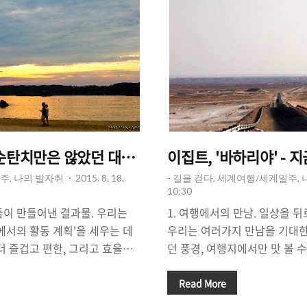
마도 캠핑 여행 - 순탄치만은 않았던 대마도(쓰시마) 캠핑.
이집트, '바하리야' - 
주, 나의 발자취
2015. 8. 18.
- 길을 걷다, 세계여행/세계일주,
10:30
들이 만들어낸 결과물. 우리는
1. 여행에서의 만남. 일상을 뒤
에서의 활동 계획'을 세우는 데
우리는 여러가지 만남을 기대한
더 즐겁고 편한, 그리고 효율적
던 풍경, 여행지에서만 맛 볼 수
계획'은 '계획을 짜는 것' 그 자
에서 만나게 될 사람들에 대한 
움을 준다. 그렇지만 한편으로
한 기대는 여행을 더욱 즐겁고,
Read More
잘 짜놓고도 여행이 계획대로 되
가득 찬 여행에서는 많은 것들