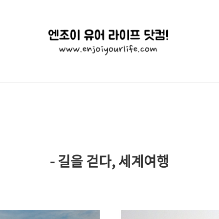
엔
조
이
유
어
라
이
- 길을 걷다, 세계여행
프
닷
컴!