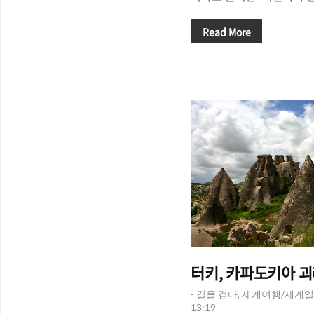
등뼈라고 불리는 '안데스 
위치한 두 도시, 페루 '푸노
Read More
도 약 3800m에 위치한 '
높은 곳에 위치한 호수 '티티카카
티티카카 호수를 거쳐 안
높이 약 3600-4100m에
장 높은 곳에 위치한 '수도(C
(La Paz, 라파즈)'를 만
꼽히는 '마추픽추(Machu P
터키, 카파도키아 괴레
- 길을 걷다, 세계여행/세계일
13:19