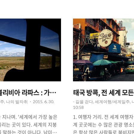
두에 두기도 한다. 많은 사람들
수 있지만, 그 중에서도 가장 
일 뿐", 언제나 계획은 바뀔
일'이 아닐까? 내가 평소에 만
두어야 한다. 여행에서는 계획과
과의 만남. 여행은 우리들을 좀
마련이다. 만약, 여행지에서 모
람으로 만들어주는 힘이 있기에
러맞는다면, 모든 일들이 생각했
자신을 되돌아보게 하는 동시에
 여행의 묘미는 줄어들 지도 모
만들어 주기도 한다. 우리는 
에 맞닥..
가질 수 있는 것이다. 2..
 볼리비아 라파스 : 가끔은 잠시 스쳐 지나갔던 풍경이
태국 방콕, 전 세계 모
주, 나의 발자취
2015. 6. 30.
- 길을 걷다, 세계여행/세계일주,
10:58
을 지나며. '세계에서 가장 높은
1. 여행자 거리. 전 세계 여행
울리는 곳이 있다. 세계의 지붕
계 곳곳에는 수 많은 관광 명소
를 말하는 것이 아니다. 남미의
은 항상 많은 사람들로 붐비지만