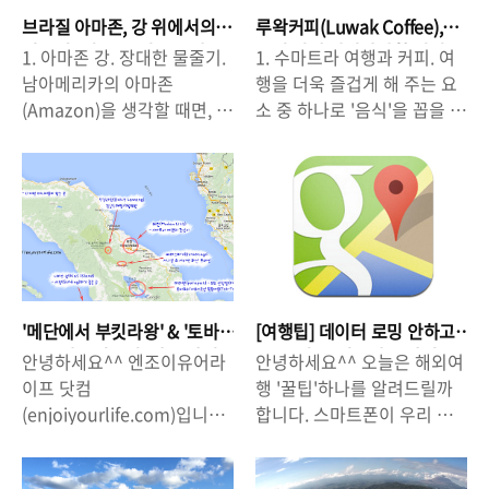
브라질 아마존, 강 위에서의
루왁커피(Luwak Coffee),
일주일 -잊을 수 없는 순간,
죽기 전에 마셔봐야할 커피?
1. 아마존 강. 장대한 물줄기.
1. 수마트라 여행과 커피. 여
친구들.
- 인도네시아 여행에서 만난
남아메리카의 아마존
행을 더욱 즐겁게 해 주는 요
루왁.
(Amazon)을 생각할 때면, 우
소 중 하나로 '음식'을 꼽을 수
리는 큰 나무들과 수풀이 뒤
있다. 어떤 지역을 여행할 때,
엉킨 아마존 열대 우림을 생
그 지방의 유명 먹거리를 제
각하곤 한다. 그리고 많은 사
대로 맛볼 수 있다는 것, 어떤
람들이 '아마존 여행'은 '아마
음식의 '참맛(true taste)'을
존 열대 우림, 밀림 속으로 들
느낄 수 있다는 것이 여행이
어가는 여행'이라고 생각하기
주는 큰 즐거움이라고 할 수
도 한다. 하지만, 나는 '밀림
있는 것이다. 커피를 즐기는
속으로' 들어가는 것이 아닌,
사람들이 많아진 요즘, '커
'메단에서 부킷라왕' & '토바
[여행팁] 데이터 로밍 안하고
'아마존 강 물줄기'를 따라 가
피'로 유명한 곳을 여행하면
호수/사모시르섬' 가는 방법
'구글 지도' 이용하는 방법
안녕하세요^^ 엔조이유어라
안녕하세요^^ 오늘은 해외여
는 여행길을 선택했다. 거대
서 '커피 한 잔'마시며, 빠듯한
- 인도네시아 여행
이프 닷컴
행 '꿀팁'하나를 알려드릴까
하다기보다는 '장대하다'라는
여행 일정 속에서도 여유를
(enjoiyourlife.com)입니다.
합니다. 스마트폰이 우리 생
말이 어우릴 법한 '아마존
가지는 것이 자연스러운 것이
여행을 하는 데 있어서, 여행
활에 필수품이 되었는데요,
강'의 안데스 산맥에서 흘러
되기도 했다. 아프리카와 중
지에 대한 정보를 어느정도
'여행'에 있어서도 예외는 아
나오는 물줄기에서부터 아마
남미를 중심으로한 세계 각지