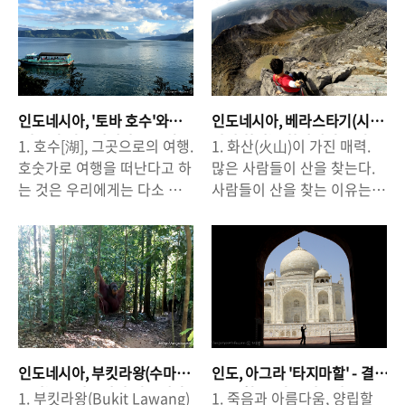
알고 있으면 여행하는 데 많
닌 것 같습니다. 여행을 하면
존 강 최대 도시 '마나우스
에 유명 커피 재배지가 있지
은 도움이 됩니다. 특히, '이동
서 스마트폰을 다양하게 활용
(Manaus)'에 이르는 강 위에
만, 인도네시아 '수마트라섬
방법'이나 '여행 경로'에 대한
할 수 있는데요, 사진을 찍는
서, 나는 강과 함께 살아가는
(Sumatra Island)'또한 커피
정보를 미리 알아두면 시간도
것 말고도 '길찾기', '지도
사람들을 만났고, 나와 비슷
(Coffee)로 유명한 곳이다. 우
절약할 수 있고, 여행 계획을
(Map)' 기능을 아주 유용하게
한 길을 걷고 있는 여행자들
리에게는 '만델링 커피
짜는 데 많은 도움이 되죠^^
쓸 수 있죠. 제 주변 사람들 중
을 만났다. 그리고, 그 어디에
(Mandheling Coffee)'로 잘
인도네시아, '토바 호수'와
인도네시아, 베라스타기(시
인도네시아 '수마트라섬' 여
에서는 여행지에서 '지도(구
서도 볼 수 없는 멋진 풍경들
알려진 수마트..
'사모서 섬' - 칼데라 호수의
바약 화산) - 화산에서 느끼
1. 호수[湖], 그곳으로의 여행.
1. 화산(火山)이 가진 매력.
행을 계획하고 있는 분들을
글 지도, Google Maps)'기능
종결.(Lake Toba &
는 즐거움.
도 만날 수 있었다. △ ..
호숫가로 여행을 떠난다고 하
많은 사람들이 산을 찾는다.
위해 '메단(Medan City)'를
을 이용하기 위해 '데이터 로
Samosir Island) : 수마트라
는 것은 우리에게는 다소 낯
사람들이 산을 찾는 이유는
중심으로 한, 북 수마트라 여
밍'을 한다는 사람들을 더러
여행
선 일처럼 느껴질 수도 있다.
다양하지만, 흔히들 '산'은 우
행 정보를 조금이나마 공유하
볼 수 있었는데요, '데이터 로
그것은 우리나라에는 자연 발
리에게 많은 것을 주고, 느끼
고자 합니다. 수마트라지역
밍'을 하지 않고도 '구글 지
생적으로 생겨난 호수 중, 크
게 해 준다고 말한다. '화산'이
(북수마트라)지역은 물가가
도'를 이용할 수 있다는 사실
기가 큰 호수를 찾기가 어렵
라고 불리는 산은 전 세계 어
상당히 저렴한 편이라서, 여
을 알고 있었나요? 해외 데이
기 때문일 수도 있고, 산과 바
디를 가든 '명소'로 꼽힌다. 우
행을 하는 데 있어서 금전적
터로밍이 하루에 9천원 인데
다 여행에 익숙해서 일지도
리나라의 대표적인 화산인 제
으로 큰 부담이 없는 지역인
요, 3일, 4일 여행을 하는 것
모른다. 그래서일까, '호수'가
주도 '한라산'은 우리나라의
데요, 이런 곳에는 항상 '여행
이라면 큰 부담이 안 될지도
있는 곳으로 여행을 떠난다고
관광 명소일뿐만 아니라 제주
자'들을 상대로 바가지를 씌
모르지만, 1주일, 10일, 15일
인도네시아, 부킷라왕(수마
인도, 아그라 '타지마할' - 결
하는 것은, 이국적인 느낌과
도가 '세계 7대 자연 경관'에
우려는 사람들이 꼭 있기 마
씩 여행을 하게되면 사실 은
트라) - 오랑우탄과 정글에서
코 놓칠 수 없는 아름다움.
1. 부킷라왕(Bukit Lawang)
1. 죽음과 아름다움, 양립할