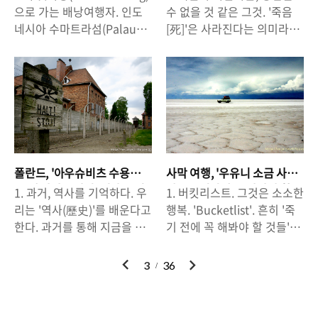
함께 '휴양'의 뉘앙스가 강하
선정된 것의 핵심이라고 할
볼 수 있는 것들.
련입니다. 모르면 당하고, 알
근히 ..
으로 가는 배낭여행자. 인도
수 없을 것 같은 그것. '죽음
게 느껴지기도한다. 그리고
수 있다. 또한, 마찬가지로 화
아도 ..
네시아 수마트라섬(Palau
[死]'은 사라진다는 의미라고
왠지 키 큰 나무들로 둘러싸
산 폭발로 생겨난 섬 '울릉
Sumatra). 수마트라섬의 북
할 수 있다. 우리가 살고 있는
인 호젓한 분위기가 감도는
도'와 '독도'도 많은 사람들이
쪽, '북 수마트라'라고 불리는
이 세상과의 결별은 어쩌면
호숫가와 아침 물안개를 연상
찾는 곳이다. 사람들이 '화
곳의 정글에는 '오랑우탄'이
'아름다움'의 종결이라고 말
케 하기도 한다. 어쩌면, '낭만
산'활동으로 인해 생겨난
살고 있다. 수마트라섬에서
할 수 있을지도 모른다. 그러
적'인 느낌이 든다고 할 지도
'산'을 명소라고 부르며, 찾아
가장 큰 도시, '메단
나 한편으로는 누군가의 '죽
모르겠다. 조용히, 쉴 곳이 필
가는 이유가 뭘까? 아마도, 화
(Medan)'에서 승합차를 타고
음'으로 인해서, '아름다움'의
요할 때. 호수를 찾는 건 어떨
산에서는 '산이 살아 있다'는
세 시간 남짓이면 닿을 수 있
극치를 보게되는 경우가 더러
까? △ 조용히 쉬고 싶은 마음
느낌을 받을 수 있기 떄문일
는 '부킷라왕'이라는 작은 도
있다. 많은 사람들이 '사후 세
이 일 때, 호수를 찾는 것은 어
지도 모른다. 제주도의 한라
폴란드, '아우슈비츠 수용
사막 여행, '우유니 소금 사
시에는 세계 각지에서 온 배
계'에 대한 믿음, 어쩌면 먼 과
떨까? 드넓은 호수를 바라보
산이 死화산이라고 말하지만,
소'에 가다. - 과거, 역사를 기
막' - 죽기전에 꼭 가봐야 할
1. 과거, 역사를 기억하다. 우
1. 버킷리스트. 그것은 소소한
낭여행자들이 모인다. 그들은
거에 살았던 사람들은 사후
억하라.
그곳.
며, 시시각각 ..
아직도 그곳엔 '..
리는 '역사(歷史)'를 배운다고
행복. 'Bucketlist'. 흔히 '죽
'오랑우탄'을 만나기 위해 부
세계에 대한 강한 믿음을 가
한다. 과거를 통해 지금을 바
기 전에 꼭 해봐야 할 것들'이
킷라왕을 찾는 것이다. 부킷
지고 있었을 지도 모른다. 고
라보고, 미래를 준비한다고
라는 의미로 쓰인다. 새해가
라왕에 도착한 배낭여행자들
대 국가의 권력자들은 죽음과
말하기도 한다. 전 세계 수 많
되면 꼭 해야할 일들을 생각
이
다
3
36
은 정글로 향한다. 부킷라왕
관련된 의식을 화려하게 거행
은 국가들은 지금에 이르기까
하며 적어 놓듯이, 우리는 인
전
음
은 대도시 메단에서 멀지 않
했고, 죽은 이를 위해 '아름다
지 긍정적이든 부정적이든 관
생이 끝나기 전에 꼭 하고 싶
은 곳이지만, 그곳까지 가는
운 건축물'을 남기기도 했다.
계를 맺어왔고, 서로간에 얽
은 것들을 가슴 속에 담아두