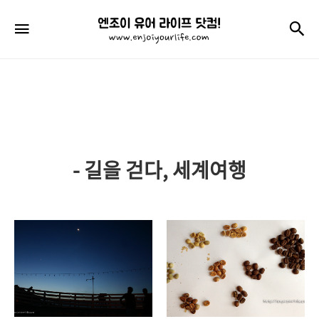
엔
검
메뉴
조
이
유
어
라
- 길을 걷다, 세계여행
이
프
닷
컴!