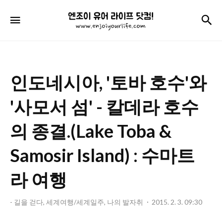
엔
검
메뉴
조
이
유
인도네시아, '토바 호수'와
어
라
'사모서 섬' - 칼데라 호수
이
의 종결.(Lake Toba &
프
Samosir Island) : 수마트
닷
컴!
라 여행
- 길을 걷다, 세계여행/세계일주, 나의 발자취
2015. 2. 3. 09:30