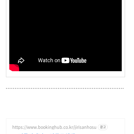
https://www.bookinghub.co.kr/jirisanhosu
광고