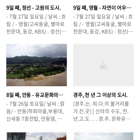
9일 째, 정선 - 고원의 도시.
9일 째, 영월 - 자연이 어우
러진 곳.
- 7월 27일 일요일 / 날씨 : 흐
- 7월 27일 일요일 / 날씨 : 흐
림 / - 영월(고씨동굴, 별마로
림 / - 영월(고씨동굴, 별마로
천문대, 동강, KBS) - 정선(정
천문대, 동강, KBS) - 정선(정
선 아우라지) - 양양(낙산해수
선 아우라지) - 양양(낙산해수
욕장) [ 정선은. 고원.의.도시
욕장) [ 영월은 자.연.과 함.께.
다 ] [ 정선 아리랑. . . 아우리
한다 ] [ 강.과. 산.과. 별.과.
지의 고장 . . . . . . 고원위의
동.굴. . . . 그 리 고 . . . 사.람.
도시. ] -정선에 정선아우라지
들. . . ] - 고씨동굴에 들어갔
를 찾으러 갔어. 정선으로 가
어. 고씨동굴이 왜 고씨 동굴
는 길은. 상쾌했어. 강원도의
이냐고? 옛날, 임진왜란때. 고
산들을 넘으며. 맑은공기를
씨들이 동굴로 피난와서 살았
8일 째, 안동 - 유교문화의
경주, 천 년 그 이상의 도시.
마셨지. 겹겹이 둘러쌓인 산
다고, 고씨동굴이래. 그, 후에
중심.
- 7월 26일 토요일/ 날씨 : 맑
[경주.는. 최.다.의 볼거리를
들이.강을에워싸고 있었어.
도 쭉- 피난처가 되었다지. 엄
음/ - 안동(하회마을,부용대,
가.진.곳] [ 신라의 수도, 천.
그리고. 도로가엔. 해발고도
청길고. 추웠어. 그리고. 세월
신세동 7층전탑, 안동댐, 도산
년.고.도 . . . 경.주. 문화유산
가표시되어있었어. 고원의.도
의 힘으로.만들어진. 작품들
서원, 이육사문학관) - 봉화
이 곳.곳.에 산재해 있는 땅 ] -
시. 정선.아우라지에가니. 정
은. 멋있었어. - 별마로 천문
(폭우로 고립) [ 안동은 한.국.
이견대에 올라 대왕암을 바라
선아리랑이.울려퍼지고있었
대에 올라 영월시내를 보았