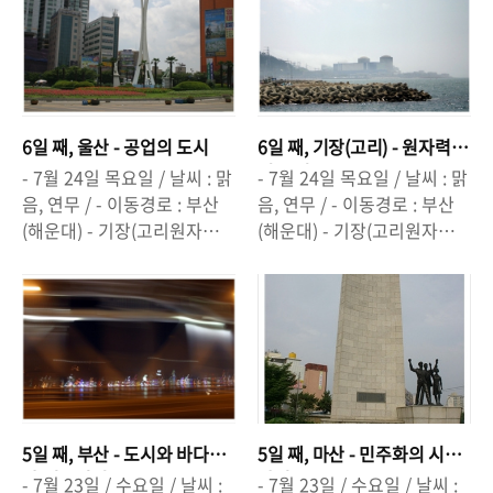
적. 문.화.와 유.교.가 살아.있.
보았어. 바다 한가운데서 신
어. 정.선.아.라.리. 우리나라.
어. 비록, 밤이 아니라서 별은
다.] [ 하회마을 . . . "가장 한
라를 지켜 준다는 대왕암. 이
아리랑의.최고봉.
보지 못했어도, 날씨가 흐리
국적인 곳을 가 보고 싶다" -
젠, 신라는 대한민국이 되었
고 안개가 껴서 잘은 못봤지
엘리자베스여왕 도산서원 . . .
으니,독도를 지켜주세요!△
만, 별마로에서 본 영월은, 아
유교정신의 결정체. 애국.저.
이견대에서 바라본 대왕암. -
담하고. 이뻣어 동강이 휘감
항.시.인 . . . 이.육.사. 통일신
석굴암.앞에서.오묘한 미소를
아 돌고, 서강..
6일 째, 울산 - 공업의 도시
6일 째, 기장(고리) - 원자력
라 전탑들. . . 안동.댐. . 안동
보았어. 오묘한 미소와,주변
의 도시.
- 7월 24일 목요일 / 날씨 : 맑
- 7월 24일 목요일 / 날씨 : 맑
을 안개의 도시로 만든 장본
의 부조들의 다양한 모습. 그
음, 연무 / - 이동경로 : 부산
음, 연무 / - 이동경로 : 부산
인. ] - 하회마을에 가서 부용
치만,일본놈들 이 망쳐놓은
(해운대) - 기장(고리원자력발
(해운대) - 기장(고리원자력발
대에 올랐어. 영국 엘리자베
석굴암이었지. 아! 석굴암.△
전소) - 울산 - 경주(대왕암,
전소) - 울산 - 경주(대왕암,
스여왕이 찾았다던 하회마을.
석굴암이 모셔져 있는 석조건
정견대, 감은사지) [울산은 공
정견대, 감은사지) [기장.엔.
내가, 초.중학교때 왔던 거랑
물.석굴암 내부는 사진 촬영
업의 중.심.지.다] [ ...태화강
바다.안.개.가.피어난.다] [ 우
다름없었지. 바뀐게 있다면,
금지! - 불국사에 갔어. 경주 =
이 흐르는 공업도시. 그렇지
리나라 최초의 원자력 . . . . . .
옛날보다 상업주의에 찌들고
불국사? 청운교.백운교.연화
만 깨끗한 곳.] - 울산을 지나
고리원전. . .] - 고리 원자력발
있다는 사실.은 눈살을 찌푸
교.칠보교.3층석탑.다보탑.대
갔어. 울산에 공단견학을 와
전소에 가봤어. 비록, 국가 중
리게했어. 그래도. 한국적인
웅전.황금돼지..어릴 땐 몰랐
본 이후론 처음이었어. 공업
요시설이라서 안에 들어가지
가옥들. 주변환경과의 조화.
는데, 지금보니. 아름다웠어.
도시라는 걸 느낄 수 있었어.
는 못했지만, 홍보관을 둘러
강변 어귀에서의. 전..
신라 불교예술의. 결정판.△
5일 째, 부산 - 도시와 바다
5일 째, 마산 - 민주화의 시
그리고 태화강은 아름다웠어.
보고, 마을 어귀 방파제에서
연화교와 칠보교, 청운교와
가 어우러진 곳.
발점.
- 7월 23일 / 수요일 / 날씨 :
- 7월 23일 / 수요일 / 날씨 :