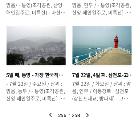
공원에서 낮잠을 자고, 다시
발전소를 바라보았고. 바다에
백운..
맑음/ - 통영(조각공원, 산양
맑음, 연무 / - 통영(조각공원,
길을 떠났지. 여담이지만, 구
서 피어나는 안개를 보았어.
해안일주로, 미륵산) - 마산
산양 해안일주로, 미륵산) -
미에 가면 수출탑을 볼 수 있
그 안개는 아마도, 우리가 지
(3.15의거탑) - 부산(낙동강
마산 (3.15의거탑) - 부산(낙
어. 수출 100만불을 기념하는
금 쓰고 있는 전기에 대한 댓
하구둑, 광안리, 해운대) [부
동강 하구둑, 광안리, 해운대)
탑이었던거 같아. 그것과 같
가일 거야.
산은. 야경이 아름답다] [ 바
[ 마산.은. 민주화의 시발점 ]
이, 이런 탑은 공업도시의 상
다가 있어 더, 아름다운 도시.
[그 때, 그 분들의 피와 열정,
징인것 같아.
] - 광안대교 위를 달렸어. 광
노력이 있었기에, 지금 이 자
안리 해수욕장에서 보는 광안
리에, 우리들이 자유를 느낄
대교의 야경은 아름답지. 하
수 있는 것이다.] - 마산 3.15
지만, 이번엔 광안대교 위에
의거 기념탑을 갔어. 왜냐고?
5일 째, 통영 - 가장 한국적
7월 22일, 4일 째. 삼천포-고
서 광안리해수욕장을 바라보
3.15의거가 4.19혁명의 불씨
인 멋을 가진 美港.
성
- 7월 23일 / 수요일 / 날씨 :
7월 22일 / 화요일 / 날씨 : 맑
았어. 그것조차 아름다운 광
가 되었기 때문이지. 3.15의
맑음, 농무 / - 통영(조각공원,
음, 연무 / 이동경로 : 삼천포
안리해수욕장! - 낙동강 하구
거 기념탑. 사실 난. 그 탑이
산양 해안일주로, 미륵산) -
(삼천포대교, 방파제) - 고성
둑을 보았어. 우리나라에서
언제 세워 진 줄 몰랐어. 그런
마산 (3.15의거탑) - 부산(낙
(상족암, 해안도로, 고성남산)
가장 큰 강인, 낙동강. 부산으
데, 그 탑은 1962년에 세워진
동강 하구둑, 광안리, 해운대)
- 통영(도산면 해안도로, 조각
이
다
256
258
로 가기 위해 하구둑을 지났
거래. 3.15의거가 일어나고
[통.영.은 가장 한국적인 멋을
공원, 강구안) -삼천포는 항.
전
음
지. 아, 드 넓게 펼쳐진 을숙
얼마 안 있어 그 탑을 세웠던
가진 美港.] [ 한국적인 항구
구.다. 삼천포 항.에서 바다를
도. 그리고 낙동강. 정말, 거대
거야. 그 정도로 그 정신을 그
의 미를 느끼다..' . . . 해산물
느끼다. - 삼천포 대교. 삼천