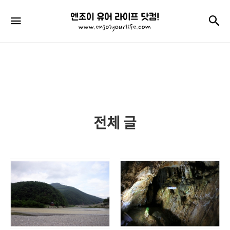
엔
검
메뉴
조
이
유
어
라
전체 글
이
프
닷
컴!