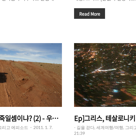
때, 혹은 알바생이 일한지 얼마
이지 않는 아마존의 밀림지대. 
끔은, 돈을 덜 받거나 혹은 더
르는 황토색의 비포장 도로. 
Read More
가 원래 받아야 하는 금액보다
촬영으로 보여주고 있는 것이었
당신은 어떻게 하는가?[비단 편의
색이다. 그리고 나무들이 그 
경우가 있을 수 있음을 염두해
한다. 2. TV에서 아마존에 관
서 더 받은 만큼만큼 돌려주는
면은 초록색으로 가득차 있었고,
 그 자리를 떠나는가? 그것을
이 솟아 있었다. 아마존 밀림
. 그 순간 양심이라는 도덕적
장 도로. 우리나라에서는 존재 할
있고, 모든 것은 당신이 판단해
는 잠깐동안 생각했다. 아마존
도로를 달리는 건 분명..
죽일셈이냐? (2) - 우유니 가는 길
Ep]그리스, 테살로니
 그리고 에피소드
2011. 1. 7.
- 길을 걷다, 세계여행/여행, 그
21:39