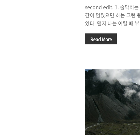
second edit. 1. 숨막
간이 멈췄으면 하는 그런 
있다. 왠지 나는 어릴 때 
네의 강둑 뒤에서 산 너머로
을은 참 아름다웠다. 강화도
Read More
다로 잠길 때, 그 때 마라
일주를 할 때, 울릉도에서 
그 모습은 정말 멋진 풍경
을 수 없던 풍경. 이 대로
바라 보고 싶을 정도로 아
집을 나서 충무로 역쪽으로
위에서 서서히 그 힘을 잃
물..