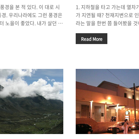
히는 풍경을 본 적 있다. 이 대로 시
1. 지하철을 타고 가는데 열차
풍경. 우리나라에도 그런 풍경은
가 지연될 때? 천재지변으로 인
부터 노을이 좋았다. 내가 살던 동
라는 말을 한번 쯤 들어봤을 것
 해가 질 때 바라보이는 그 노
런 말을 많이 들어 봤을 것이다
 마니산에 올라, 해가 서쪽 바
날일 수도 있고, 비가 억수같
Read More
보던 풍경은 정말 멋졌다. 울릉도
날일 수도 있다. 아니면, 엄청난
해가 지는 모습을 바라볼 때도,
다. 요즘은, 엘리뇨, 라니냐라
이었다. 내 사진기에 절대로 담
다고 이곳 저곳에서 말들이 많
 시간이 멈춰서 한 없이 그 풍경을
피해는 우리들이 얼마든지 겪을
름답던 풍경. 가끔씩 해질녘에
다. 하지만, 우리가 정당하게 
 가다보면, 태양은 도시의 건물
통수단이, 제 시간에 좀더 빠르
어가고, 강렬한 주황빛이 세상을
지불했는데, 천재지변으로 발길
하고 저러지도 못하고. 우리는 그