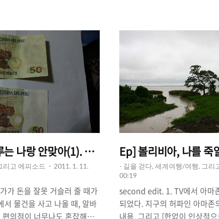
비의 장소를 휘감고 있었다. 빗
한 여행객을 만났다. 내가 한달
나와 땅 위에 떨어지기 시작했
에 가면 좋을지 추천 좀 해줘. 
. 사람들은 우왕좌왕 갈피를 못
일정은 15일. 중국에서 한국,
곡 아래로 가는 셔틀 버스를 타
로 간다. 중국, 일본과 비교했
추의 입구는 더욱 더 혼란스러
것이 있는 것. 과연 무엇일까를
간의 비가 내 몸을 적..
히 서울은 보는 것이고, 경주, 
제주를 ..
페루는 나랑 안맞아(1). 환전 사기 당하다
Ep] 볼리비아, 나를 죽
 그리고 에피소드
2011. 1. 11.
- 길을 걷다, 세계여행/여행, 그
00:19
끔 누군가가 돈을 잘못 거슬러 줄 때가
second edit. 1. TV에서
에서 물건을 사고 나올 때, 알바
되었다. 지구의 허파인 아마존
는 편의점이 너무나도 혼잡해서
내용. 그리고 [한없이 인상적으