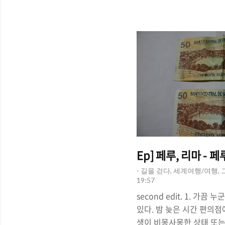
라갔지만 옅은 구름들이 신
방울이 구름들 사이헤집고 
고, 마추픽추는 폐쇄되었다
잡고 있었고, 수백 미터 협
려는 사람들 때문에 마추픽
워 보였다. 나는 걸었다. 약
Ep] 페루, 리마 - 
- 길을 걷다, 세계여행/여행,
19:57
second edit. 1. 가
있다. 밤 늦은 시간 편의점
생이 비몽사몽한 상태 또