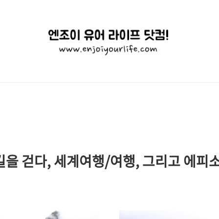
엔
조
이
유
어
라
이
 길을 걷다, 세계여행/여행, 그리고 에피
프
닷
컴!