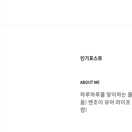
지, 프랑스 사람인지, 미국
이 모호할 때가 있다...
인기포스트
ABOUT ME
하루하루를 맞이하는 
움! 엔조이 유어 라이프
컴!