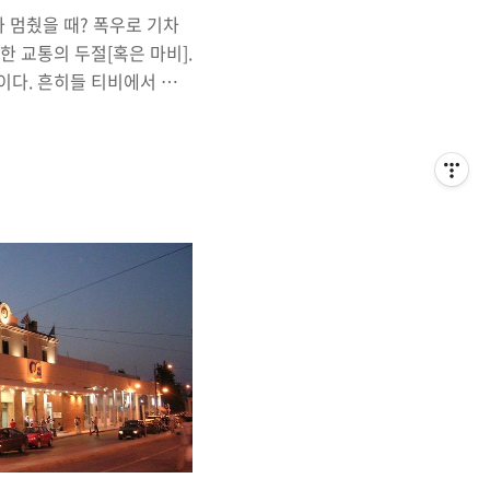
가 멈췄을 때? 폭우로 기차
한 교통의 두절[혹은 마비].
이다. 흔히들 티비에서 그
. 태풍이 휘몰아 치던 어느
이 쏟아지는 장마철의 어느
 폭설로 인한 것일 수도 있
고 해서 기상이변이 속출한
다. 그런 기상이변으로 인한
 수가 있다. 피해를 겪는
돈을 지불하고 이용하는 교
고, 편하게 가르고 가격을
이 묶일 때? 이러지도 못
..