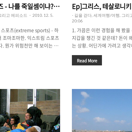
즈 - 나를 죽일셈이냐? (1), 데스로드 자전거 투어
 그리고 에피소드
2010. 12. 5.
- 길을 걷다, 세계여행/여행, 그
20:06
 스포츠(extreme sports) - 하
1. 가끔은 이런 경험을 해 봤을 
더 조마조마한. 익스트림 스포츠
지갑을 챙긴 것 같은데? 돈이 
다. 뭔가 위험천만 해 보이는 그
는 상황. 어딘가에 가려고 생각
그 사람들은 인터뷰를 할 때마다
돈이 모자랄 경우. 가깝게는 지
 기분 끝내주죠. 우리 주변을 둘
통카드 충전을 안해서 돈이 모
Read More
는 사람들이 많다. 어떤 사람들
서 주머니를 뒤져보니 돈이 모자
 그런 무모해 보이는, 자칫하면
경험한 일이다. 1회용은 1500
런것들을 즐기고 있는지. 하지
지하철을 타지 못했다고 한다]
 묘한 매력이 있다고 생각된다.
를 끊기 위해 줄을 서 있다보면
 함부로 도전 할 수 없는 것을
요청하는 사람들을 종종 만난다.
 익스트림 스포츠를 하면서 느
을 하는 사람에게 소액의 돈을 
 확실한 것은 익스트림 스포츠
람의 손안에 수 많은 동전과 지
이 썩 좋지는 않았다. ..