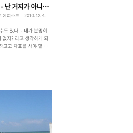
Ep]그리스, 테살로니키 - 난 거지가 아니에요. 여행자라구요!
리고 에피소드
2010. 12. 4.
수도 있다. - 내가 분명히
왜 없지? 라고 생각하게 되
하고고 차표를 사야 할 때,
하철을 타려고 하는데, 교
자라고, 현금을 가진게 없어
랄 때.[내 친구가 실제로
원 인데, 천원밖에 없어서
 가끔씩 기차역에서 기차표
, 차비가 없다면서 도움을
 예전에 한 번은 그런 말
준 적이 있다.[그런데 그 사
폐가 있는 것을 보고, 기분