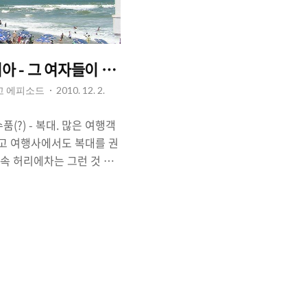
리아 - 그 여자들이 소매치기 였다니!
리고 에피소드
2010. 12. 2.
필수품(?) - 복대. 많은 여행객
리고 여행사에서도 복대를 권
 속 허리에차는 그런 것 말
같았다. 나는 첫 배낭여행
 그 외의 여행에서 복대를
대를 차면 불편하다고 느껴
 이제는 소매치기들이 모든
 알고 복대를 노린다는 말
신뢰하지 않았다. 2. 나는
젊었던 시절] 칠칠맞지 못하
 덤벙대고, 물건을 잘 잃어