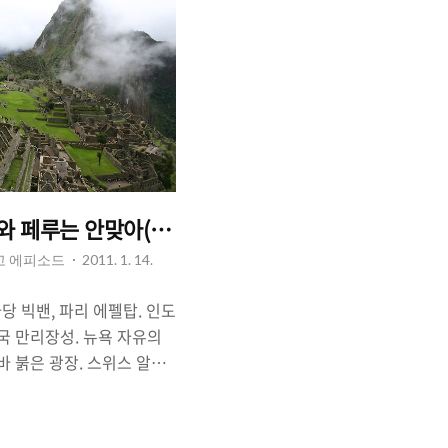
나와 페루는 안맞아(2). 마추픽추에 가다.
리고 에피소드
2011. 1. 14.
회의사당 빅밴, 파리 에펠탑. 인도
국 만리장성. 뉴욕 자유의
바 붉은 광장. 스위스 알프
 오페라하우스. 페루 마추픽
 서울 경복궁?덕수궁?남
로 가야하지? 2. 여행중