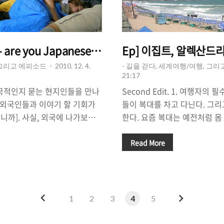
Ep] 그리스, 아테네 - are you Japanese ? yes, Japanese !
Ep] 이집트, 알렉산드
 그리고 에피소드
2010. 12. 4.
- 길을 걷다, 세계여행/여행, 그
21:17
 국적인지 묻는 현지인들을 만나
Second Edit. 1. 여행자의 
서 외국인들과 이야기 할 기회가
들이 복대를 차고 다닌다. 그
니까]. 사실, 외국에 나가보면
한다. 요즘 복대는 예전처럼 몸
 편은 아니다.[최근에는 그나마
고도 다양한 제품이 나오는 것 
에 Korea의 이미지가 강렬하
지였던 유럽 배낭여행때 말고,
Read More
아마, 한국 여행자들이 외국인들
하고 다닌 적은 없다. 왠지 복
"재패니즈?"일 것이다. 그 다음
진 것이 가장 큰 이유이지만,
"코리안"이 아닐까 싶다.[나의 경
여행자들이 복대를 한다는 것을
패니즈라고 물어왔고, 두명은 차이
도 있었기 때문에 나는 복대를 
이
다
1
2
3
4
5
이 한국인이냐고 물어왔다] 우리
젊은 시절[지금도 젊지만, 더 
전
음
볼 때, 그 사람이 영국 사람인
다는 소리를 많이 들었다. 왠지