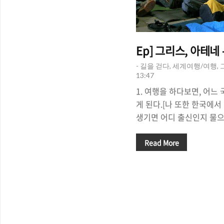
- 길을 걷다, 세계여행/여행,
13:47
1. 여행을 하다보면, 어느
게 된다.[나 또한 한국에
생기면 어디 출신인지 물으
한국의 인지도가 그리 높은
많이 나아졌다. "북한"덕분
Read More
게 남은 경우가 많았다] 
에게 가장 많이 듣는 말이 
이 "차이나?" 그 다음이 
험상, 10명 중 7명은 재
니즈, 그리고 1명 정도만
가 유럽에가서 어떤 사람을 