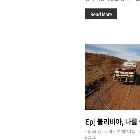
알바생이 정신없이 일 할 
되지 않았을 때. 그럴 때 가
Read More
받는 경우가 생긴다. 자기
돈을 더 받게 되는 경우, 
점 뿐만 아니라 여러가지 
두자] 당신은 다시 돌아가
가? 아니면, 그냥 기분좋게
판단하는 것은 당신의 자유
가치는 당신 속에만 내재해
야 한다. 하지만 이런..
Ep] 볼리비아, 나를 
- 길을 걷다, 세계여행/여행,
20:55