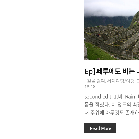
Ep] 페루에도 비는 
- 길을 걷다, 세계여행/여행,
19:18
second edit. 1.비. R
몸을 적셨다. 이 정도의 촉
내 주위에 아무것도 존재하
건 저기 남산 위에 솟아 있는
루, 마추픽추(Peru, Mach
Read More
얼마 안남은 시점에 내가있