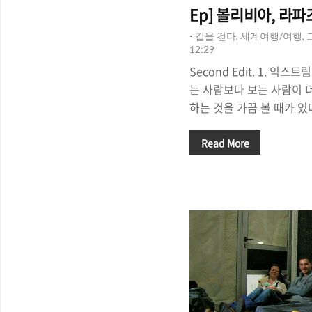
Ep] 볼리비아, 라파
- 길을 걷다, 세계여행/여행,
12:29
Second Edit. 1. 익스트림
는 사람보다 보는 사람이 
하는 것을 가끔 볼 때가 있
런 것들을 하는 사람들. 
말한다. 정말 스릴 있어요.
Read More
러보면 그런 스포츠를 즐기
은 잘 이해하지 못한다. 왜
목숨을 일을 수도 있는 그
만, 그 익스트림 스포츠는
그 매력이란게 뭘까? 누구나
잘 해내고 있다는 성취감?
끼는 짜릿한 스릴? 한가지
는 정말 ..