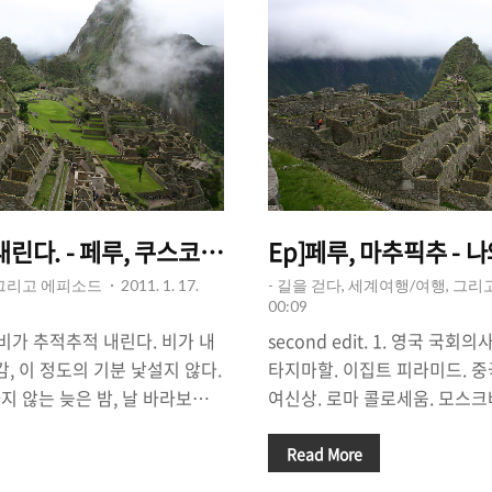
내린다. - 페루, 쿠스코/마추픽추
Ep]페루, 마추픽추 - 
 그리고 에피소드
2011. 1. 17.
- 길을 걷다, 세계여행/여행, 그
00:09
ain. 비가 추적추적 내린다. 비가 내
second edit. 1. 영국 국
감, 이 정도의 기분 낯설지 않다.
타지마할. 이집트 피라미드. 중
지 않는 늦은 밤, 날 바라보는
여신상. 로마 콜로세움. 모스크
 타워의 불 빛 밖에 없다. 2. 페
스 융프라우요흐. 호주 시드니
u Picchu) 12월의 마지막 날이
추. 볼리비아 우유니사막. 한국
Read More
었다. 아침일찍 마추픽추에 올
산?명동?한옥마을? 도대체 어디