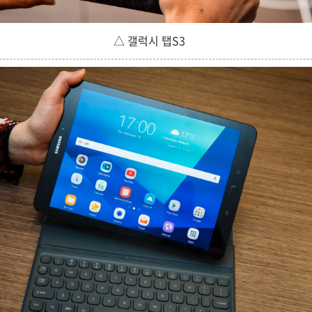
△ 갤럭시 탭S3