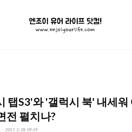
엔
조
이
유
어
라
이
 탭S3'와 '갤럭시 북' 내세워
프
닷
면전 펼치나?
컴!
기
2017. 2. 28. 09:29