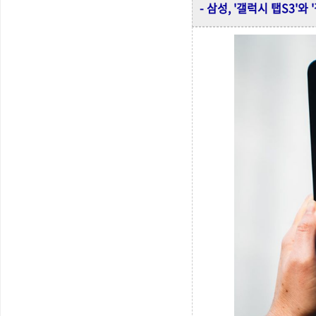
- 삼성, '갤럭시 탭S3'