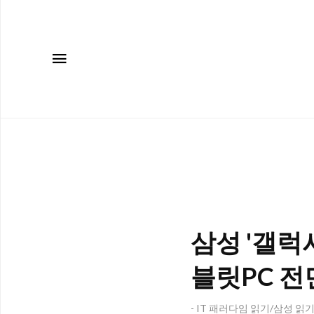
메뉴
삼성 '갤럭시
블릿PC 전
- IT 패러다임 읽기/삼성 읽