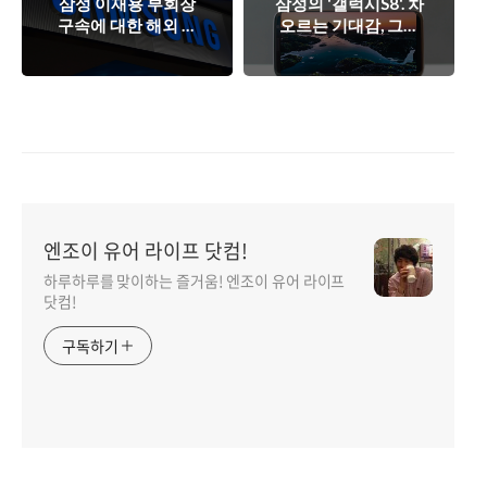
삼성 이재용 부회장
삼성의 '갤럭시S8'. 차
구속에 대한 해외 언
오르는 기대감, 그러
론(외신) 반응/평가.
나 한편으론 아쉬움.
스마트폰 시장에 영
향?
엔조이 유어 라이프 닷컴!
하루하루를 맞이하는 즐거움! 엔조이 유어 라이프
닷컴!
구독하기