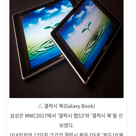
△ 갤럭시 북(Galaxy Book)
삼성은 MWC2017에서 '갤럭시 탭S3'와 '갤럭시 북'을 선
보였다.
10.6인치와 12인치 크기의 갤럭시 북은 OS로 '윈도10'을