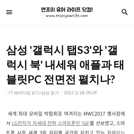
엔
검
메뉴
조
이
유
삼성 '갤럭시 탭S3'와 '갤
어
라
럭시 북' 내세워 애플과 태
이
블릿PC 전면전 펼치나?
프
닷
- IT 패러다임 읽기/삼성 읽기
2017. 2. 28. 09:29
컴!
세계 최대 모바일 박람회로 여겨지는 MWC2017 행사장에
서
LG전자가 차세대 전략 스마트폰인 'G6'
를 선보였고, 스마
트폰 시장 세계 3위 자리를 굳건히 지키고 있는
화웨이는