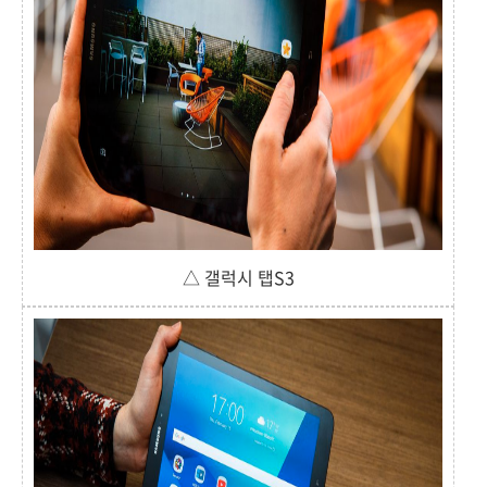
△ 갤럭시 탭S3