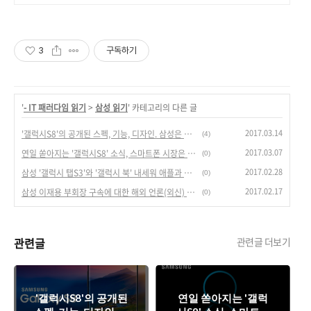
3
구독하기
'
- IT 패러다임 읽기
>
삼성 읽기
' 카테고리의 다른 글
2017.03.14
'갤럭시S8'의 공개된 스펙, 기능, 디자인. 삼성은 더 이상 숨길 것이 없나?
(4)
2017.03.07
연일 쏟아지는 '갤럭시S8' 소식, 스마트폰 시장은 지금 '갤S8'를 기다리나?
(0)
2017.02.28
삼성 '갤럭시 탭S3'와 '갤럭시 북' 내세워 애플과 태블릿PC 전면전 펼치나?
(0)
2017.02.17
삼성 이재용 부회장 구속에 대한 해외 언론(외신) 반응/평가. 스마트폰 시장에 영향?
(0)
관련글
관련글 더보기
'갤럭시S8'의 공개된
연일 쏟아지는 '갤럭