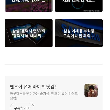
스펙, 기능, 디자인. 삼
시S8' 소식, 스마트폰
성은 더 이상 숨길 것
시장은 지금 '갤S8'를
이 없나?
기다리나?
삼성 '갤럭시 탭S3'와
삼성 이재용 부회장
'갤럭시 북' 내세워 애
구속에 대한 해외 언
플과 태블릿PC 전면
론(외신) 반응/평가.
전 펼치나?
스마트폰 시장에 영
향?
엔조이 유어 라이프 닷컴!
하루하루를 맞이하는 즐거움! 엔조이 유어 라이프
닷컴!
구독하기