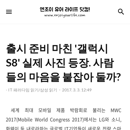
엔
검
메뉴
조
이
유
출시 준비 마친 '갤럭시
어
라
S8' 실제 사진 등장. 사람
이
들의 마음을 붙잡아 둘까?
프
닷
- IT 패러다임 읽기/삼성 읽기
2017. 3. 3. 12:49
컴!
세계 최대 모바일 제품 박람회로 불리는 MWC
2017(Mobile World Congress 2017)에서는 LG와 소니,
화웨이 등 내로라하는 글로벌 IT기업들이 새로운 전략 스마