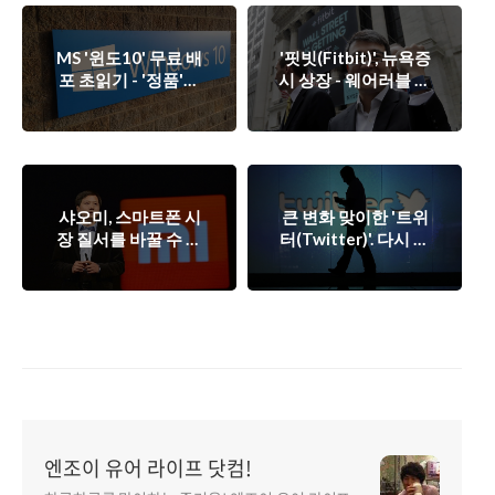
MS '윈도10' 무료 배
'핏빗(Fitbit)', 뉴욕증
포 초읽기 - '정품'만
시 상장 - 웨어러블 전
무료제공, MS의 전
성기를 알리는 신호
략.
탄.
샤오미, 스마트폰 시
큰 변화 맞이한 '트위
장 질서를 바꿀 수 있
터(Twitter)'. 다시 한
을까?
번 날아 오를까?
엔조이 유어 라이프 닷컴!