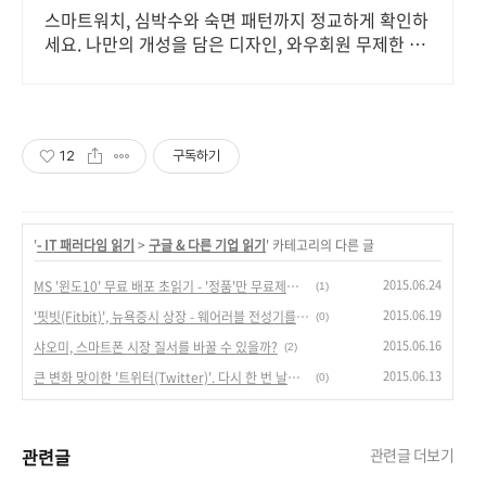
스마트워치, 심박수와 숙면 패턴까지 정교하게 확인하
세요. 나만의 개성을 담은 디자인, 와우회원 무제한 무
료배송으로 만나보세요.
12
구독하기
'
- IT 패러다임 읽기
>
구글 & 다른 기업 읽기
' 카테고리의 다른 글
2015.06.24
MS '윈도10' 무료 배포 초읽기 - '정품'만 무료제공, MS의 전략.
(1)
2015.06.19
'핏빗(Fitbit)', 뉴욕증시 상장 - 웨어러블 전성기를 알리는 신호탄.
(0)
2015.06.16
샤오미, 스마트폰 시장 질서를 바꿀 수 있을까?
(2)
2015.06.13
큰 변화 맞이한 '트위터(Twitter)'. 다시 한 번 날아 오를까?
(0)
관련글
관련글 더보기