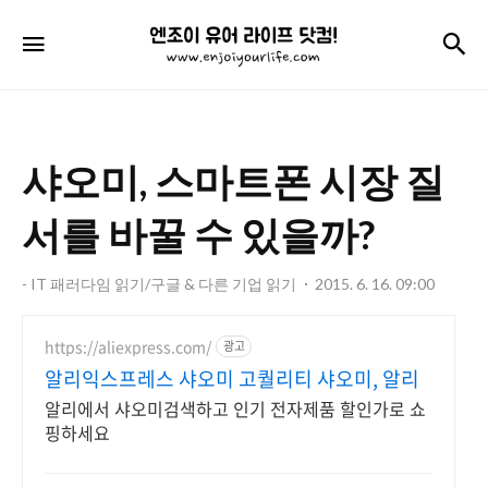
엔
검
메뉴
조
이
유
샤오미, 스마트폰 시장 질
어
라
서를 바꿀 수 있을까?
이
- IT 패러다임 읽기/구글 & 다른 기업 읽기
2015. 6. 16. 09:00
프
닷
https://aliexpress.com/
광고
컴!
알리익스프레스 샤오미 고퀄리티 샤오미, 알리
알리에서 샤오미검색하고 인기 전자제품 할인가로 쇼
핑하세요