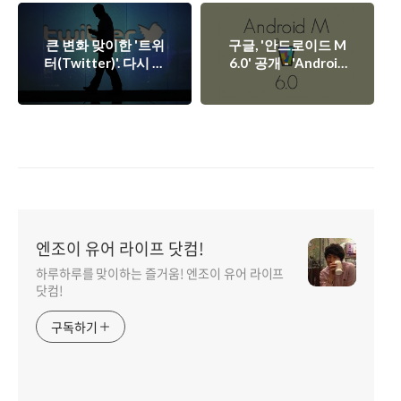
큰 변화 맞이한 '트위
구글, '안드로이드 M
터(Twitter)'. 다시 한
6.0' 공개 - 'Android
번 날아 오를까?
M'이 기대되는 이유
5가지.
엔조이 유어 라이프 닷컴!
하루하루를 맞이하는 즐거움! 엔조이 유어 라이프
닷컴!
구독하기