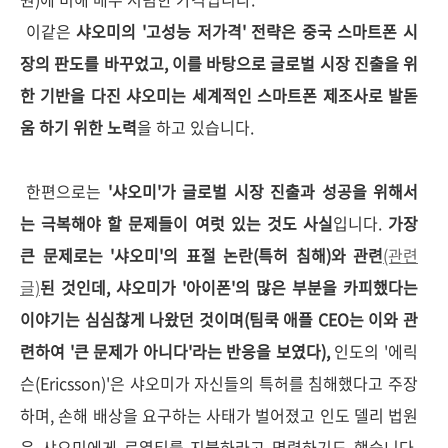
이같은
샤오미의 '고성능 저가격' 전략은 중국 스마트폰 시
장의 판도를 바꾸었고, 이를 바탕으로 글로벌 시장 진출을 위
한 기반을 다진 샤오미는 세계적인 스마트폰 제조사로 발돋
움 하기 위한 노력
을 하고 있습니다.
한편으로는
'샤오미'가 글로벌 시장 진출과 성공을 위해서
는 극복해야 할 문제들이 여럿 있는 것도 사실
입니다.
가장
큰 문제로는 '샤오미'의 표절 논란(특허 침해)와 관련
(관련
글)
된 것인데, 샤오미가 '아이폰'의 많은 부분을 카피했다는
이야기는 심심찮게 나왔던 것이며(팀쿡 애플 CEO는 이와 관
련하여 '큰 문제가 아니다'라는 반응을 보였다),
인도의 '에릭
슨(Ericsson)'은 샤오미가 자신들의 특허를 침해했다고 주장
하며, 손해 배상을 요구하는 사태가 벌어졌고 인도 델리 법원
은 샤오미에게 로열티를 지불하라고 명령하기도 했습니다.