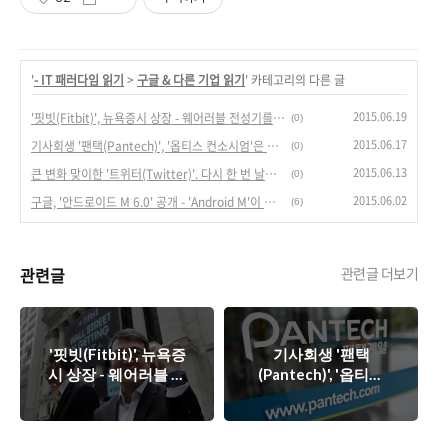
'
- IT 패러다임 읽기
>
구글 & 다른 기업 읽기
' 카테고리의 다른 글
2015.06.19
'핏빗(Fitbit)', 뉴욕증시 상장 - 웨어러블 전성기를 알리는 신호탄.
(0)
2015.06.17
기사회생 '팬택(Pantech)', '옵티스 컨소시엄'은 팬택을 살릴까?
(0)
2015.06.13
큰 변화 맞이한 '트위터(Twitter)'. 다시 한 번 날아 오를까?
(0)
2015.06.02
구글, '안드로이드 M 6.0' 공개 - 'Android M'이 기대되는 이유 5가지.
(6)
관련글
관련글 더보기
'핏빗(Fitbit)', 뉴욕증
기사회생 '팬택
시 상장 - 웨어러블 전
(Pantech)', '옵티스
성기를 알리는 신호
컨소시엄'은 팬택을
탄.
살릴까?