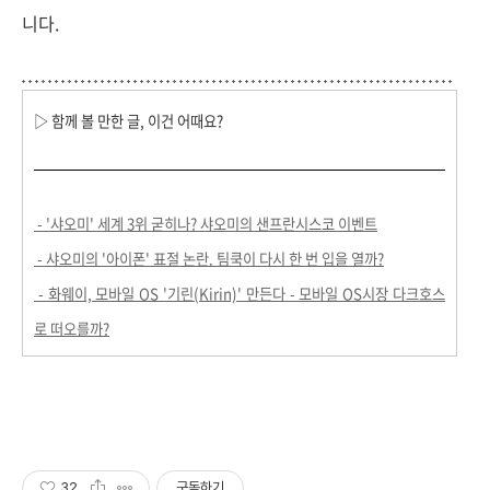
니다.
▷ 함께 볼 만한 글, 이건 어때요?
- '샤오미' 세계 3위 굳히나? 샤오미의 샌프란시스코 이벤트
- 샤오미의 '아이폰' 표절 논란. 팀쿡이 다시 한 번 입을 열까?
- 화웨이, 모바일 OS '기린(Kirin)' 만든다 - 모바일 OS시장 다크호스
로 떠오를까?
32
구독하기