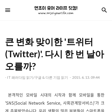
엔
검
메뉴
조
이
유
큰 변화 맞이한 '트위터
어
라
(Twitter)'. 다시 한 번 날아
이
오를까?
프
닷
- IT 패러다임 읽기/구글 & 다른 기업 읽기
2015. 6. 13. 09:44
컴!
본격적인 모바일 시대의 시작과 함께 모바일을 통한
'SNS(Social Network Service, 사회관계망서비스)'가 크
게 주목받았습니다. 우리 생활의 많은 부분들이 스마트폰을