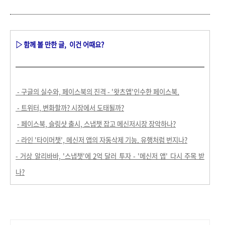
▷ 함께 볼 만한 글,
이건 어때요?
- 구글의 실수와, 페이스북의 진격 - '왓츠앱'인수한 페이스북
.
- 트위터, 변화할까? 시장에서 도태될까?
- 페이스북, 슬링샷 출시, 스냅챗 잡고 메신저시장 장악하나?
- 라인 '타이머챗', 메신저 앱의 자동삭제 기능. 유행처럼 번지나?
- 거상 알리바바, '스냅챗'에 2억 달러 투자 - '메신저 앱' 다시 주목 받
나?